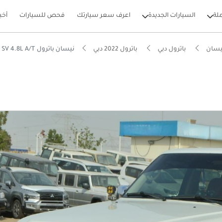
لة
السيارات الجديدة
اعرف سعر سيارتك
فحص للسيارات
أخب
يسان
باترول دبي
باترول 2022 دبي
نيسان باترول Safari SV 4.8L A/T
بيكارز
يصًا للطرق الوعرة
ل استهلاك في فئته