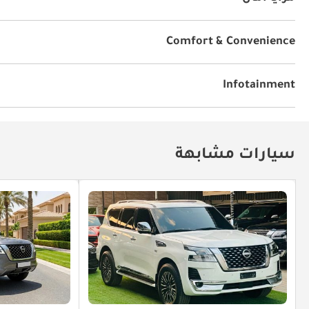
دفع رباعي
نظام المكابح المانعة للانغلاق ABS
إندار فتح 
Comfort & Convenience
نوافذ كهربائية
كاميرا خلفية
قفل مركزي
er Mirrors
Infotainment
توصيل بلوتوث
شاشة على اللمس
مشعل أقراص دي ف
سيارات مشابهة