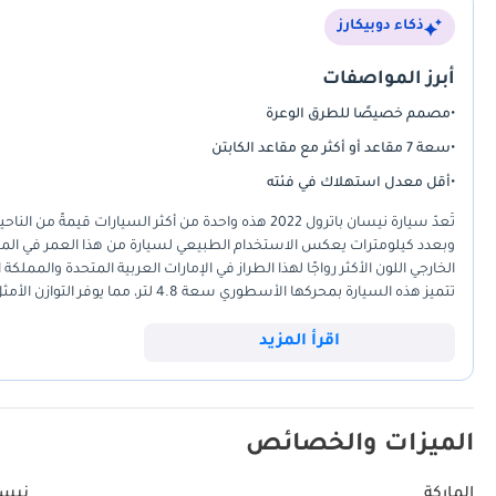
ذكاء دوبيكارز
أبرز المواصفات
•
مصمم خصيصًا للطرق الوعرة
•
سعة 7 مقاعد أو أكثر مع مقاعد الكابتن
•
أقل معدل استهلاك في فئته
تُعدّ سيارة نيسان باترول 2022 هذه واحدة من أكثر السي
وبعدد كيلومترات يعكس الاستخدام الطبيعي لسيارة من هذا العمر في المنطقة
الخارجي اللون الأكثر رواجًا لهذا الطراز في الإمارات العربية المتحدة والممل
تتميز هذه السيارة بمحركها الأسطوري 
منافسيها المعاصرين من خلال التركيز على طول عمر المحرك وكفاءة التبريد
للمشتري الذي يبحث عن سيارة موثوقة بسبعة مقاعد، قادرة على التنقل بسلاسة
اقرأ المزيد
الميزات والخصائص
الماركة
نيس