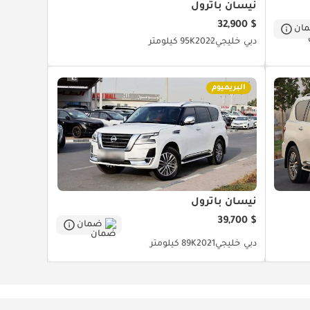
نيسان باترول
$ 32,900
ان
دبي
خليجي
2022
95K كيلومتر
البريميوم
نيسان باترول
$ 39,700
ضمان
دبي
خليجي
2021
89K كيلومتر