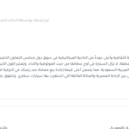
تم إنشاؤه بواسطة الذكاء الا
ارات قيمةً من الناحية الثقافية وأعلى جودةً من الناحية الميكانيكية في سوق دول مجلس التعاون الخلي
، لا تزال السيارة في أوج عطائها من حيث الموثوقية والأداء. ويُعتبر اللون الأ
كة العربية السعودية، مما يضمن أعلى قيمة إعادة بيع ممكنة عند رغبتك في الترقية لاح
سعة 4.8 لتر، مما يوفر التوازن الأمثل بين الراحة العصرية والمتانة الفائقة التي اشتهرت بها سيارات سفاري. وتتفوق ع
، وهما عاملان أساسيان لامتلاكها على المدى الطويل في مناخنا القاسي. بالنسبة
 بين مشاوير المدينة وكثبان الصحراء الشاسعة، تُعدّ هذه السيارة خيارًا مثاليً
ان
الموديل
باتر