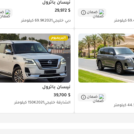
نيسان باترول
$ 29,972
ضمان
ضم
كيلومتر
دبي
خليجي
2021
69.9K كيلومتر
البريميوم
نيسان باترول
$ 39,700
ضمان
الشارقة
خليجي
2021
150K كيلومتر
 كيلومتر