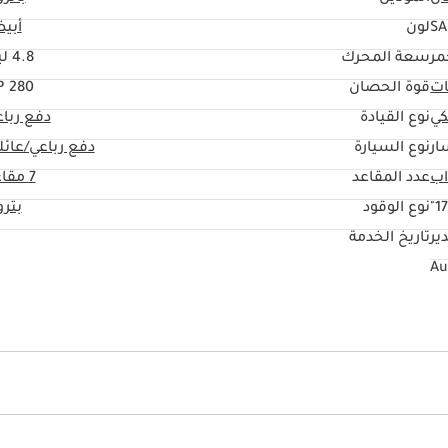
SA
لون
أبي
مر
سعة المحرك
4.8 ليتر
ات
قوة الحصان
280 HP
كي
نوع القيادة
دفع ربا
ار
نوع السيارة
دفع رباعي/عائل
عدد المقاعد
7 مقاعد
17
نوع الوقود
بتر
ير
تاريخ الخدمة