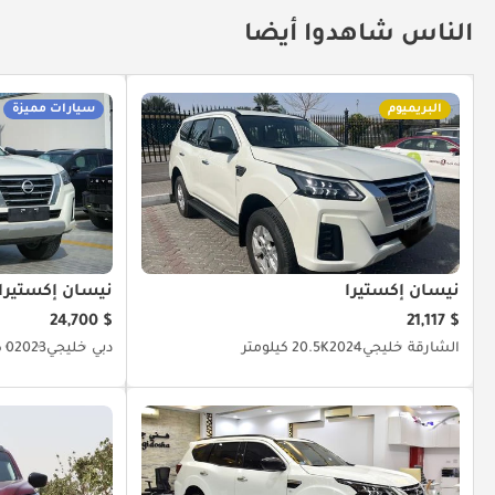
الناس شاهدوا أيضا
البريميوم
سيارات مميزة
نيسان إكستيرا
نيسان إكستيرا
$ 24,700
$ 21,117
الشارقة
خليجي
2024
20.5K كيلومتر
دبي
خليجي
2023
0 كيلومتر