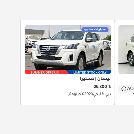
سيارات مميزة
نيسان إكستيرا
$ 26,800
ان
دبي
خليجي
2023
0 كيلومتر