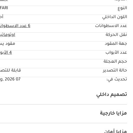
النوع
FARI
اللون الداخلي
أح
عدد الاسطوانات
6
عدد الاسطوان
نقل الحركة
اوتوماتي
جهة المقود
مقود يس
عدد الأبواب
4 الأبواب
حجم العجلة
"
حالة التصدير
قابلة للتصد
تحديث في:
07 Aug, 2026
تصميم داخلي
كراسي جلد
يو أس بي
مزايا خارجية
فتحة سقف
أنوار للضباب
نظام الدخول بدون مفتاح
مزايا أمان