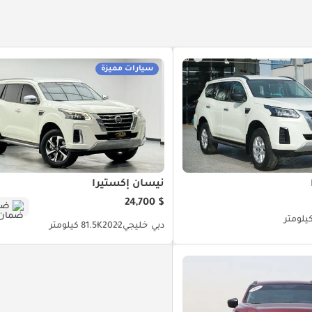
سيارات مميزة
نيسان إكستيرا
$ 24,700
ضم
دبي
خليجي
2022
81.5K كيلومتر