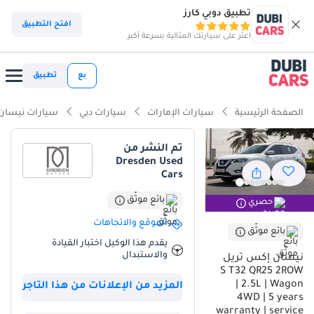
تطبيق دوبي كارز
ذكاء دوبي كارز
افتح التطبيق
اعثر على سيارتك المثالية بسرعة أكبر
ذكاء دوبيكارز
بع
تطبيق
أبرز المواصفات
الصفحة الرئيسية
سيارات الإمارات
سيارات دبي
سيارات نيسان
تصنيف السلامة 5 نجوم من NCAP
تم النشر من
Dresden Used
أقل معدل استهلاك في فئته
Cars
أكبر خزان وقود في فئته
بائع موثّق
حصري
الموقع والاتجاهات
ملخص
بائع موثّق
يقدم هذا الوكيل اختبار القيادة
تُمثل هذه السيارة متعددة الاستخدامات موديل 2022 خيارًا استراتيجيًا
والاستبدال
نيسان إكس تريل
ممتازًا للمشترين في دول مجلس التعاون الخليجي، إذ تُقدم تجربة قيادة
S T32 QR25 2ROW
شبه جديدة مع معدل استهلاك وقود أقل بكثير من المتوسط الإقليمي
| 2.5L | Wagon
المزيد من الإعلانات من هذا التاجر
لعمرها. بلونها الأبيض، تُصنف ضمن فئة الألوان الأكثر رواجًا في الشرق
4WD | 5 years
warranty | service
الأوسط نظرًا لانعكاسها الجيد للحرارة وقيمتها العالية عند إعادة البيع.