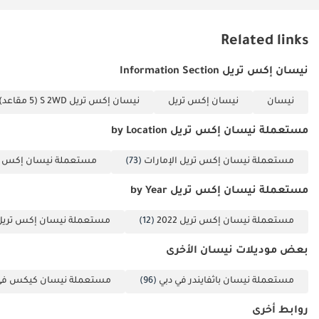
المسارات ومواقف السيارات المزدحمة. يضمن الهيكل المصنوع من
الفولاذ عالي المتانة حماية المقصورة في حالة الاصطدام، مما يجعلها
واحدة من أكثر السيارات أمانًا في فئتها.
Related links
الخلاصة
نيسان إكس تريل Information Section
تُعدّ سيارة نيسان إكس تريل إس موديل 2022 بمواصفات دول مجلس
نيسان
نيسان إكس تريل
نيسان إكس تريل S 2WD (5 مقاعد)
التعاون الخليجي الخيار الأمثل للمشتري الذي يبحث عن موثوقية سيارة
رياضية متعددة الاستخدامات يابانية مع مزايا السلامة الحديثة وانخفاض
مستعملة نيسان إكس تريل by Location
عدد الكيلومترات المقطوعة. إنها فرصة قيّمة لاقتناء سيارة شبه جديدة
مُهيأة خصيصاً للمناخ الإقليمي، وستحافظ على قيمتها بشكل استثنائي
مستعملة نيسان إكس تريل الإمارات
(73)
مستعملة نيسان إكس تر
لسنوات طويلة.
مستعملة نيسان إكس تريل by Year
تم إنشاء هذه الإحصاءات بواسطة الذكاء الاصطناعي اعتماداً على بيانات
خبراء السوق. يُرجى دائماً فحص السيارة قبل الشراء.
مستعملة نيسان إكس تريل 2022
(12)
مستعملة نيسان إكس تريل 023
بعض موديلات نيسان الأخرى
مستعملة نيسان باثفايندر في دبي
(96)
مستعملة نيسان كيكس في 
روابط أخرى