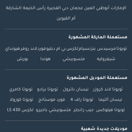
الإمارات
أبوظبي
العين
عجمان
دبي
الفجيرة
رأس الخيمة
الشارقة
أم القيوين
مستعملة الماركة المشهورة
تويوتا
مرسيدس بنز
نسيام
لكزس
بي ام دبليو
فورد
لاند روفر
هيونداي
شيفروليه
متسوبيشي
هوندا
بورش
مستعملة الموديل المشهورة
تويوتا لاند كروزر
نيسان باترول
تويوتا برادو
تويوتا كامري
نيسان ألتيما
تويوتا راف 4
فورد موستانج
تويوتا كورولا
تويوتا هيلوكس
جيب رانجلر
متسوبيشي باجيرو
لكزس LS 430
موديلات جديدة شعبية