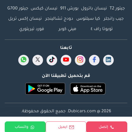
جيتور T2
نيسان باترول
بورش 911
نيسان كيكس
جيتور G700
جيب رانجلر
كيا سيلتوس
دودج تشالينجر
نيسان إكس تريل
تويوتا راف ٤
ميني كوبر
فورد تيريتوري
تابعنا
قم بتحميل تطبيقنا الآن
Dubicars.com @ 2026. جميع الحقوق محفوظة.
العنوان: 2114 ، برج شذى ، المدينة الإعلامية ، دبي ، الإمارات
إتصل
ايميل
واتساب