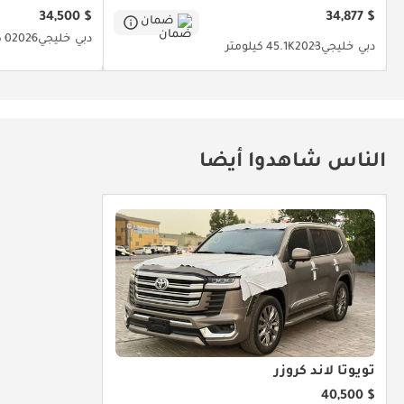
$ 34,500
$ 34,877
ضمان
دبي
خليجي
2026
0 كيلومتر
دبي
خليجي
2023
45.1K كيلومتر
الناس شاهدوا أيضا
تويوتا لاند كروزر
$ 40,500