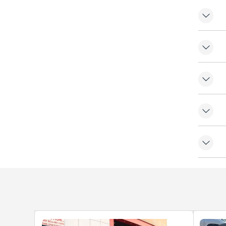
ز
العالي
مكيّف