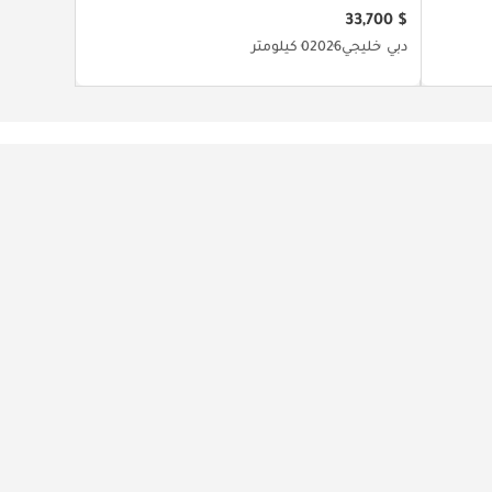
$ 33,700
دبي
خليجي
2026
0 كيلومتر