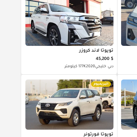
تويوتا لاند كروزر
$ 45,200
دبي
خليجي
2020
177K كيلومتر
البريميوم
تويوتا فورتونر