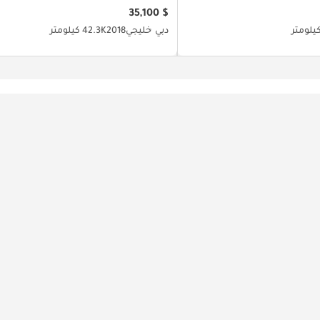
$ 35,100
دبي
خليجي
2018
42.3K كيلومتر