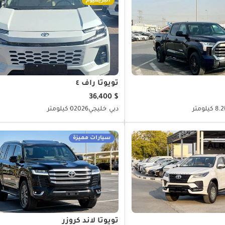
البريميوم
تويوتا راف ٤
$ 36,400
8 كيلومتر
دبي
خليجي
2026
0 كيلومتر
سيارات مميزة
تويوتا لاند كروزر