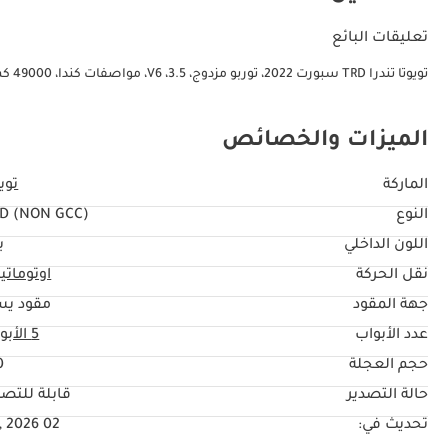
تعليقات البائع
تويوتا تندرا TRD سبورت 2022، توربو مزدوج، 3.5، V6، مواصفات كندا، 49000 كم، مقاعد جلدية رياضية TRD، توربو مزدوج، مساعد حارة، نظام التحكم في الطريق
الميزات والخصائص
الماركة
تويو
النوع
D (NON GCC)
اللون الداخلي
ب
نقل الحركة
اوتوماتي
جهة المقود
مقود يس
عدد الأبواب
5 الأبواب
حجم العجلة
"
حالة التصدير
قابلة للتصد
تحديث في:
02 Jul, 2026