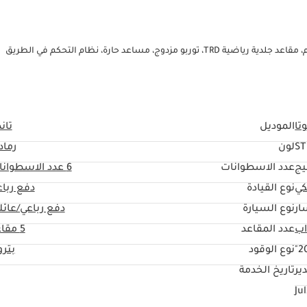
تا
الموديل
تاند
ST
لون
رماد
يج
عدد الاسطوانات
6
عدد الاسطوانا
كي
نوع القيادة
دفع ربا
ار
نوع السيارة
دفع رباعي/عائل
عدد المقاعد
5 مقاعد
20
نوع الوقود
بتر
ير
تاريخ الخدمة