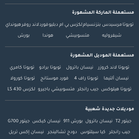
مستعملة الماركة المشهورة
تويوتا
مرسيدس بنز
نسيام
لكزس
بي ام دبليو
فورد
لاند روفر
هيونداي
شيفروليه
متسوبيشي
هوندا
بورش
مستعملة الموديل المشهورة
تويوتا لاند كروزر
نيسان باترول
تويوتا برادو
تويوتا كامري
نيسان ألتيما
تويوتا راف 4
فورد موستانج
تويوتا كورولا
تويوتا هيلوكس
جيب رانجلر
متسوبيشي باجيرو
لكزس LS 430
موديلات جديدة شعبية
جيتور T2
نيسان باترول
بورش 911
نيسان كيكس
جيتور G700
جيب رانجلر
كيا سيلتوس
دودج تشالينجر
نيسان إكس تريل