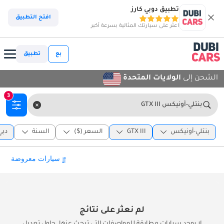
تطبيق دوبي كارز
افتح التطبيق
اعثر على سيارتك المثالية بسرعة أكبر
بع
تطبيق
الشحن إلى
الولايات المتحدة
3
بنتلي-أونيكس GTX III
بنتلي-أونيكس
GTX III
السعر ($)
السنة
دبي
لم نعثر على نتائج