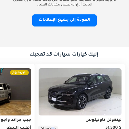
لا يوجد سيارات مطابقة للمواصفات التي تبحث عنها. حاول تعديل
البحث أو إزالة بعض مكونات الفلتر.
العودة إلى جميع الإعلانات
إليك خيارات سيارات قد تعجبك
البريميوم
لينكولن ناوتيلوس
جيب جراند واجون
$ 51,500
أطلب السعر
ضمان