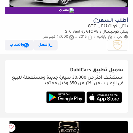
حصري
أطلب السعر
بنتلي كونتيننتال GTC
بنتلي كونتيننتال GTC Bentley GTC V8 S
دبي
يابانية
2015
47,000 كيلومتر
إتصل
واتساب
تحميل تطبيق
DubiCars
استكشف أكثر من 30،000 سيارة جديدة ومستعملة للبيع
في الإمارات من أكثر من 350 وكيل معتمد.