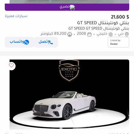
حصري
سيارات مميزة
$ 21,600
بنتلي كونتيننتال GT SPEED
بنتلي كونتيننتال GT SPEED GT SPEED
دبي
خليجي
2008
89,200 كيلومتر
إتصل
واتساب