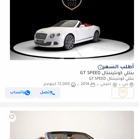
أطلب السعر
بنتلي كونتيننتال GT SPEED
بنتلي كونتيننتال GT SPEED
دبي
خليجي
2014
72,000 كيلومتر
إتصل
واتساب