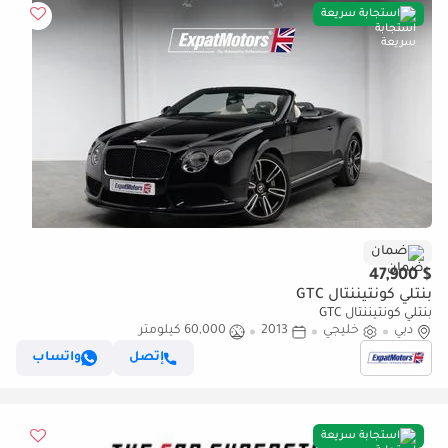
استجابة سريعة
ضمان
$ 47,900
بنتلي كونتيننتال GTC
بنتلي كونتيننتال GTC
دبي
خليجي
2013
60,000 كيلومتر
إتصل
واتساب
استجابة سريعة