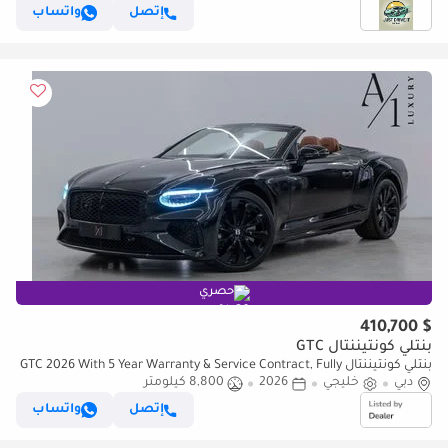
إتصل
واتساب
حصري
$ 410,700
بنتلي كونتيننتال GTC
بنتلي كونتيننتال GTC 2026 With 5 Year Warranty & Service Contract, Fully
دبي
خليجي
2026
Loaded, Excellent Condition, GCC Spec
8,800 كيلومتر
إتصل
واتساب