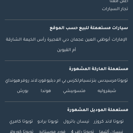
اعلن معنا
تجار السيارات
سيارات مستعملة
للبيع
حسب الموقع
الإمارات
أبوظبي
العين
عجمان
دبي
الفجيرة
رأس الخيمة
الشارقة
أم القيوين
مستعملة الماركة المشهورة
تويوتا
مرسيدس بنز
نسيام
لكزس
بي ام دبليو
فورد
لاند روفر
هيونداي
شيفروليه
متسوبيشي
هوندا
بورش
مستعملة الموديل المشهورة
تويوتا لاند كروزر
نيسان باترول
تويوتا برادو
تويوتا كامري
نيسان ألتيما
تويوتا راف 4
فورد موستانج
تويوتا كورولا