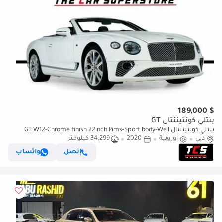
$ 189,000
بنتلي كونتيننتال GT
بنتلي كونتيننتال GT W12-Chrome finish 22inch Rims-Sport body-Well
دبي
maintained
أوروبية
2020
34,299 كيلومتر
إتصل
واتساب