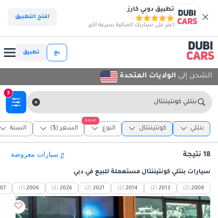
تطبيق دوبي كارز
افتح التطبيق
اعثر على سيارتك المثالية بسرعة أكبر
بع
تطبيق
الشحن إلى
الولايات المتحدة
3
بنتلي كونتيننتال
جديدة
بنتلي
كونتيننتال
النوع
السعر ($)
السنة
18 نتيجة
سيارات بنتلي كونتيننتال مستعملة للبيع في دبي
07
(1)
2006
(2)
2026
(2)
2021
(2)
2014
(2)
2013
(2)
2008