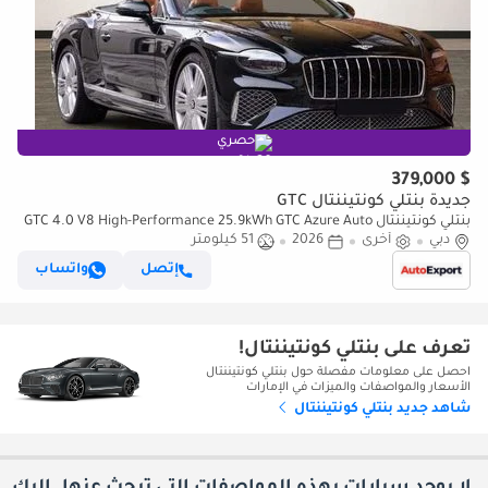
حصري
$ 379,000
جديدة بنتلي كونتيننتال GTC
بنتلي كونتيننتال GTC 4.0 V8 High-Performance 25.9kWh GTC Azure Auto
دبي
أخرى
2026
51 كيلومتر
4WD Euro 6 (s/s) 2dr (EXPORT ONLY) Right hand drive
إتصل
واتساب
تعرف على بنتلي كونتيننتال!
احصل على معلومات مفصلة حول بنتلي كونتيننتال
الأسعار والمواصفات والميزات في الإمارات
شاهد جديد بنتلي كونتيننتال