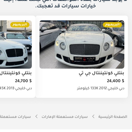
لا يوجد سيارات بهذه المواصفات التي تبحث عنها. إليك
خيارات
سيارات قد تعجبك.
البريميوم
البريميوم
بنتلي كونتيننتال جي تي
بنتلي كونتيننتال
$ 24,700
$ 24,400
دبي
خليجي
2012
133K كيلومتر
دبي
خليجي
2013
145K كيلو
الصفحة الرئيسية
سيارات مستعملة الإمارات
سيارات مستعملة 