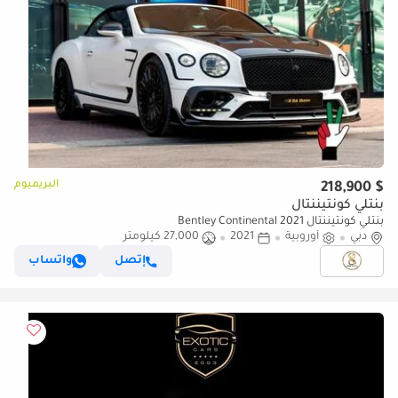
البريميوم
$ 218,900
بنتلي كونتيننتال
بنتلي كونتيننتال Bentley Continental 2021
دبي
أوروبية
2021
27,000 كيلومتر
إتصل
واتساب