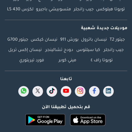
تويوتا هيلوكس
جيب رانجلر
متسوبيشي باجيرو
لكزس LS 430
موديلات جديدة شعبية
جيتور T2
نيسان باترول
بورش 911
نيسان كيكس
جيتور G700
جيب رانجلر
كيا سيلتوس
دودج تشالينجر
نيسان إكس تريل
تويوتا راف ٤
ميني كوبر
فورد تيريتوري
تابعنا
قم بتحميل تطبيقنا الآن