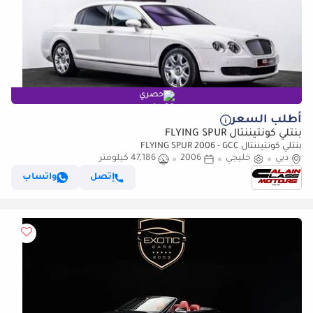
حصري
أطلب السعر
بنتلي كونتيننتال FLYING SPUR
بنتلي كونتيننتال FLYING SPUR 2006 - GCC
دبي
خليجي
2006
47,186 كيلومتر
إتصل
واتساب