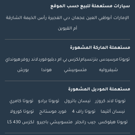
سيارات مستعملة
للبيع
حسب الموقع
الإمارات
أبوظبي
العين
عجمان
دبي
الفجيرة
رأس الخيمة
الشارقة
أم القيوين
مستعملة الماركة المشهورة
تويوتا
مرسيدس بنز
نسيام
لكزس
بي ام دبليو
فورد
لاند روفر
هيونداي
شيفروليه
متسوبيشي
هوندا
بورش
مستعملة الموديل المشهورة
تويوتا لاند كروزر
نيسان باترول
تويوتا برادو
تويوتا كامري
نيسان ألتيما
تويوتا راف 4
فورد موستانج
تويوتا كورولا
تويوتا هيلوكس
جيب رانجلر
متسوبيشي باجيرو
لكزس LS 430