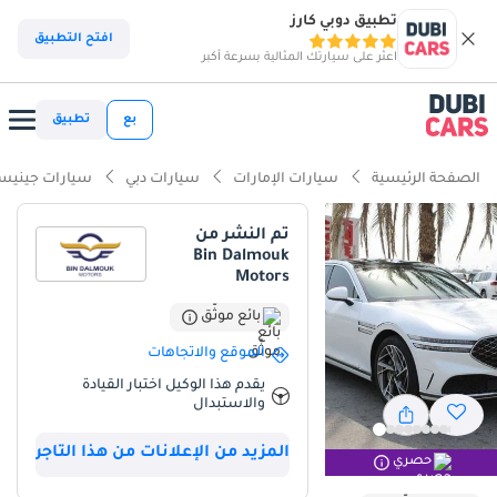
تطبيق دوبي كارز
ذكاء دوبي كارز
افتح التطبيق
اعثر على سيارتك المثالية بسرعة أكبر
ذكاء دوبيكارز
بع
تطبيق
أبرز المواصفات
الصفحة الرئيسية
سيارات الإمارات
سيارات دبي
سيارات جيني
أحدث أنظمة ADAS قياسية
تم النشر من
Bin Dalmouk
نظام صوتي فاخر قياسي
Motors
تصنيف أمان 5 نجوم من NCAP
بائع موثّق
الموقع والاتجاهات
ملخص
يقدم هذا الوكيل اختبار القيادة
تعد Genesis G90 فئة ROYAL قمة الفخامة الكورية التي أحدثت ثورة في
والاستبدال
سوق السيارات الفاخرة في الخليج، حيث تجمع بين التصميم المهيب
والتقنيات المتطورة التي تضاهي أعرق المنافسين الألمان. بممشى يبلغ
المزيد من الإعلانات من هذا التاجر
حصري
43000 كم فقط لموديل 2023، تعتبر هذه السيارة خياراً استثمارياً ممتازاً
في سوق المستعمل، خاصة وأنها لا تزال تحتفظ برونق الوكالة. اللون