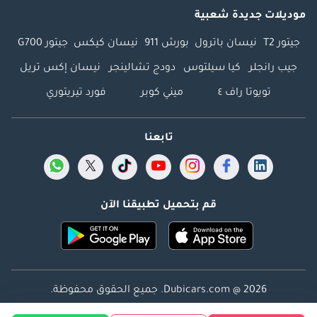
موديلات جديدة شعبية
جيتور T2
نيسان باترول
بورش 911
نيسان كيكس
جيتور G700
جيب رانجلر
كيا سيلتوس
دودج تشالينجر
نيسان إكس تريل
تويوتا راف ٤
ميني كوبر
فورد تيريتوري
تابعنا
قم بتحميل تطبيقنا الآن
Dubicars.com @ 2026. جميع الحقوق محفوظة.
العنوان: 2114 ، برج شذى ، المدينة الإعلامية ، دبي ، الإمارات