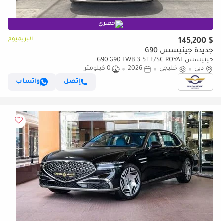
حصري
البريميوم
$ 145,200
جديدة جينيسس G90
جينيسس G90 G90 LWB 3.5T E/SC ROYAL
دبي
خليجي
2026
0 كيلومتر
إتصل
واتساب