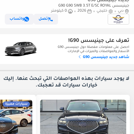
جديدة جينيسس G90
جينيسس G90 G90 SWB 3.5T E/SC ROYAL
دبي
خليجي
2026
0 كيلومتر
إتصل
واتساب
تعرف على جينيسس G90!
احصل على معلومات مفصلة حول جينيسس G90
الأسعار والمواصفات والميزات في الإمارات
شاهد جديد جينيسس G90
لا يوجد سيارات بهذه المواصفات التي تبحث عنها. إليك
خيارات
سيارات قد تعجبك.
سيارات مميزة