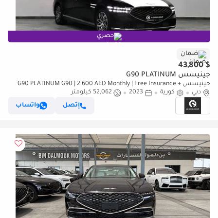
حصري
ضمان
$ 43,800
جينيسس G90 PLATINUM
جينيسس G90 PLATINUM G90 | 2,600 AED Monthly | Free Insurance +
دبي
كورية
2023
52,062 كيلومتر
Registration | Under Warranty Till 2028 Ref#U031911
إتصل
واتساب