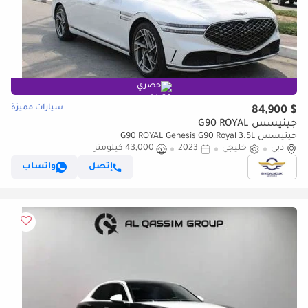
حصري
سيارات مميزة
$ 84,900
جينيسس G90 ROYAL
جينيسس G90 ROYAL Genesis G90 Royal 3.5L
دبي
خليجي
2023
43,000 كيلومتر
إتصل
واتساب