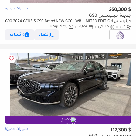
سيارات مميزة
$ 260,300
جديدة جينيسس G90
جينيسس G90 2024 GENSIS G90 Brand NEW GCC LWB LIMITED EDITION
دبي
خليجي
2024
( 1 OF 1) With Warranty + Service
50 كيلومتر
إتصل
واتساب
حصري
سيارات مميزة
$ 112,300