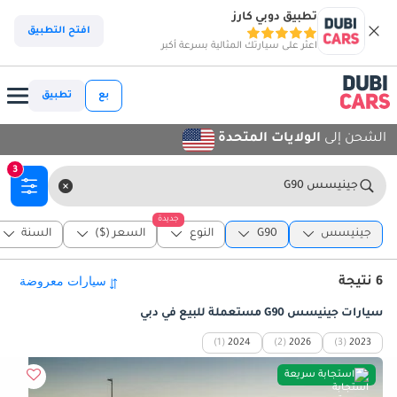
تطبيق دوبي كارز
افتح التطبيق
اعثر على سيارتك المثالية بسرعة أكبر
بع
تطبيق
الشحن إلى
الولايات المتحدة
3
جينيسس G90
جديدة
جينيسس
G90
النوع
السعر ($)
السنة
6 نتيجة
سيارات جينيسس G90 مستعملة للبيع في دبي
(1)
2024
(2)
2026
(3)
2023
استجابة سريعة