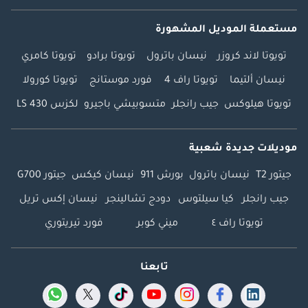
مستعملة الموديل المشهورة
تويوتا لاند كروزر
نيسان باترول
تويوتا برادو
تويوتا كامري
نيسان ألتيما
تويوتا راف 4
فورد موستانج
تويوتا كورولا
تويوتا هيلوكس
جيب رانجلر
متسوبيشي باجيرو
لكزس LS 430
موديلات جديدة شعبية
جيتور T2
نيسان باترول
بورش 911
نيسان كيكس
جيتور G700
جيب رانجلر
كيا سيلتوس
دودج تشالينجر
نيسان إكس تريل
تويوتا راف ٤
ميني كوبر
فورد تيريتوري
تابعنا