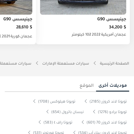
جينيسس G90
جينيسس G90
$ 28,610
$ 34,200
عجمان
أمريكية
2022
102 كيلومتر
عجمان
كورية
2021
9K
الصفحة الرئيسية
سيارات مستعملة الإمارات
سيارات مستعملة 
موديلات أخرى
الموقع
تويوتا لاند كروزر (2185)
تويوتا هيلوكس (1708)
تويوتا برادو (1276)
نيسان باترول (654)
تويوتا لاند كروزر 70 (601)
تويوتا راف ٤ (583)
تويوتا لاند كروزر بيك آب (534)
تويوتا فورتونر (531)