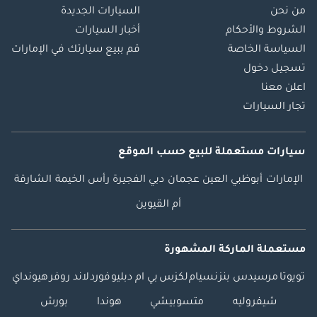
من نحن
السيارات الجديدة
الشروط والأحكام
أخبار السيارات
السياسة الخاصة
قم ببيع سيارتك في الإمارات
تسجيل دخول
اعلن معنا
تجار السيارات
سيارات مستعملة
للبيع
حسب الموقع
الإمارات
أبوظبي
العين
عجمان
دبي
الفجيرة
رأس الخيمة
الشارقة
أم القيوين
مستعملة الماركة المشهورة
تويوتا
مرسيدس بنز
نسيام
لكزس
بي ام دبليو
فورد
لاند روفر
هيونداي
شيفروليه
متسوبيشي
هوندا
بورش