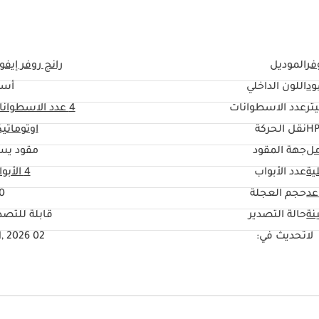
فر
الموديل
رانج روفر إيف
ود
اللون الداخلي
أسو
عدد الاسطوانات
4
عدد الاسطوانا
نقل الحركة
اوتوماتي
مل
جهة المقود
مقود يس
ية
عدد الأبواب
4 الأبواب
حجم العجلة
0"
نة
حالة التصدير
قابلة للتصد
لا
تحديث في:
02 Jul, 2026