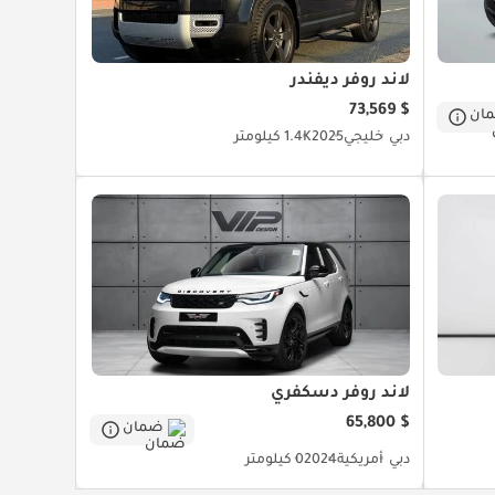
لاند روفر ديفندر
$ 73,569
ان
دبي
خليجي
2025
1.4K كيلومتر
لاند روفر دسكفري
$ 65,800
ضمان
دبي
أمريكية
2024
0 كيلومتر