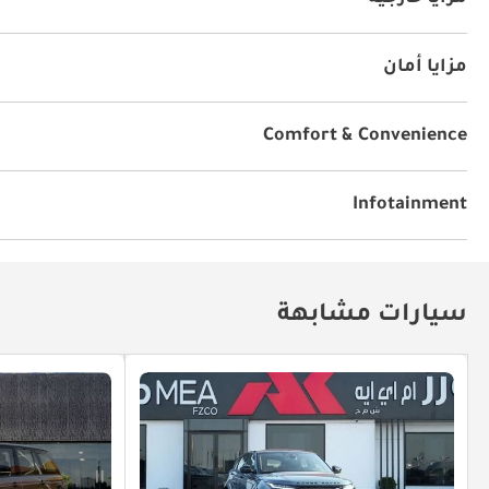
سقف متحرك
عجلات عالية الأداء
دهان مميز
مزايا ر
مزايا أمان
دفع رباعي
أنوار ليد أمامية
Comfort & Convenience
الملاحة
أقفال أبواب كهربائية
نوافذ مخفية
نظام الرك
Infotainment
توصيل بلوتوث
مشعل أقراص دي في دي وسي دي
سيارات مشابهة