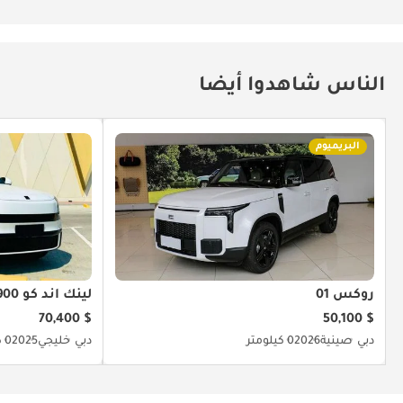
الناس شاهدوا أيضا
البريميوم
روكس 01
لينك أند كو 900
$ 70,400
$ 50,100
دبي
صينية
2026
0 كيلومتر
دبي
خليجي
2025
0 كيلومتر