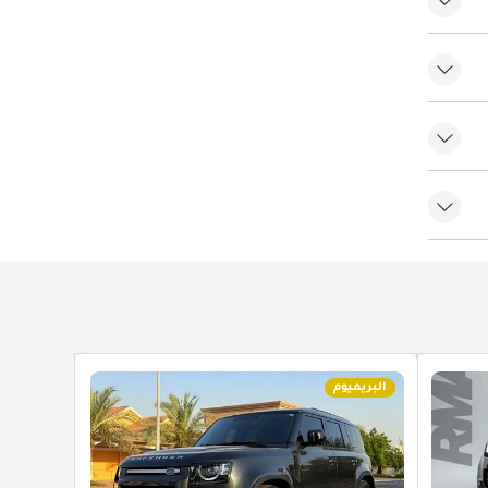
يكية
البريميوم