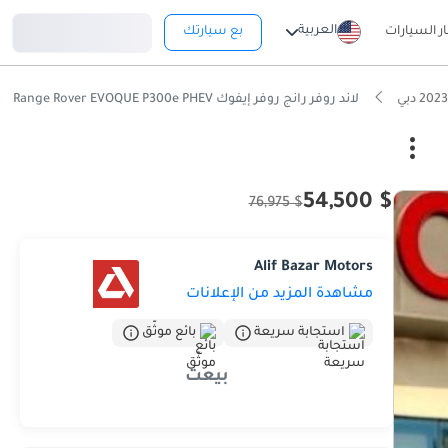
تسجيل دخول
العربية
ار السيارات
بع سيارتك
لاند روفر رانج روفر إيفوك Range Rover EVOQUE P300e PHEV
$ 54,500
$ 76,975
Alif Bazar Motors
مشاهدة المزيد من الإعلانات
استجابة سريعة
بائع موثّق
بيعت