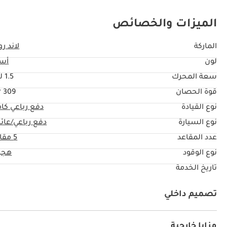
الميزات والخصائص
الماركة
لاند رو
لون
أس
سعة المحرك
1.5 ليتر
قوة الحصان
309 HP
نوع القيادة
دفع رباعي كا
نوع السيارة
دفع رباعي/عائل
عدد المقاعد
5 مقاعد
نوع الوقود
هجي
تاريخ الخدمة
تصميم داخلي
نظام آي يو أكس
كراسي مع ذاكرة
يو أس بي
مزايا خارجية