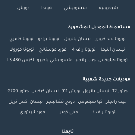
شيفروليه
متسوبيشي
هوندا
بورش
مستعملة الموديل المشهورة
تويوتا لاند كروزر
نيسان باترول
تويوتا برادو
تويوتا كامري
نيسان ألتيما
تويوتا راف 4
فورد موستانج
تويوتا كورولا
تويوتا هيلوكس
جيب رانجلر
متسوبيشي باجيرو
لكزس LS 430
موديلات جديدة شعبية
جيتور T2
نيسان باترول
بورش 911
نيسان كيكس
جيتور G700
جيب رانجلر
كيا سيلتوس
دودج تشالينجر
نيسان إكس تريل
تويوتا راف ٤
ميني كوبر
فورد تيريتوري
تابعنا