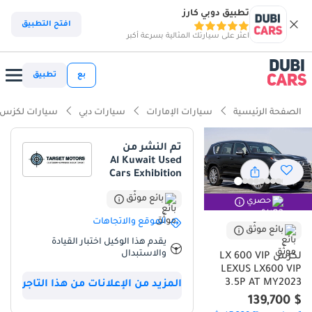
تطبيق دوبي كارز
ذكاء دوبي كارز
افتح التطبيق
اعثر على سيارتك المثالية بسرعة أكبر
ذكاء دوبيكارز
بع
تطبيق
أبرز المواصفات
الصفحة الرئيسية
سيارات الإمارات
سيارات دبي
سيارات لكزس
قدرات حقيقية للطرق الوعرة
تم النشر من
Al Kuwait Used
أدنى معدل استهلاك للقيمة في فئته
Cars Exhibition
نظام ADAS الأكثر تقدماً بشكل قياسي
بائع موثّق
حصري
الموقع والاتجاهات
ملخص
بائع موثّق
يقدم هذا الوكيل اختبار القيادة
تعتبر Lexus LX600 موديل 2023 بفئة VIP القمة المطلقة في عالم سيارات
والاستبدال
لكزس LX 600 VIP
الدفع الرباعي الفاخرة التي تجمع بين الهيبة والاعتمادية التي لا تضاهى في
LEXUS LX600 VIP
منطقة الخليج. بفضل محركها سداسي الأسطوانات سعة 3.5 لتر بشاحن
3.5P AT MY2023
المزيد من الإعلانات من هذا التاجر
توربيني مزدوج، توفر هذه السيارة توازناً مثالياً بين القوة الجبارة وكفاءة
$ 139,700
الاستهلاك مقارنة بالأجيال السابقة. ما يميز هذا الإصدار تحديداً هو اللون