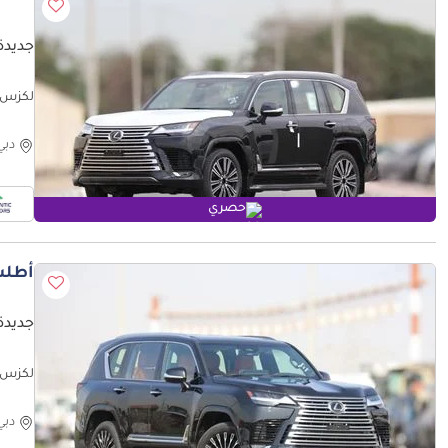
جديدة لكزس 
فقط)
دبي
حصري
أطلب
جديدة لكز
(للتصد
دبي