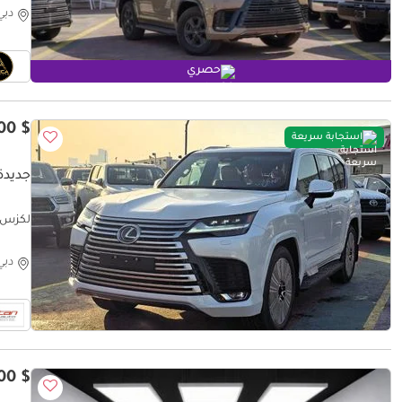
دبي
حصري
$ 142,500
استجابة سريعة
جديدة لكزس 
Model
دبي
$ 157,500