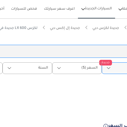
السيارات الجديدة
لة
اعرف سعر سيارتك
فحص للسيارات
أخب
جديدة لكزس دبي
جديدة إل إكس دبي
لكزس LX 600 جديدة في دبي
جديدة
السعر ($)
السنة
 السعر