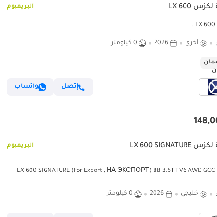
كزس LX 600
البريميوم
.
أخرى
2026
0 كيلومتر
ان
إتصل
واتساب
LX 600 SIGNATURE
البريميوم
لكزس LX 600 SIGNATURE (For Export , НА ЭКСПОРТ) BB 3.5TT V6 AWD GCC
2026 Без пр
خليجي
2026
0 كيلومتر