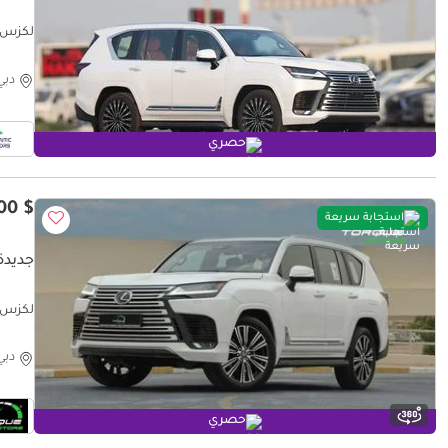
PRICE (للتصدير فقط)
دبي
حصري
$ 150,000
استجابة سريعة
جديدة لكزس 
NEW
دبي
حصري