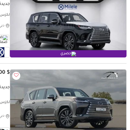
جديدة ل
لكزس LX 600 
دبي
ضم
حصري
$ 148,000
جديدة لكزس 
обега
دبي