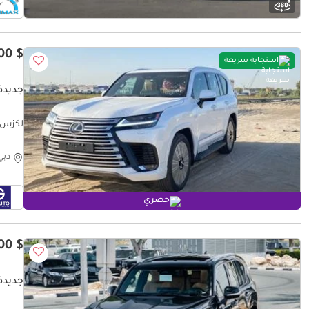
$ 150,700
استجابة سريعة
جديدة لكزس 
لكزس 0 SIGNATURE Brand new 3.5L model 2026 Petrol
دبي
حصري
$ 164,400
جديدة لكزس 