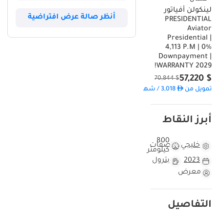
لينكولن أفياتور
أنظر صالة عرض افتراضية
PRESIDENTIAL
Aviator
Presidential |
4,113 P.M | 0%
Downpayment |
WARRANTY 2029!
$ 57,220
$ 70,844
تمويل من
3,018
/ شهر
أبرز النقاط
800
خليجي
مواصفات
كيلومتر
2023
بترول
معرض
التفاصيل