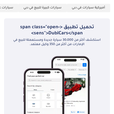
تأسيس الشركة 3
أميركية سيارات في دبي
سيارات كبيرة للبيع في دبي
سيارات عا
نسخ من جوازات سفر
جميع الشركاء 4 نسخ
من بطاقة الهوية
تحميل تطبيق <span class="open-
الإماراتية والتأشيرة 5
sens">DubiCars</span>
كشف حساب بنكي
استكشف أكثر من 30،000 سيارة جديدة ومستعملة للبيع في
شخصي لآخر 3 أشهر
الإمارات من أكثر من 350 وكيل معتمد.
6 كشف حساب بنكي
للشركة لآخر 3 أشهر
الشركات: 1 رخصة
تجارية 2 عقد
التأسيس 3 نسخ من
جوازات سفر جميع
الشركاء 4 كشف
حساب بنكي للشركة
لآخر 3 أشهر
▔▔▔▔▔▔▔▔▔▔
خيارات حجز السيارة: