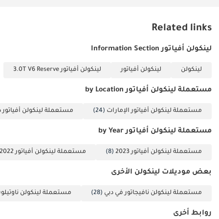
▔▔▔▔▔▔▔▔▔▔
المشترون بالتقسيط:
Related links
المستندات المطلوبة:
الموظفون: 1 شهادة
لينكولن أفياتور Information Section
راتب 2 كشف حساب
بنكي لآخر 3 أشهر
لينكولن
لينكولن أفياتور
لينكولن أفياتور 3.0T V6 Reserve
(مختوم) 3 نسخ من
جواز السفر والتأشيرة
مستعملة لينكولن أفياتور by Location
4 نسخة من بطاقة
مستعملة لينكولن أفياتور الإمارات
(24)
مستعملة لينكولن أفياتور د
الهوية الإماراتية (إذا
كنت قد استلمت راتباً
مستعملة لينكولن أفياتور by Year
واحداً فقط أو لم
تستلم أي راتب
مستعملة لينكولن أفياتور 2023
(8)
مستعملة لينكولن أفياتور 2022
وتعمل لدى شركة
بعض موديلات لينكولن الأخرى
مدرجة، فيرجى
التواصل معنا.)
مستعملة لينكولن نافيجاتور في دبي
(28)
مستعملة لينكولن ناوتيلو
أصحاب الأعمال الحرة:
1 رخصة تجارية 2 عقد
روابط أخرى