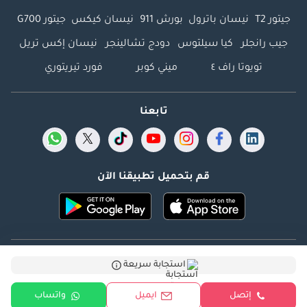
جيتور T2
نيسان باترول
بورش 911
نيسان كيكس
جيتور G700
جيب رانجلر
كيا سيلتوس
دودج تشالينجر
نيسان إكس تريل
تويوتا راف ٤
ميني كوبر
فورد تيريتوري
تابعنا
قم بتحميل تطبيقنا الآن
Dubicars.com @ 2026. جميع الحقوق محفوظة.
استجابة سريعة
العنوان: 2114 ، برج شذى ، المدينة الإعلامية ، دبي ، الإمارات
إتصل
ايميل
واتساب