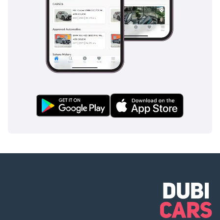
للبدء، نطلب دفعة
مقدمة قدرها 5000
درهم إماراتي عبر: 1
بطاقة ائتمان/خصم:
تُرد نقدًا بعد التسجيل
2 نقدًا: تُرد نقدًا بعد
التسجيل 3 شيك: لا
يُصرف، ويُعاد بعد
التسجيل (سيتم
توضيح الشروط
والأحكام عند الحجز).
▔▔▔▔▔▔▔▔▔▔
بيع سيارتك: املأ
النموذج هنا: نقدم
الدفع النقدي ونتعامل
مع التسويات البنكية
المبكرة.
▔▔▔▔▔▔▔▔▔▔