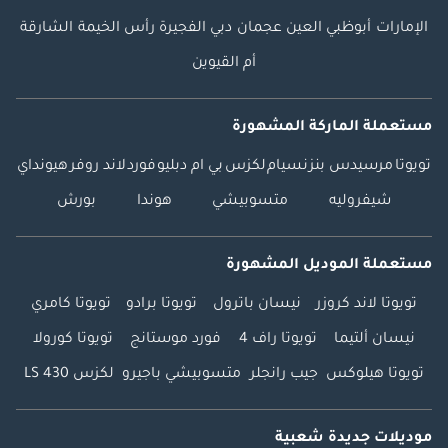
الإمارات
أبوظبي
العين
عجمان
دبي
الفجيرة
رأس الخيمة
الشارقة
أم القيوين
مستعملة الماركة المشهورة
تويوتا
مرسيدس بنز
نسيام
لكزس
بي ام دبليو
فورد
لاند روفر
هيونداي
شيفروليه
متسوبيشي
هوندا
بورش
مستعملة الموديل المشهورة
تويوتا لاند كروزر
نيسان باترول
تويوتا برادو
تويوتا كامري
نيسان ألتيما
تويوتا راف 4
فورد موستانج
تويوتا كورولا
تويوتا هيلوكس
جيب رانجلر
متسوبيشي باجيرو
لكزس LS 430
موديلات جديدة شعبية