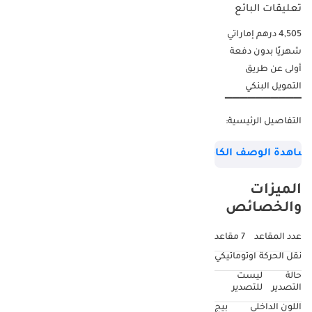
تعليقات البائع
4,505 درهم إماراتي
شهريًا بدون دفعة
أولى عن طريق
التمويل البنكي
▔▔▔▔▔▔▔▔▔▔
التفاصيل الرئيسية:
الضمان: حتى 3 يوليو
شاهدة الوصف الكامل
2029 أو 100,000 كم
عقد الصيانة: حتى 3
الميزات
يوليو 2029 أو 100,000
والخصائص
كم مقاس العجلات:
R22"
عدد المقاعد
7 مقاعد
▔▔▔▔▔▔▔▔▔▔
نقل الحركة
اوتوماتيكي
لماذا تختار هذه
حالة
ليست
السيارة؟ استمتع
التصدير
للتصدير
بالفخامة والقوة مع
اللون الداخلي
بيج