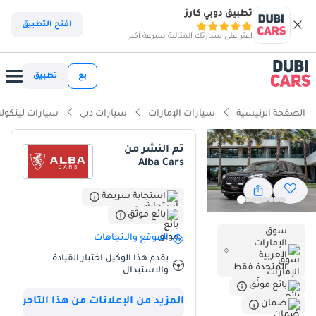
تطبيق دوبي كارز
افتح التطبيق
اعثر على سيارتك المثالية بسرعة أكبر
بع
تطبيق
الصفحة الرئيسية
سيارات الإمارات
سيارات دبي
سيارات لينكول
تم النشر من
Alba Cars
استجابة سريعة
بائع موثّق
سوق
الموقع والاتجاهات
الإمارات
العربية
يقدم هذا الوكيل اختبار القيادة
المتحدة فقط
والاستبدال
بائع موثّق
المزيد من الإعلانات من هذا التاجر
ضمان