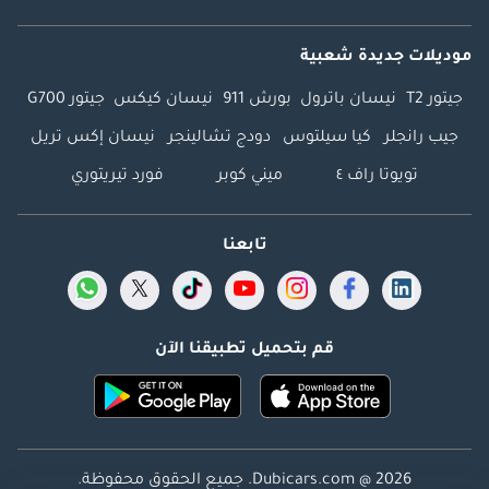
موديلات جديدة شعبية
جيتور T2
نيسان باترول
بورش 911
نيسان كيكس
جيتور G700
جيب رانجلر
كيا سيلتوس
دودج تشالينجر
نيسان إكس تريل
تويوتا راف ٤
ميني كوبر
فورد تيريتوري
تابعنا
قم بتحميل تطبيقنا الآن
Dubicars.com @ 2026. جميع الحقوق محفوظة.