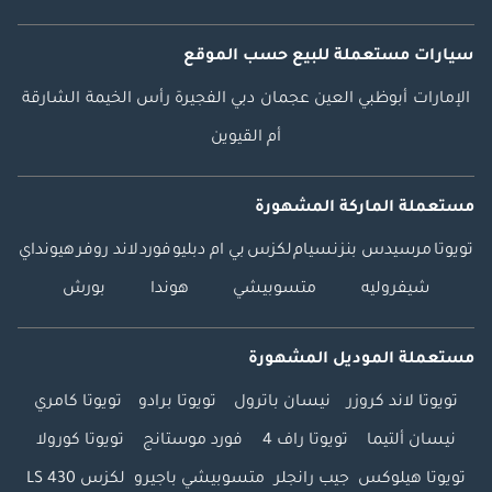
سيارات مستعملة
للبيع
حسب الموقع
الإمارات
أبوظبي
العين
عجمان
دبي
الفجيرة
رأس الخيمة
الشارقة
أم القيوين
مستعملة الماركة المشهورة
تويوتا
مرسيدس بنز
نسيام
لكزس
بي ام دبليو
فورد
لاند روفر
هيونداي
شيفروليه
متسوبيشي
هوندا
بورش
مستعملة الموديل المشهورة
تويوتا لاند كروزر
نيسان باترول
تويوتا برادو
تويوتا كامري
نيسان ألتيما
تويوتا راف 4
فورد موستانج
تويوتا كورولا
تويوتا هيلوكس
جيب رانجلر
متسوبيشي باجيرو
لكزس LS 430