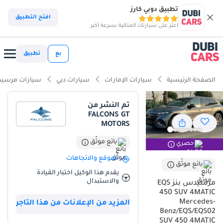
تطبيق دوبي كارز
ذكاء دوبي كارز
افتح التطبيق
اعثر على سيارتك المثالية بسرعة أكبر
ذكاء دوبيكارز
بع
تطبيق
أبرز المواصفات
الصفحة الرئيسية
سيارات الإمارات
سيارات دبي
سيارات مرسيد
أحدث معايير أنظمة مساعدة السائق المتقدمة (ADAS)
تم النشر من
FALCONS GT
تصنيف السلامة 5 نجوم من NCAP
MOTORS
أقل تكلفة تشغيل في فئتها
بائع موثّق
حصري
الموقع والاتجاهات
ملخص
بائع موثّق
يقدم هذا الوكيل اختبار القيادة
تُمثل هذه السيارة الرياضية متعددة الاستخدامات الكهربائية بالكامل
والاستبدال
مرسيدس بنز EQS
فرصةً فريدةً لامتلاك واحدة من أكثر المركبات تطورًا من الناحية التكنولوجية
450 SUV 4MATIC
على الطرق اليوم، دون التعرض لانخفاض القيمة المعتاد للسيارات
Mercedes-
المزيد من الإعلانات من هذا التاجر
الجديدة. وباعتبارها طراز 2023، فهي تُقدم أحدث تقنيات إدارة البطاريات
Benz/EQS/EQS02
SUV 450 4MATIC
وتكامل البرمجيات، مما يضمن انتقالًا سلسًا لمن يرغبون في التخلي عن