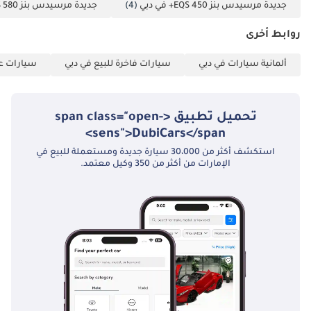
جديدة مرسيدس بنز EQS 450+ في دبي
(4)
جديدة مرسيدس بنز EQS 580 في دبي
روابط أخرى
ألمانية سيارات في دبي
سيارات فاخرة للبيع في دبي
سيارات عا
تحميل تطبيق <span class="open-
sens">DubiCars</span>
استكشف أكثر من 30،000 سيارة جديدة ومستعملة للبيع في
الإمارات من أكثر من 350 وكيل معتمد.