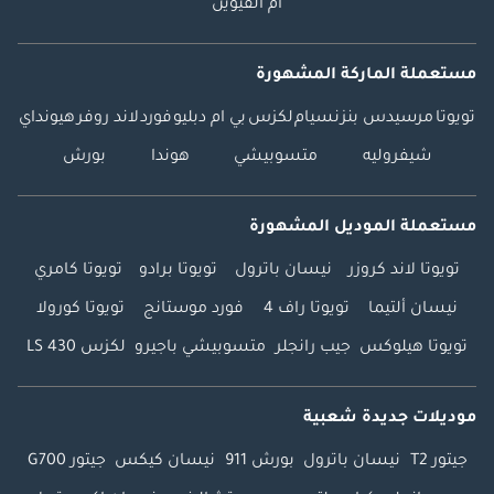
أم القيوين
مستعملة الماركة المشهورة
تويوتا
مرسيدس بنز
نسيام
لكزس
بي ام دبليو
فورد
لاند روفر
هيونداي
شيفروليه
متسوبيشي
هوندا
بورش
مستعملة الموديل المشهورة
تويوتا لاند كروزر
نيسان باترول
تويوتا برادو
تويوتا كامري
نيسان ألتيما
تويوتا راف 4
فورد موستانج
تويوتا كورولا
تويوتا هيلوكس
جيب رانجلر
متسوبيشي باجيرو
لكزس LS 430
موديلات جديدة شعبية
جيتور T2
نيسان باترول
بورش 911
نيسان كيكس
جيتور G700