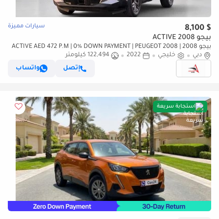
سيارات مميزة
$ 8,100
بيجو 2008 ACTIVE
بيجو 2008 ACTIVE AED 472 P.M | 0% DOWN PAYMENT | PEUGEOT 2008 |
دبي
خليجي
1.6L I4 | 2022 | GCC SPECS
2022
122,494 كيلومتر
إتصل
واتساب
استجابة سريعة