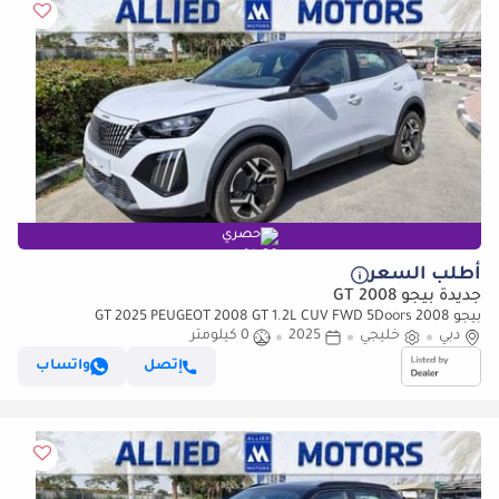
حصري
أطلب السعر
جديدة بيجو 2008 GT
بيجو 2008 GT 2025 PEUGEOT 2008 GT 1.2L CUV FWD 5Doors
دبي
خليجي
2025
0 كيلومتر
إتصل
واتساب