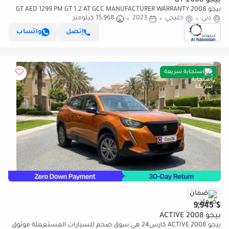
بيجو 2008 GT
بيجو 2008 GT AED 1299 PM GT 1.2 AT GCC MANUFACTURER WARRANTY
دبي
2029 OR 100K KM
خليجي
2023
15,968 كيلومتر
إتصل
واتساب
استجابة سريعة
ضمان
$ 9,945
بيجو 2008 ACTIVE
بيجو 2008 ACTIVE كارس24 هي سوق ضخم للسيارات المستعملة موثوق