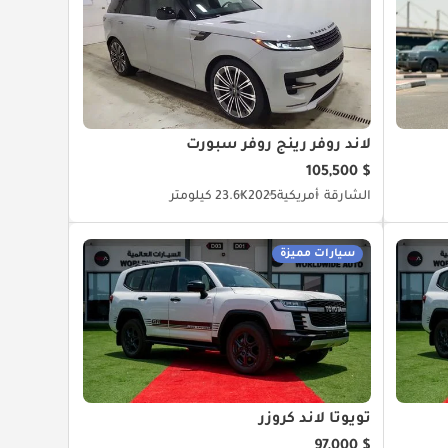
لاند روفر رينج روفر سبورت
$ 105,500
الشارقة
أمريكية
2025
23.6K كيلومتر
سيارات مميزة
تويوتا لاند كروزر
$ 97,000