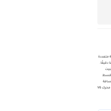
202. تتميز هذه السيارة الرياضية متعددة
رعًا مذهلاً وتحكمًا دقيقًا.
بيت
 *قسط
ة كامل - عداد المسافة
48,500 كم - حالة ممتازة - مواصفات خليجية - طبقة حماية كاملة (اللون الأصلي أزرق) - القدرة الحصانية: 80844 ------------------------------------------- الأداء والقيادة - محرك V6
ثنائي التيربو سعة 2.9 لتر - 510 حصان / 600 نيوتن متر عزم دوران - نظام الدفع الرباعي الذكي Q4 - ناقل حركة أوتوماتيكي ZF بثماني سرعات - التسارع من 0 إلى 100 كم/
 (ديناميكي، طبيعي، كفاءة متقدمة،
ة متكيفة