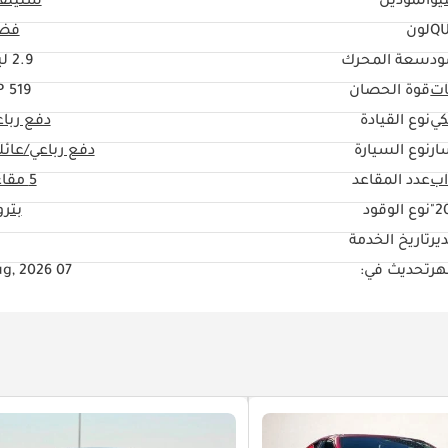
يو
الموديل
ستيلفي
QU
لون
فض
ود
سعة المحرك
2.9 ليتر
ات
قوة الحصان
519 HP
كي
نوع القيادة
دفع ربا
ار
نوع السيارة
دفع رباعي/عائل
عدد المقاعد
5 مقاعد
20
نوع الوقود
بتر
ير
تاريخ الخدمة
تحديث في:
07 Aug, 2026