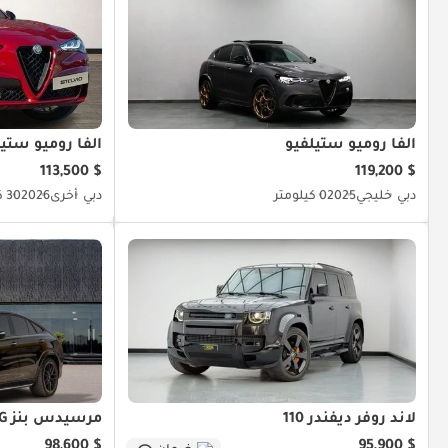
ألفا روميو ستيلفيو
ألفا روميو ستيل
$ 113,500
$ 119,200
دبي
خليجي
2025
0 كيلومتر
دبي
أخرى
2026
30 كيلومتر
لاند روفر ديفندر 110
مرسيدس بنز GLE 53 AMG
$ 98,600
$ 95,900