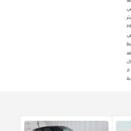
و
ي
عي
ية
ول
لا