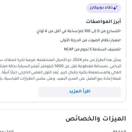
بتقنية Matrix LED - مصا
ذكاء دوبيكارز
مقاعد رياضية من الجلد والألكانتارا - مقاعد أمامية مدفأة - مقاعد قابلة للتع
من الأسفل - مبدلات سرعة من الألومنيوم - إضاءة داخلية محيطة - نظام تحكم م
أبرز المواصفات
•
التسارع من 0 إلى 100 كم/ساعة في أقل من 4 ثوانٍ
بالهاتف - منافذ شحن USB متعددة - دخول بدون مفتاح وتش
•
معيار نظام الصوت من الدرجة الأولى
التعرف على إشارات المرور - مراقبة انتباه السائق، وغيرها الكثير. -------------------
•
تصنيف السلامة 5 نجوم من NCAP
يمثل هذا الطراز من عام 2024، ذو الأميال المنخفضة، فرص
الرباعي. بمسافة مقطوعة تقل عن 5000 كيلومتر
السيارات ذ.م.م: بوابتك إلى التميز في عالم السيارات في دبي. اكتشف مجموعة 
العالي والمستعملة بكثرة بإقبال كبير. يُعد اللون الفضي الخارجي خيارًا أني
للعثور على سيارة أحلامك. • نتعامل مع سيارات مستعملة عالية الجودة بمواص
قيمة إعادة بيع أفضل على المدى البعيد. وعلى عكس الطرازات القياسية، يتم
------------------------------------------ انضم إلى مجتمعنا على: الموقع الإلكتروني: إنستغرام: فيسبوك: zeusautoae تيك توك: @zeusautos معرف DD: 145821-CKAKC
بالنسبة للمشتري في الإمارات أو دول مجلس التعاون الخليجي عمومًا، فإن
وقراءة عداد المسافات المنخفضة للغاية، يجعل هذه السيارة خيارًا متميزًا مق
اقرأ المزيد
والارتفاع المناسب عن الأرض، ما يجعلها مثالية لمختلف ظروف الطرق في 
الميزات والخصائص