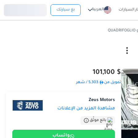
تسجيل دخول
العربية
ار السيارات
بع سيارتك
QU
$ 101,100
تمويل من
5,303
/ شهر
Zeus Motors
مشاهدة المزيد من الإعلانات
بائع موثّق
واتساب