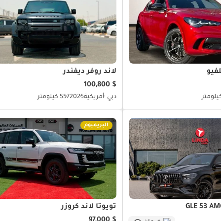
فيو
لاند روفر ديفندر
$ 100,800
دبي
أمريكية
2025
557 كيلومتر
البريميوم
تويوتا لاند كروزر
$ 97,000