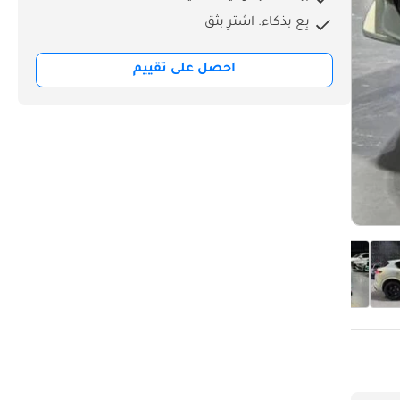
بِع بذكاء. اشترِ بثق
احصل على تقييم