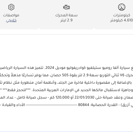
كيلومترات
سعة المحرك
مواصفات
4,61 كيلومتر
2.9 ليتر
خليجي
تفضل بزيارة معرض زيوس للسيارات واستمتع بتجربة قمة الأداء الإيطالي مع سيارة ألفا روميو ستيلفيو كوادريفوليو موديل 4
الاستخدامات (SUV) بمواصفات دول مجلس التعاون الخليجي، وهي مزودة بمحرك V6 ثنائي التوربو سعة 2.9 لتر بقوة 505 حصان، مما يوفر تسا
 بالإضافة إلى مقصورة داخلية فاخرة من الجلد، وأنظمة أمان متطورة مثل نظام تث
وجاهزة لاستقبال مالكها الجديد في الإمارات العربية المتحدة. ***للحجز فقط***
شهري 5,904.00 درهم إماراتي مع دفعة أولى 20% على مدى 5 سنوات - باقة ضمان وعقد صيانة حتى 22/01/2030 أو 120,000 كم - سجل صيان
ساعة في حوالي 100 كم/ساعة 3.8 ثانية - سرعة قصوى حوالي 283 كم/ساعة - نظام التعليق النشط من ألفا - أوضاع قيادة DNA Pro
لميزات الخارجية: - لمسات من ألياف الكربون على غطاء المحرك - مصابيح أمامي