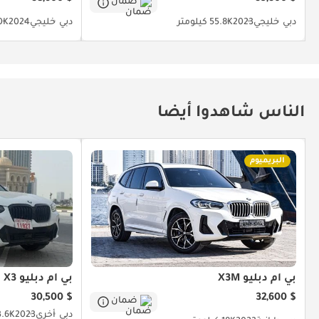
ضمان
دبي
خليجي
2023
55.8K كيلومتر
دبي
خليجي
2024
50K كي
الناس شاهدوا أيضا
البريميوم
بي أم دبليو X3M
بي أم دبليو X3
$ 30,500
$ 32,600
ضمان
دبي
أخرى
2023
23.6K كيل