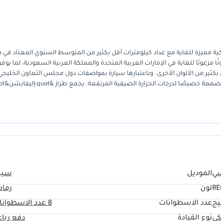
 إذ يوفر تجربة ملكية مميزة للغاية مع عداد كيلومترات أقل بكثير من المتوسط السنوي المعتاد في 
 اللون الرمادي الخارجي لونًا مرغوبًا للغاية في الإمارات العربية المتحدة والمملكة العربية السعودية، لما ي
بكثير من الألوان الأخرى. وباعتبارها سيارة بمواصفات دول مجلس التعاون الخليجي
ك الشاحنة الأكثر تنوعًا ذات قاعدة العجلات القصيرة المتوفرة حاليًا. يتميز هذا الطر
وق يفضله بشدة على البدائل ذات السعات الأصغر. لأي مشترٍ يتطلع إلى اقتناء 
عد هذه فرصة استثنائية.
سي
الموديل
سيير
لون
رماد
يج
عدد الاسطوانات
8
عدد الاسطوانا
كي
نوع القيادة
دفع ربا