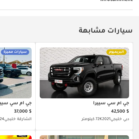
Infotainment
توصيل بلوتوث
مشعل أقراص دي في دي وسي دي
سيارات مشابهة
البريميوم
سيارات مميزة
جي أم سي سييرا
جي أم سي سيير
$ 37,000
$ 42,500
دبي
خليجي
2021
72K كيلومتر
الشارقة
خليجي
24