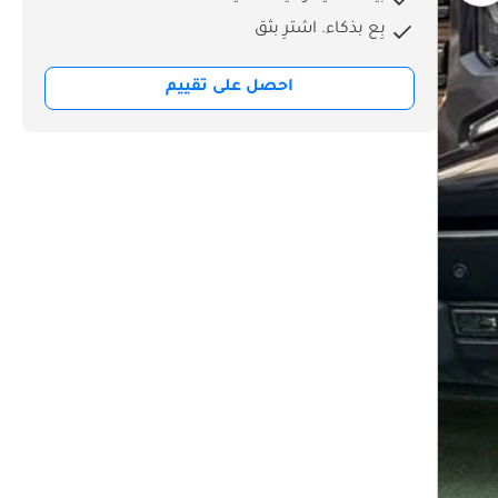
بِع بذكاء. اشترِ بثق
احصل على تقييم