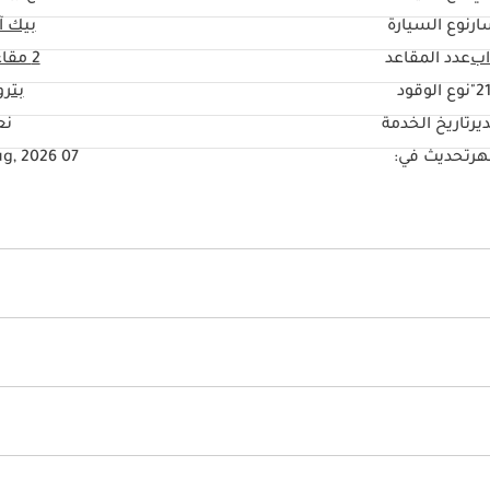
ار
نوع السيارة
بيك آ
عدد المقاعد
2 مقاعد
21
نوع الوقود
بتر
ير
تاريخ الخدمة
نع
تحديث في:
07 Aug, 2026
لأداء
ن
نظام إندار ضد السرقة
شعار للركن الأمامي
نظام الركن الذاتي
مكيّف