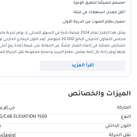
•
مصمم خصيصًا للطرق الوعرة
LED ليتات
•
أقل معدل استهلاك في فئته
•
معيار نظام الصوت من الدرجة الأولى
يمثل هذا الطراز لعام 2024 فرصة نادرة في السوق المحلي،
مجلس التعاون الخليجي البالغ 20,000 كيلومتر. يُعد
خصائص ممتازة في إخفاء الغبار، فضلًا عن الحفاظ على قيمة إعادة بيع أعلى 
الكابينة العادية بين الأداء العملي المتميز والراحة العصرية، مما يجعله بلا ش
منافسيه بتشطيبات داخلية فاخرة ومحرك قوي بثماني أسطوانات لا يزال الس
اقرأ المزيد
شبه جديدة دون تحمل خسارة القيمة الأولية لشراء سيارة من صالة عرض، تُ
الميزات والخصائص
الماركة
جي أم 
النوع
1500 REG/CAB ELEVATION
اللون الداخلي
ب
نقل الحركة
اوتوماتي