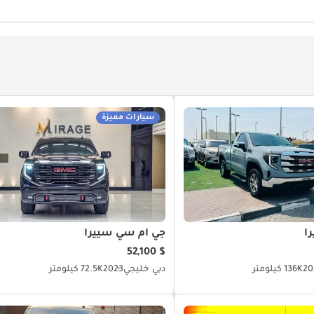
سيارات مميزة
ا
جي أم سي سييرا
$ 52,100
20
136K كيلومتر
دبي
خليجي
2023
72.5K كيلومتر