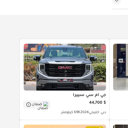
جي أم سي سييرا
$ 44,700
ضمان
دبي
خليجي
2024
69K كيلومتر