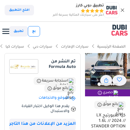
تطبيق دوبي كارز
ذكاء دوبي كارز
افتح التطبيق
اعثر على سيارتك المثالية بسرعة أكبر
ذكاء دوبيكارز
بع
تطبيق
أبرز المواصفات
الصفحة الرئيسية
سيارات الإمارات
سيارات دبي
سيارات كيا
تصنيف السلامة 5 نجوم من NCAP
تم النشر من
Formula Auto
أقل معدل استهلاك في فئته
أفضل اقتصاد في استهلاك الوقود في فئته
استجابة سريعة
بائع موثّق
حصري
ملخص
الموقع والاتجاهات
تُمثل هذه السيارة الكروس أوفر من الجيل الحالي إضافة استراتيجية قيّمة
بائع موثّق
يقدم هذا الوكيل اختبار القيادة
لسوق دول مجلس التعاون الخليجي، إذ تُقدم إحساسًا بأنها جديدة تمامًا
والاستبدال
كيا سبورتيج LX
مع لون خارجي مميز يبرز بين سيارات الدفع الرباعي ذات الألوان الموحدة.
1.6L // 2024 //
صُمم محركها سعة 1.6 لتر خصيصًا لتحقيق كفاءة عالية في استهلاك
المزيد من الإعلانات من هذا التاجر
STANDER OPTION
الوقود، مما يجعلها خيارًا مثاليًا للتنقلات اليومية في المدن المزدحمة مثل