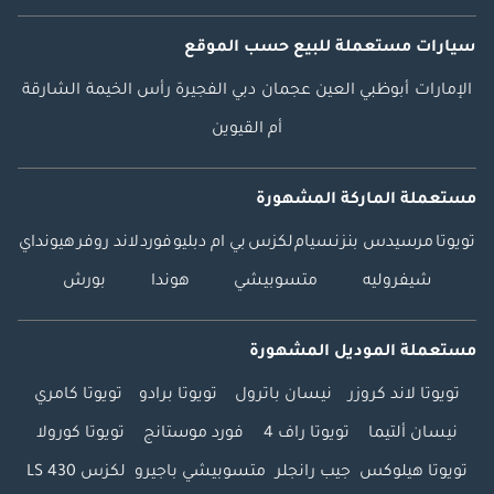
سيارات مستعملة
للبيع
حسب الموقع
الإمارات
أبوظبي
العين
عجمان
دبي
الفجيرة
رأس الخيمة
الشارقة
أم القيوين
مستعملة الماركة المشهورة
تويوتا
مرسيدس بنز
نسيام
لكزس
بي ام دبليو
فورد
لاند روفر
هيونداي
شيفروليه
متسوبيشي
هوندا
بورش
مستعملة الموديل المشهورة
تويوتا لاند كروزر
نيسان باترول
تويوتا برادو
تويوتا كامري
نيسان ألتيما
تويوتا راف 4
فورد موستانج
تويوتا كورولا
تويوتا هيلوكس
جيب رانجلر
متسوبيشي باجيرو
لكزس LS 430