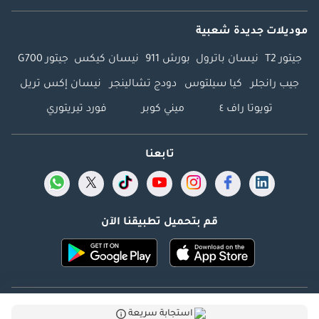
موديلات جديدة شعبية
جيتور T2
نيسان باترول
بورش 911
نيسان كيكس
جيتور G700
جيب رانجلر
كيا سيلتوس
دودج تشالينجر
نيسان إكس تريل
تويوتا راف ٤
ميني كوبر
فورد تيريتوري
تابعنا
قم بتحميل تطبيقنا الآن
Dubicars.com @ 2026. جميع الحقوق محفوظة.
استجابة سريعة