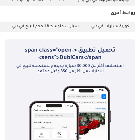
جديدة كيا سونیٹ في دبي
(13)
المميز، يُمثّل فرصةً ممتازةً لامتلاك سيارة موثوقة للاستخدام اليومي،
ستحافظ على قيمتها بشكلٍ استثنائي في السوق المحلي.
روابط أخرى
تم إنشاء هذه الإحصاءات بواسطة الذكاء الاصطناعي اعتماداً على بيانات
خبراء السوق. يُرجى دائماً فحص السيارة قبل الشراء.
كورية سيارات في دبي
سيارات متوسطة الحجم للبيع في دبي
تحميل تطبيق <span class="open-
sens">DubiCars</span>
استكشف أكثر من 30،000 سيارة جديدة ومستعملة للبيع في
الإمارات من أكثر من 350 وكيل معتمد.