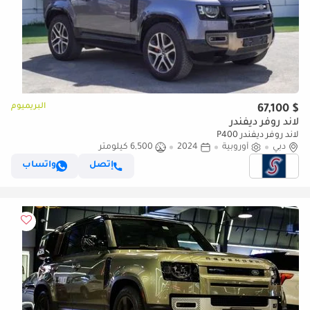
البريميوم
$ 67,100
لاند روفر ديفندر
لاند روفر ديفندر P400
دبي
أوروبية
2024
6,500 كيلومتر
إتصل
واتساب