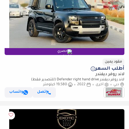
حصري
مقود يمين
أطلب السعر
لاند روفر ديفندر
لاند روفر ديفندر Defender right hand drive (للتصدير فقط)
دبي
أخرى
2022
19,580 كيلومتر
إتصل
واتساب