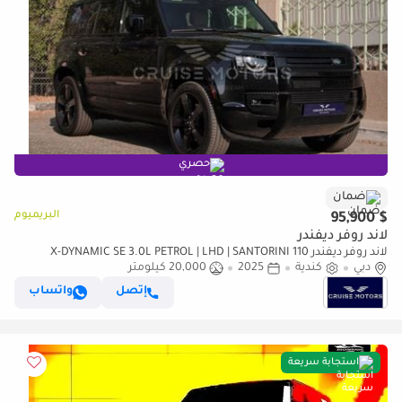
حصري
ضمان
البريميوم
$ 95,900
لاند روفر ديفندر
لاند روفر ديفندر 110 X-DYNAMIC SE 3.0L PETROL | LHD | SANTORINI
دبي
كندية
2025
BLACK | WITH 5-YR WARRANTY
20,000 كيلومتر
إتصل
واتساب
استجابة سريعة