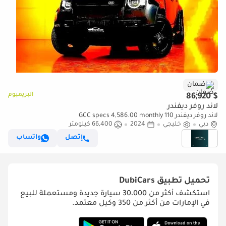
ضمان
البريميوم
$ 86,920
لاند روفر ديفندر
لاند روفر ديفندر 110 GCC specs 4,586.00 monthly
دبي
خليجي
2024
66,400 كيلومتر
إتصل
واتساب
تحميل تطبيق
DubiCars
استكشف أكثر من 30،000 سيارة جديدة ومستعملة للبيع
في الإمارات من أكثر من 350 وكيل معتمد.