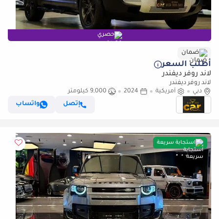
حصري
ضمان
أطلب السعر
لاند روفر ديفندر
لاند روفر ديفندر
دبي
أمريكية
2024
9,000 كيلومتر
إتصل
واتساب
استجابة سريعة