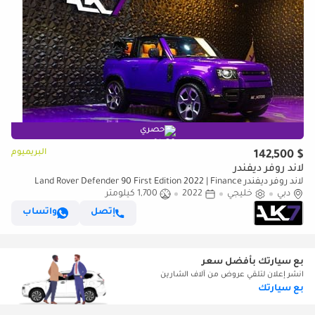
حصري
البريميوم
$ 142,500
لاند روفر ديفندر
لاند روفر ديفندر Land Rover Defender 90 First Edition 2022 | Finance
دبي
available
خليجي
2022
1,700 كيلومتر
إتصل
واتساب
بع سيارتك بأفضل سعر
انشر إعلان لتلقي عروض من آلاف الشارين
بع سيارتك