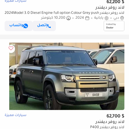
سيارات مميزة
$ 62,200
لاند روفر ديفندر
لاند روفر ديفندر 2024Model 3.0 Diesel Engine full option Colour Grey push
دبي
يابانية
2024
10,200 كيلومتر
start Transmission Automatic Interior Black (للتصدير فقط)
إتصل
واتساب
سيارات مميزة
$ 62,700
لاند روفر ديفندر
لاند روفر ديفندر P400