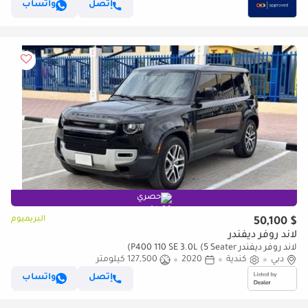
إتصل
واتساب
حصري
البريميوم
$ 50,100
لاند روفر ديفندر
لاند روفر ديفندر P400 110 SE 3.0L (5 Seater)
دبي
كندية
2020
127,500 كيلومتر
إتصل
واتساب