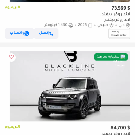
البريميوم
$ 73,569
لاند روفر ديفندر
لاند روفر ديفندر
دبي
خليجي
2025
1,430 كيلومتر
إتصل
واتساب
استجابة سريعة
البريميوم
$ 84,700
لاند روفر ديفندر