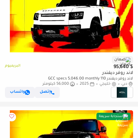
ضمان
البريميوم
$ 95,640
لاند روفر ديفندر
لاند روفر ديفندر 110 GCC specs 5,046.00 monthly
دبي
خليجي
2025
56,000 كيلومتر
إتصل
واتساب
استجابة سريعة