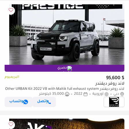
حصري
البريميوم
$ 95,600
لاند روفر ديفندر
لاند روفر ديفندر Other URBAN Kit 2022 V8 with Maltik full exhaust system
دبي
أوروبية
2022
35,000 كيلومتر
إتصل
واتساب