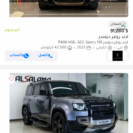
ضمان
البريميوم
$ 91,280
لاند روفر ديفندر
لاند روفر ديفندر 110 P400 HSE– GCC Specs
دبي
خليجي
2023
42,500 كيلومتر
إتصل
واتساب