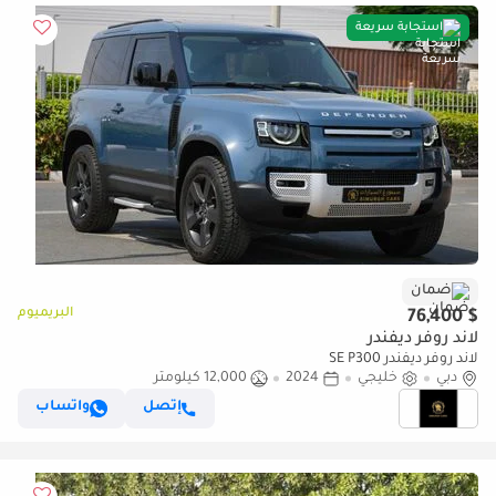
استجابة سريعة
ضمان
البريميوم
$ 76,400
لاند روفر ديفندر
لاند روفر ديفندر SE P300
دبي
خليجي
2024
12,000 كيلومتر
إتصل
واتساب