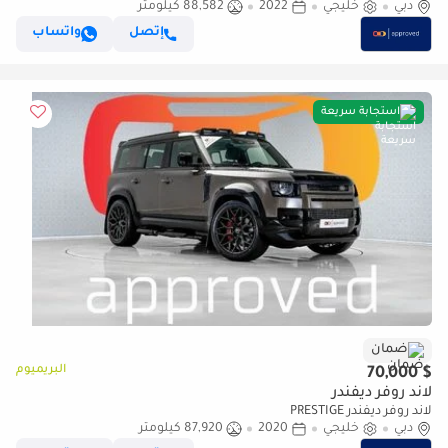
دبي
خليجي
2022
88,582 كيلومتر
إتصل
واتساب
استجابة سريعة
ضمان
البريميوم
$ 70,000
لاند روفر ديفندر
لاند روفر ديفندر PRESTIGE
دبي
خليجي
2020
87,920 كيلومتر