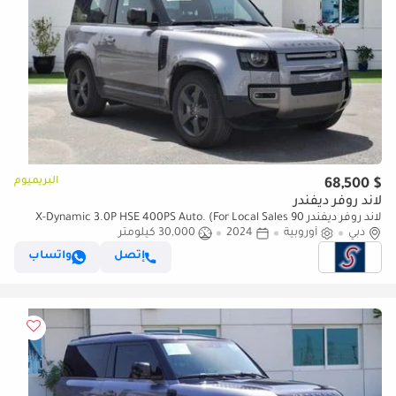
البريميوم
$ 68,500
لاند روفر ديفندر
لاند روفر ديفندر 90 X-Dynamic 3.0P HSE 400PS Auto. (For Local Sales
دبي
أوروبية
plus 10% for Customs & VAT)
2024
30,000 كيلومتر
إتصل
واتساب