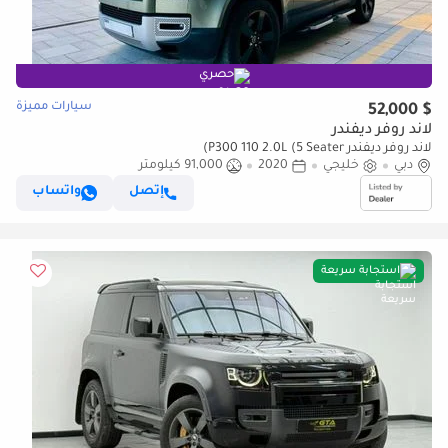
حصري
سيارات مميزة
$ 52,000
لاند روفر ديفندر
لاند روفر ديفندر P300 110 2.0L (5 Seater)
دبي
خليجي
2020
91,000 كيلومتر
إتصل
واتساب
استجابة سريعة