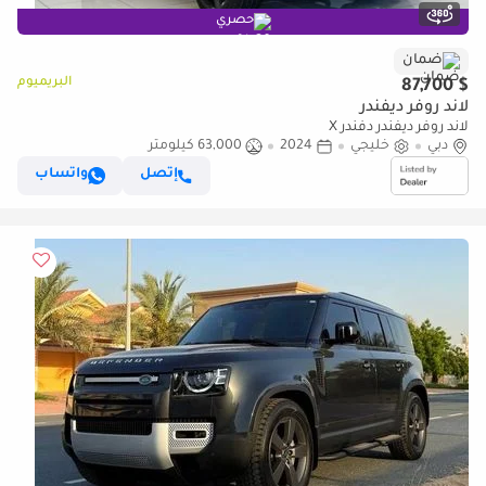
حصري
ضمان
البريميوم
$ 87,700
لاند روفر ديفندر
لاند روفر ديفندر دفندر X
دبي
خليجي
2024
63,000 كيلومتر
إتصل
واتساب