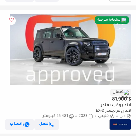
استجابة سريعة
ضمان
$ 81,900
لاند روفر ديفندر
لاند روفر ديفندر EX-D
دبي
خليجي
2023
65,481 كيلومتر
إتصل
واتساب