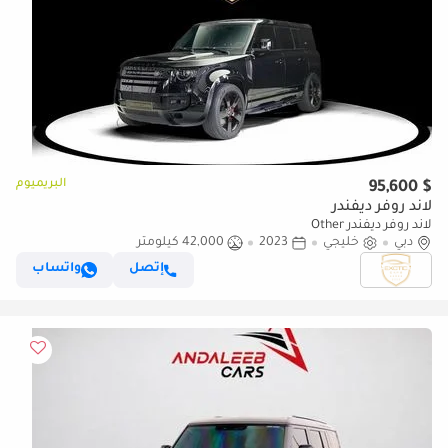
البريميوم
$ 95,600
لاند روفر ديفندر
لاند روفر ديفندر Other
دبي
خليجي
2023
42,000 كيلومتر
إتصل
واتساب