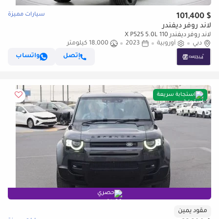
سيارات مميزة
$ 101,400
لاند روفر ديفندر
لاند روفر ديفندر 110 X P525 5.0L
دبي
أوروبية
2023
18,000 كيلومتر
إتصل
واتساب
استجابة سريعة
حصري
مقود يمين