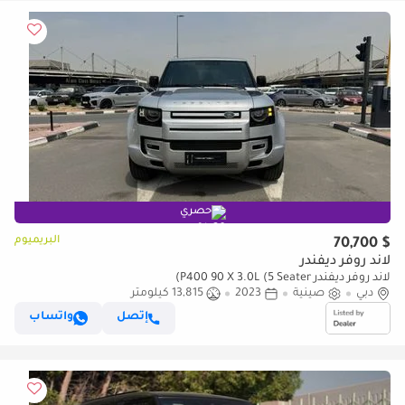
حصري
البريميوم
$ 70,700
لاند روفر ديفندر
لاند روفر ديفندر P400 90 X 3.0L (5 Seater)
دبي
صينية
2023
13,815 كيلومتر
إتصل
واتساب