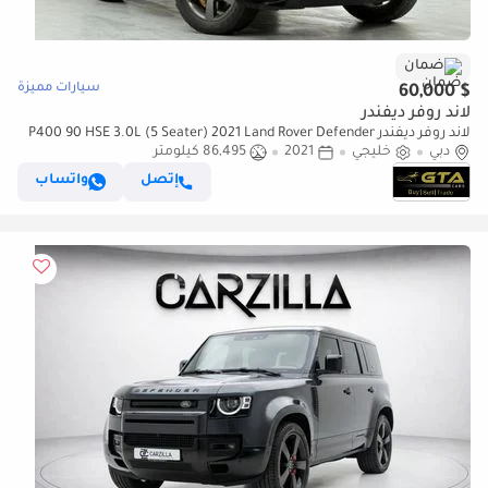
ضمان
سيارات مميزة
$ 60,000
لاند روفر ديفندر
لاند روفر ديفندر P400 90 HSE 3.0L (5 Seater) 2021 Land Rover Defender
دبي
خليجي
2021
86,495 كيلومتر
P400 ,Agency Warranty+Full Service History ,Ful
إتصل
واتساب