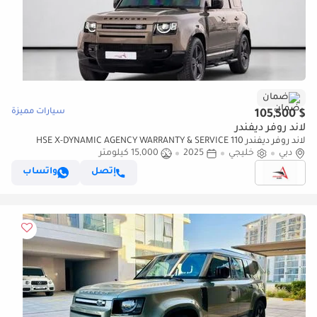
ضمان
سيارات مميزة
$ 105,500
لاند روفر ديفندر
لاند روفر ديفندر 110 HSE X-DYNAMIC AGENCY WARRANTY & SERVICE
دبي
خليجي
2025
15,000 كيلومتر
CONTRACT UNTIL 2030 | LAND ROVER DEFENDER 110 HSE X-DYNAMIC |
GCC SPECS
إتصل
واتساب