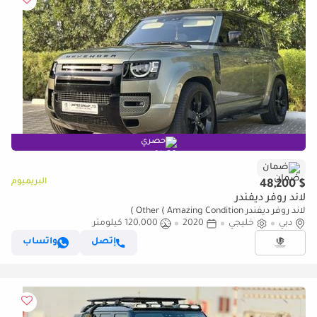
حصري
ضمان
البريميوم
$ 48,200
لاند روفر ديفندر
لاند روفر ديفندر Other ( Amazing Condition )
دبي
خليجي
2020
120,000 كيلومتر
إتصل
واتساب