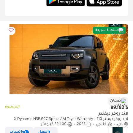
استجابة سريعة
ضمان
البريميوم
$ 99,182
لاند روفر ديفندر
لاند روفر ديفندر 110 X Dynamic HSE GCC Specs / Al Tayer Warranty +
دبي
Service
خليجي
2025
29,400 كيلومتر
إتصل
واتساب