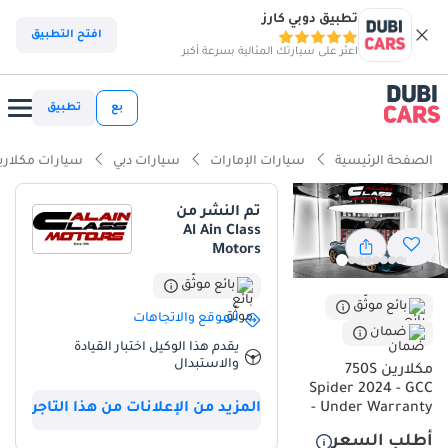
تطبيق دوبي كارز
افتح التطبيق
اعثر على سيارتك المثالية بسرعة أكبر
بع
تطبيق
الصفحة الرئيسية
سيارات الإمارات
سيارات دبي
سيارات مكلاري
تم النشر من
Al Ain Class
Motors
بائع موثّق
بائع موثّق
الموقع والاتجاهات
ضمان
يقدم هذا الوكيل اختبار القيادة
والاستبدال
مكلارين 750S
Spider 2024 - GCC
المزيد من الإعلانات من هذا التاجر
- Under Warranty
أطلب السعر