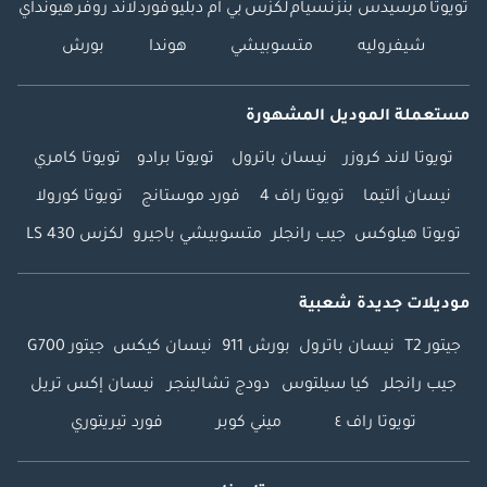
تويوتا
مرسيدس بنز
نسيام
لكزس
بي ام دبليو
فورد
لاند روفر
هيونداي
شيفروليه
متسوبيشي
هوندا
بورش
مستعملة الموديل المشهورة
تويوتا لاند كروزر
نيسان باترول
تويوتا برادو
تويوتا كامري
نيسان ألتيما
تويوتا راف 4
فورد موستانج
تويوتا كورولا
تويوتا هيلوكس
جيب رانجلر
متسوبيشي باجيرو
لكزس LS 430
موديلات جديدة شعبية
جيتور T2
نيسان باترول
بورش 911
نيسان كيكس
جيتور G700
جيب رانجلر
كيا سيلتوس
دودج تشالينجر
نيسان إكس تريل
تويوتا راف ٤
ميني كوبر
فورد تيريتوري