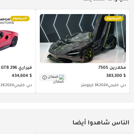
البريميوم
البريميوم
مكلارين 750S
فيراري 296 GTB
$ 434,604
$ 383,300
ضمان
دبي
خليجي
2024
3K كيلومتر
دبي
خليجي
2024
2.2K كيل
الناس شاهدوا أيضا