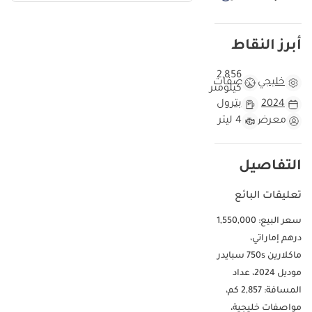
أبرز النقاط
2,856
خليجي
مواصفات
كيلومتر
2024
بترول
معرض
4 ليتر
التفاصيل
تعليقات البائع
سعر البيع: 1,550,000
درهم إماراتي،
ماكلارين 750s سبايدر
موديل 2024، عداد
المسافة: 2,857 كم،
مواصفات خليجية،