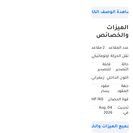
تحت ضمان الوكيل
شاهدة الوصف الكامل
حتى 27 أغسطس
2027، سعة المحرك:
الميزات
4.0 لتر V8، القوة: 740
والخصائص
حصان، اللون الخارجي:
برتقالي، اللون الداخلي:
عدد المقاعد
2 مقاعد
بيج. لمزيد من
نقل الحركة
اوتوماتيكي
التفاصيل، يرجى
حالة
قابلة
التواصل عبر: الموقع
التصدير
للتصدير
الإلكتروني: ،
اللون الداخلي
زعفراني
إنستغرام: ، فيسبوك:
جهة
مقود
، الفرع الرئيسي في
المقود
يسار
دبي، شارع الشيخ زايد،
قوة الحصان
740 HP
هاتف:
تحديث
04 Aug,
في:
2026
جميع الميزات والخصائص