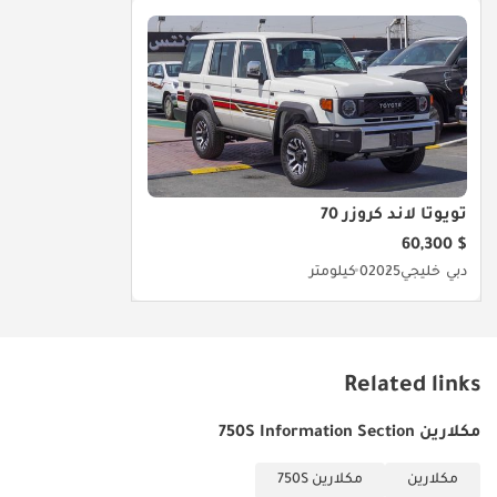
تويوتا لاند كروزر 70
$ 60,300
دبي
خليجي
2025
0 كيلومتر
Related links
مكلارين 750S Information Section
مكلارين
مكلارين 750S