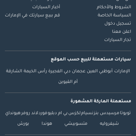
الشروط والأحكام
أخبار السيارات
السياسة الخاصة
قم ببيع سيارتك في الإمارات
تسجيل دخول
اعلن معنا
تجار السيارات
سيارات مستعملة
للبيع
حسب الموقع
الإمارات
أبوظبي
العين
عجمان
دبي
الفجيرة
رأس الخيمة
الشارقة
أم القيوين
مستعملة الماركة المشهورة
تويوتا
مرسيدس بنز
نسيام
لكزس
بي ام دبليو
فورد
لاند روفر
هيونداي
شيفروليه
متسوبيشي
هوندا
بورش