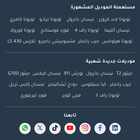
مستعملة الموديل المشهورة
تويوتا لاند كروزر
نيسان باترول
تويوتا برادو
تويوتا كامري
نيسان ألتيما
تويوتا راف 4
فورد موستانج
تويوتا كورولا
تويوتا هيلوكس
جيب رانجلر
متسوبيشي باجيرو
لكزس LS 430
موديلات جديدة شعبية
جيتور T2
نيسان باترول
بورش 911
نيسان كيكس
جيتور G700
جيب رانجلر
كيا سيلتوس
دودج تشالينجر
نيسان إكس تريل
تويوتا راف ٤
ميني كوبر
فورد تيريتوري
تابعنا