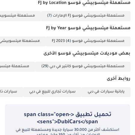
مستعملة ميتسوبيشي فوسو FJ by Location
خليل: + --------------------
------------------- خدماتنا:
مستعملة ميتسوبيشي فوسو FJ الإمارات
(7)
مستعملة ميتسوبيشي فوسو
• خدمة ما بعد البيع •
مساعدة في التسجيل
مستعملة ميتسوبيشي فوسو FJ by Year
• أفضل الصفقات عبر
مستعملة ميتسوبيشي فوسو FJ 2023
(4)
مستعملة ميتسوبيشي فوسو 
المناطق والقارات •
فريق دعم متخصص
بعض موديلات ميتسوبيشي فوسو الأخرى
لعمليات الشراء
للتصدير • مجموعة
مستعملة ميتسوبيشي فوسو كانتير في دبي
(29)
مستعملة ميتسوب
واسعة من المركبات،
روابط أخرى
من الفريدة إلى
العصرية • تحديثات
يابانية سيارات في دبي
سيارات تجاري للبيع في دبي
سيارات ذات
عملية تفاعلية وسجل
الشحن لمبيعات
التصدير -------------------
تحميل تطبيق <span class="open-
-------------------- لماذا
sens">DubiCars</span>
تختار سيارات ستير
استكشف أكثر من 30،000 سيارة جديدة ومستعملة للبيع في
ويل؟ • تأسست منذ