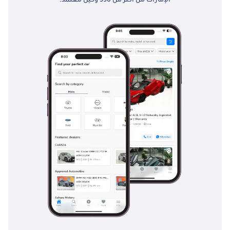
الإمارات من أكثر من 350 وكيل معتمد.
عام 1984 • أكثر من
1500 مركبة في
المخزون • خيارات
شراء مرنة • معروفة
بتقديم أفضل الأسعار
في السوق • واحدة من
أقدم تجار السيارات
في الإمارات العربية
المتحدة • خبرة واسعة
في الشحن في جميع
أنحاء العالم لمبيعات
التصدير • خدمة عملاء
استثنائية وتجربة
شراء / بيع ---------------
------------------------
ساعات عمل صالة
العرض 8:30 صباحًا -
8:30 مساءً ---------------