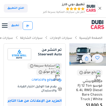
تطبيق دوبي كارز
افتح التطبيق
اعثر على سيارتك المثالية بسرعة أكبر
بع
تطبيق
الصفحة الرئيسية
سيارات الإمارات
سيارات الشارقة
سيارات م
تم النشر من
Steerwell Auto
استجابة سريعة
بائع موثّق
بائع موثّق
الموقع والاتجاهات
ميتسوبيشي
فوسو FJ 12 Ton
يقدم هذا الوكيل اختبار القيادة
6.4L RWD Diesel
والاستبدال
Bare Chassis
Truck | White
المزيد من الإعلانات من هذا التاجر
$ 51,800