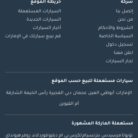
شركة
خريطة الموقع
Cars تحقق من
إتصل بنا
السيارات المستعملة
مخزوننا الحالي: ---------
من نحن
السيارات الجديدة
------------------------------
الشروط والأحكام
أخبار السيارات
تأسست شركة Steer
السياسة الخاصة
قم ببيع سيارتك في الإمارات
Well Auto في
تسجيل دخول
الإمارات العربية
المتحدة عام 1984،
اعلن معنا
وهي رائدة في توفير
تجار السيارات
مجموعة واسعة من
السيارات المستعملة
سيارات مستعملة
للبيع
حسب الموقع
والمركبات التجارية
للأسواق المحلية
الإمارات
أبوظبي
العين
عجمان
دبي
الفجيرة
رأس الخيمة
الشارقة
والدولية. يشتمل
أم القيوين
مخزوننا الواسع على
كل شيء بدءًا من
سيارات السيدان ذات
مستعملة الماركة المشهورة
الأبواب الأربعة وحتى
تويوتا
مرسيدس بنز
نسيام
لكزس
بي ام دبليو
فورد
لاند روفر
هيونداي
الحافلات والشاحنات