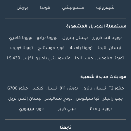
والشاحنات الصغيرة
شيفروليه
متسوبيشي
هوندا
بورش
والمركبات الفاخرة،
مما يضمن أن لدينا
مستعملة الموديل المشهورة
شيئًا يناسب كل
احتياج.
تويوتا لاند كروزر
نيسان باترول
تويوتا برادو
تويوتا كامري
نيسان ألتيما
تويوتا راف 4
فورد موستانج
تويوتا كورولا
تويوتا هيلوكس
جيب رانجلر
متسوبيشي باجيرو
لكزس LS 430
موديلات جديدة شعبية
جيتور T2
نيسان باترول
بورش 911
نيسان كيكس
جيتور G700
جيب رانجلر
كيا سيلتوس
دودج تشالينجر
نيسان إكس تريل
تويوتا راف ٤
ميني كوبر
فورد تيريتوري
تابعنا