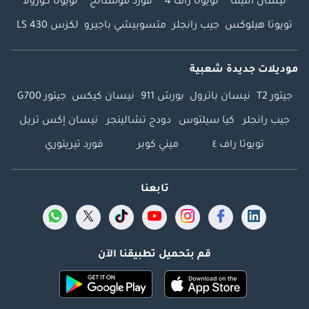
نيسان ألتيما
تويوتا راف 4
فورد موستانج
تويوتا كورولا
تويوتا هيلوكس
جيب رانجلر
متسوبيشي باجيرو
لكزس LS 430
موديلات جديدة شعبية
جيتور T2
نيسان باترول
بورش 911
نيسان كيكس
جيتور G700
جيب رانجلر
كيا سيلتوس
دودج تشالينجر
نيسان إكس تريل
تويوتا راف ٤
ميني كوبر
فورد تيريتوري
تابعنا
قم بتحميل تطبيقنا الآن