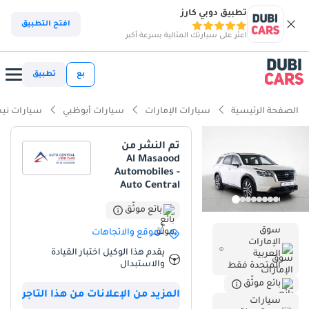
تطبيق دوبي كارز
ذكاء دوبي كارز
افتح التطبيق
اعثر على سيارتك المثالية بسرعة أكبر
ذكاء دوبيكارز
بع
تطبيق
أبرز المواصفات
الصفحة الرئيسية
سيارات الإمارات
سيارات أبوظبي
سيارات ني
أحدث معايير أنظمة مساعدة السائق المتقدمة (ADAS)
تم النشر من
Al Masaood
تصنيف السلامة 5 نجوم من NCAP
Automobiles -
Auto Central
أقل معدل استهلاك في فئته
بائع موثّق
ملخص
سوق
الموقع والاتجاهات
الإمارات
تُمثل سيارة نيسان باثفايندر 2024 هذه فرصة نادرة لاقتناء سيارة بحالة
يقدم هذا الوكيل اختبار القيادة
العربية
ممتازة، وكأنها جديدة تمامًا، حيث لم تقطع سوى مسافة التسليم.
والاستبدال
المتحدة فقط
بالنسبة للمشترين في دول مجلس التعاون الخليجي، يُعد اللون الأبيض
بائع موثّق
الخارجي معيارًا ذهبيًا لقيمة إعادة البيع وكفاءة التبريد خلال أشهر الصيف
المزيد من الإعلانات من هذا التاجر
سيارات
الحارة. وباعتبارها فئة SV، تُحقق هذه السيارة توازنًا مثاليًا بين التكنولوجيا