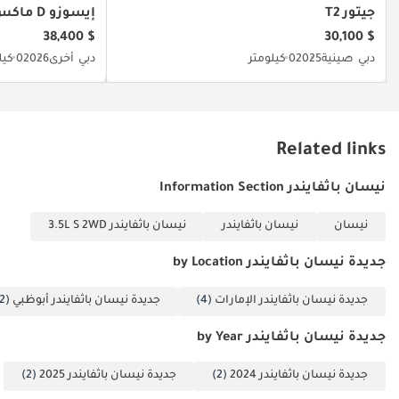
الخليجية، ولونها الأبيض، وفئة SV تجعلها الخيار الأمثل للاستثمار طويل
جيتور T2
إيسوزو D ماكس
الأجل للعائلات في المنطقة.
$ 38,400
$ 30,100
دبي
صينية
2025
0 كيلومتر
دبي
أخرى
2026
0 كيلومتر
تم إنشاء هذه الإحصاءات بواسطة الذكاء الاصطناعي اعتماداً على بيانات
خبراء السوق. يُرجى دائماً فحص السيارة قبل الشراء.
Related links
نيسان باثفايندر Information Section
نيسان
نيسان باثفايندر
نيسان باثفايندر 3.5L S 2WD
جديدة نيسان باثفايندر by Location
جديدة نيسان باثفايندر الإمارات
(4)
جديدة نيسان باثفايندر أبوظبي
(2)
جديدة نيسان باثفايندر by Year
جديدة نيسان باثفايندر 2024
(2)
جديدة نيسان باثفايندر 2025
(2)