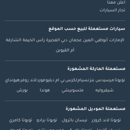
اعلن معنا
تجار السيارات
سيارات مستعملة
للبيع
حسب الموقع
الإمارات
أبوظبي
العين
عجمان
دبي
الفجيرة
رأس الخيمة
الشارقة
أم القيوين
مستعملة الماركة المشهورة
تويوتا
مرسيدس بنز
نسيام
لكزس
بي ام دبليو
فورد
لاند روفر
هيونداي
شيفروليه
متسوبيشي
هوندا
بورش
مستعملة الموديل المشهورة
تويوتا لاند كروزر
نيسان باترول
تويوتا برادو
تويوتا كامري