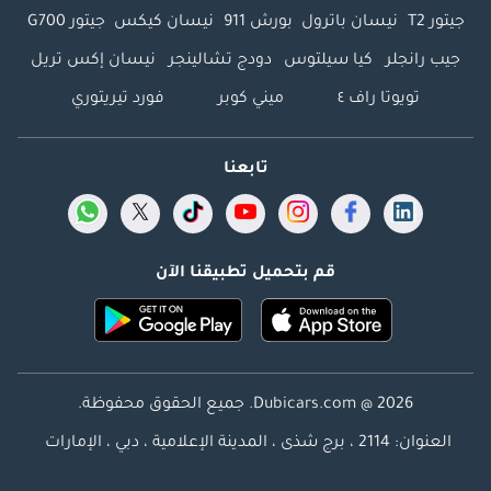
جيتور T2
نيسان باترول
بورش 911
نيسان كيكس
جيتور G700
جيب رانجلر
كيا سيلتوس
دودج تشالينجر
نيسان إكس تريل
تويوتا راف ٤
ميني كوبر
فورد تيريتوري
تابعنا
قم بتحميل تطبيقنا الآن
Dubicars.com @ 2026. جميع الحقوق محفوظة.
العنوان: 2114 ، برج شذى ، المدينة الإعلامية ، دبي ، الإمارات