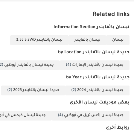
الخليجية، ولونها الأبيض، وفئة SV تجعلها الخيار الأمثل للاستثمار طويل
الأجل للعائلات في المنطقة.
Related links
تم إنشاء هذه الإحصاءات بواسطة الذكاء الاصطناعي اعتماداً على بيانات
خبراء السوق. يُرجى دائماً فحص السيارة قبل الشراء.
نيسان باثفايندر Information Section
نيسان
نيسان باثفايندر
نيسان باثفايندر 3.5L S 2WD
جديدة نيسان باثفايندر by Location
جديدة نيسان باثفايندر الإمارات
(4)
جديدة نيسان باثفايندر أبوظبي
(2)
جديدة نيسان باثفايندر by Year
جديدة نيسان باثفايندر 2024
(2)
جديدة نيسان باثفايندر 2025
(2)
بعض موديلات نيسان الأخرى
جديدة نيسان إكس تريل في أبوظبي
(4)
جديدة نيسان كيكس في أب
روابط أخرى