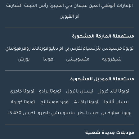
الإمارات
أبوظبي
العين
عجمان
دبي
الفجيرة
رأس الخيمة
الشارقة
أم القيوين
مستعملة الماركة المشهورة
تويوتا
مرسيدس بنز
نسيام
لكزس
بي ام دبليو
فورد
لاند روفر
هيونداي
شيفروليه
متسوبيشي
هوندا
بورش
مستعملة الموديل المشهورة
تويوتا لاند كروزر
نيسان باترول
تويوتا برادو
تويوتا كامري
نيسان ألتيما
تويوتا راف 4
فورد موستانج
تويوتا كورولا
تويوتا هيلوكس
جيب رانجلر
متسوبيشي باجيرو
لكزس LS 430
موديلات جديدة شعبية