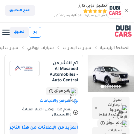
تطبيق دوبي كارز
ذكاء دوبي كارز
افتح التطبيق
اعثر على سيارتك المثالية بسرعة أكبر
ذكاء دوبيكارز
بع
تطبيق
أبرز المواصفات
الصفحة الرئيسية
سيارات الإمارات
سيارات أبوظبي
سيارات ني
أحدث معايير أنظمة مساعدة السائق المتقدمة (ADAS)
تم النشر من
Al Masaood
تصنيف السلامة 5 نجوم من NCAP
Automobiles -
Auto Central
أقل معدل استهلاك في فئته
بائع موثّق
ملخص
سوق
الموقع والاتجاهات
الإمارات
تُمثل سيارة نيسان باثفايندر 2024 هذه فرصة نادرة لاقتناء سيارة بحالة
يقدم هذا الوكيل اختبار القيادة
العربية
ممتازة، وكأنها جديدة تمامًا، حيث لم تقطع سوى مسافة التسليم.
والاستبدال
المتحدة فقط
بالنسبة للمشترين في دول مجلس التعاون الخليجي، يُعد اللون الأبيض
بائع موثّق
الخارجي معيارًا ذهبيًا لقيمة إعادة البيع وكفاءة التبريد خلال أشهر الصيف
المزيد من الإعلانات من هذا التاجر
سيارات
الحارة. وباعتبارها فئة SV، تُحقق هذه السيارة توازنًا مثاليًا بين التكنولوجيا