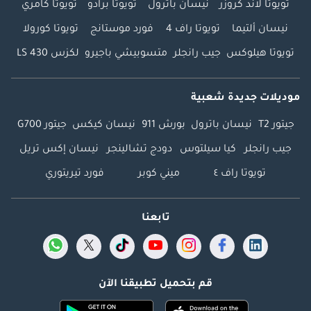
تويوتا لاند كروزر
نيسان باترول
تويوتا برادو
تويوتا كامري
نيسان ألتيما
تويوتا راف 4
فورد موستانج
تويوتا كورولا
تويوتا هيلوكس
جيب رانجلر
متسوبيشي باجيرو
لكزس LS 430
موديلات جديدة شعبية
جيتور T2
نيسان باترول
بورش 911
نيسان كيكس
جيتور G700
جيب رانجلر
كيا سيلتوس
دودج تشالينجر
نيسان إكس تريل
تويوتا راف ٤
ميني كوبر
فورد تيريتوري
تابعنا
قم بتحميل تطبيقنا الآن