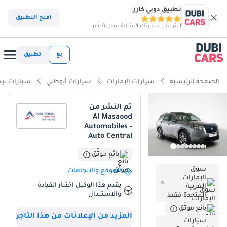
تطبيق دوبي كارز
ذكاء دوبي كارز
افتح التطبيق
اعثر على سيارتك المثالية بسرعة أكبر
ذكاء دوبيكارز
بع
تطبيق
أبرز المواصفات
الصفحة الرئيسية
سيارات الإمارات
سيارات أبوظبي
سيارات ني
أحدث معايير أنظمة مساعدة السائق المتقدمة (ADAS)
تم النشر من
Al Masaood
تصنيف السلامة 5 نجوم من NCAP
Automobiles -
Auto Central
أقل معدل استهلاك في فئته
بائع موثّق
ملخص
سوق
الموقع والاتجاهات
الإمارات
تُمثل سيارة نيسان باثفايندر 2024 هذه فرصة نادرة لاقتناء سيارة بحالة
يقدم هذا الوكيل اختبار القيادة
العربية
ممتازة، وكأنها جديدة تمامًا، مع عداد كيلومترات يُشير إلى التسليم، مما
والاستبدال
المتحدة فقط
يُجنبك انخفاض قيمتها الأولي الكبير، مع التمتع بكامل مدة ضمان
بائع موثّق
المصنّع. بلونها الرمادي الأنيق، تتناغم هذه السيارة تمامًا مع الأذواق الراقية
المزيد من الإعلانات من هذا التاجر
سيارات
ومعايير إعادة البيع العالية في سوق دول مجلس التعاون الخليجي. تُحقق