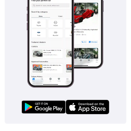
تُعدّ سيارة نيسان باثفايندر SV موديل 2024 الخيار الأمثل للمشترين في
دول مجلس التعاون الخليجي الراغبين في الحصول على جودة سيارة جديدة
تمامًا مع موثوقية محرك V6 من نيسان. وباعتبارها سيارة بمواصفات دول
مجلس التعاون الخليجي وبعداد كيلومترات خاص بالتسليم، فإنها توفر
قيمة استثنائية على المدى الطويل وجاهزية فورية للانطلاق على الطريق.
تم إنشاء هذه الإحصاءات بواسطة الذكاء الاصطناعي اعتماداً على بيانات
خبراء السوق. يُرجى دائماً فحص السيارة قبل الشراء.