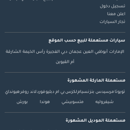
تسجيل دخول
اعلن معنا
تجار السيارات
سيارات مستعملة
للبيع
حسب الموقع
الإمارات
أبوظبي
العين
عجمان
دبي
الفجيرة
رأس الخيمة
الشارقة
أم القيوين
مستعملة الماركة المشهورة
تويوتا
مرسيدس بنز
نسيام
لكزس
بي ام دبليو
فورد
لاند روفر
هيونداي
شيفروليه
متسوبيشي
هوندا
بورش
مستعملة الموديل المشهورة