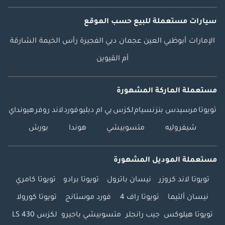
سيارات مستعملة
للبيع
حسب الموقع
الإمارات
أبوظبي
العين
عجمان
دبي
الفجيرة
رأس الخيمة
الشارقة
أم القيوين
مستعملة الماركة المشهورة
تويوتا
مرسيدس بنز
نسيام
لكزس
بي ام دبليو
فورد
لاند روفر
هيونداي
شيفروليه
متسوبيشي
هوندا
بورش
مستعملة الموديل المشهورة
تويوتا لاند كروزر
نيسان باترول
تويوتا برادو
تويوتا كامري
نيسان ألتيما
تويوتا راف 4
فورد موستانج
تويوتا كورولا
تويوتا هيلوكس
جيب رانجلر
متسوبيشي باجيرو
لكزس LS 430