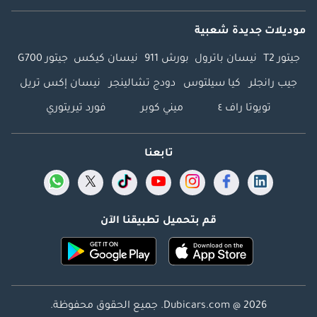
موديلات جديدة شعبية
جيتور T2
نيسان باترول
بورش 911
نيسان كيكس
جيتور G700
جيب رانجلر
كيا سيلتوس
دودج تشالينجر
نيسان إكس تريل
تويوتا راف ٤
ميني كوبر
فورد تيريتوري
تابعنا
قم بتحميل تطبيقنا الآن
Dubicars.com @ 2026. جميع الحقوق محفوظة.