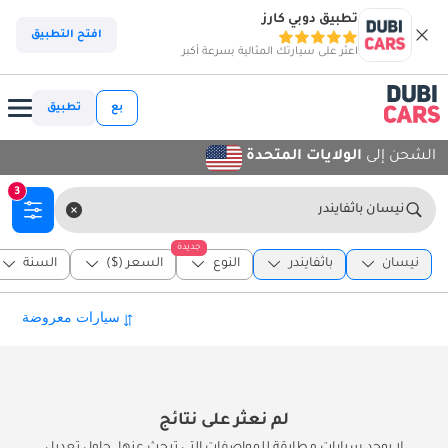
تطبيق دوبي كارز
افتح التطبيق
اعثر على سيارتك المثالية بسرعة أكبر
بع
تطبيق
الشحن إلى
الولايات المتحدة
3
نيسان باثفايندر
جديدة
نيسان
باثفايندر
النوع
السعر ($)
السنة
لم نعثر على نتائج