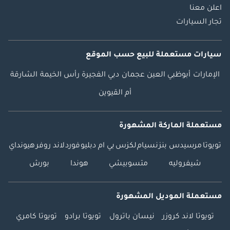
اعلن معنا
تجار السيارات
سيارات مستعملة
للبيع
حسب الموقع
الإمارات
أبوظبي
العين
عجمان
دبي
الفجيرة
رأس الخيمة
الشارقة
أم القيوين
مستعملة الماركة المشهورة
تويوتا
مرسيدس بنز
نسيام
لكزس
بي ام دبليو
فورد
لاند روفر
هيونداي
شيفروليه
متسوبيشي
هوندا
بورش
مستعملة الموديل المشهورة
تويوتا لاند كروزر
نيسان باترول
تويوتا برادو
تويوتا كامري