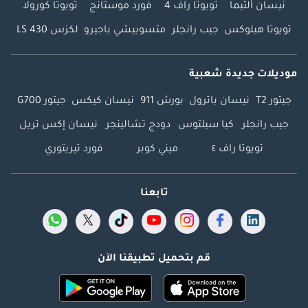
نيسان ألتيما
تويوتا راف 4
فورد موستانج
تويوتا كورولا
تويوتا هيلوكس
جيب رانجلر
متسوبيشي باجيرو
لكزس LS 430
موديلات جديدة شعبية
جيتور T2
نيسان باترول
بورش 911
نيسان كيكس
جيتور G700
جيب رانجلر
كيا سيلتوس
دودج تشالينجر
نيسان إكس تريل
تويوتا راف ٤
ميني كوبر
فورد تيريتوري
تابعنا
قم بتحميل تطبيقنا الآن