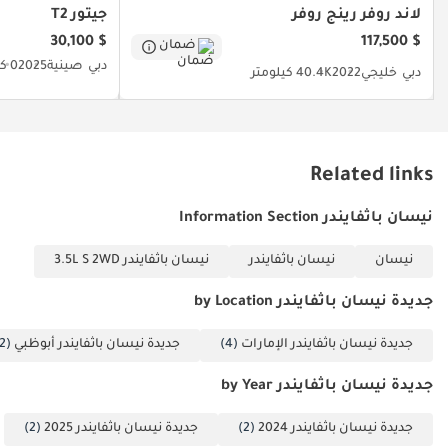
الخليجية، ولونها الأبيض، وفئة SV تجعلها الخيار الأمثل للاستثمار طويل
لاند روفر رينج روفر
جيتور T2
الأجل للعائلات في المنطقة.
$ 30,100
$ 117,500
ضمان
دبي
صينية
2025
0 كيلومتر
تم إنشاء هذه الإحصاءات بواسطة الذكاء الاصطناعي اعتماداً على بيانات
دبي
خليجي
2022
40.4K كيلومتر
خبراء السوق. يُرجى دائماً فحص السيارة قبل الشراء.
Related links
نيسان باثفايندر Information Section
نيسان
نيسان باثفايندر
نيسان باثفايندر 3.5L S 2WD
جديدة نيسان باثفايندر by Location
جديدة نيسان باثفايندر الإمارات
(4)
جديدة نيسان باثفايندر أبوظبي
(2)
جديدة نيسان باثفايندر by Year
جديدة نيسان باثفايندر 2024
(2)
جديدة نيسان باثفايندر 2025
(2)