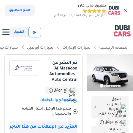
تطبيق دوبي كارز
ذكاء دوبي كارز
افتح التطبيق
اعثر على سيارتك المثالية بسرعة أكبر
ذكاء دوبيكارز
بع
تطبيق
أبرز المواصفات
الصفحة الرئيسية
سيارات الإمارات
سيارات أبوظبي
سيارات ني
أحدث معايير أنظمة مساعدة السائق المتقدمة (ADAS)
تم النشر من
Al Masaood
تصنيف السلامة 5 نجوم من NCAP
Automobiles -
Auto Central
أقل معدل استهلاك في فئته
بائع موثّق
ملخص
سوق
الموقع والاتجاهات
الإمارات
تُمثل سيارة نيسان باثفايندر 2024 هذه فرصة نادرة لاقتناء سيارة بحالة
يقدم هذا الوكيل اختبار القيادة
العربية
ممتازة، وكأنها جديدة تمامًا، حيث لم تقطع سوى مسافة التسليم.
والاستبدال
المتحدة فقط
بالنسبة للمشترين في دول مجلس التعاون الخليجي، يُعد اللون الأبيض
بائع موثّق
الخارجي معيارًا ذهبيًا لقيمة إعادة البيع وكفاءة التبريد خلال أشهر الصيف
المزيد من الإعلانات من هذا التاجر
سيارات
الحارة. وباعتبارها فئة SV، تُحقق هذه السيارة توازنًا مثاليًا بين التكنولوجيا