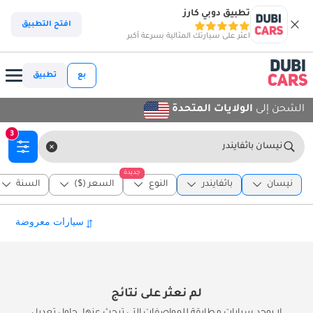
تطبيق دوبي كارز
افتح التطبيق
اعثر على سيارتك المثالية بسرعة أكبر
بع
تطبيق
الشحن إلى
الولايات المتحدة
3
نيسان باثفايندر
جديدة
نيسان
باثفايندر
النوع
السعر ($)
السنة
لم نعثر على نتائج