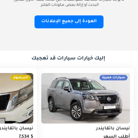
لا يوجد سيارات مطابقة للمواصفات التي تبحث عنها. حاول تعديل
البحث أو إزالة بعض مكونات الفلتر.
العودة إلى جميع الإعلانات
إليك خيارات سيارات قد تعجبك
سيارات مميزة
البريميوم
نيسان باثفايندر
نيسان باثفايندر
أطلب السعر
$ 7,534