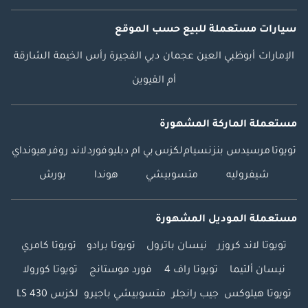
سيارات مستعملة
للبيع
حسب الموقع
الإمارات
أبوظبي
العين
عجمان
دبي
الفجيرة
رأس الخيمة
الشارقة
أم القيوين
مستعملة الماركة المشهورة
تويوتا
مرسيدس بنز
نسيام
لكزس
بي ام دبليو
فورد
لاند روفر
هيونداي
شيفروليه
متسوبيشي
هوندا
بورش
مستعملة الموديل المشهورة
تويوتا لاند كروزر
نيسان باترول
تويوتا برادو
تويوتا كامري
نيسان ألتيما
تويوتا راف 4
فورد موستانج
تويوتا كورولا
تويوتا هيلوكس
جيب رانجلر
متسوبيشي باجيرو
لكزس LS 430