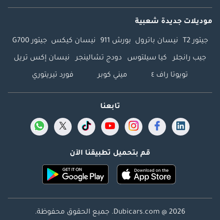
موديلات جديدة شعبية
جيتور T2
نيسان باترول
بورش 911
نيسان كيكس
جيتور G700
جيب رانجلر
كيا سيلتوس
دودج تشالينجر
نيسان إكس تريل
تويوتا راف ٤
ميني كوبر
فورد تيريتوري
تابعنا
قم بتحميل تطبيقنا الآن
Dubicars.com @ 2026. جميع الحقوق محفوظة.