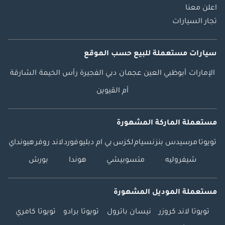
اعلن معنا
تجار السيارات
سيارات مستعملة
للبيع
حسب الموقع
الإمارات
أبوظبي
العين
عجمان
دبي
الفجيرة
رأس الخيمة
الشارقة
أم القيوين
مستعملة الماركة المشهورة
تويوتا
مرسيدس بنز
نسيام
لكزس
بي ام دبليو
فورد
لاند روفر
هيونداي
شيفروليه
متسوبيشي
هوندا
بورش
مستعملة الموديل المشهورة
تويوتا لاند كروزر
نيسان باترول
تويوتا برادو
تويوتا كامري