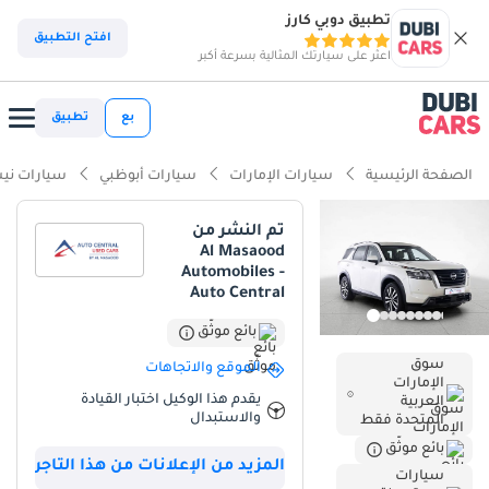
تطبيق دوبي كارز
ذكاء دوبي كارز
افتح التطبيق
اعثر على سيارتك المثالية بسرعة أكبر
ذكاء دوبيكارز
بع
تطبيق
أبرز المواصفات
الصفحة الرئيسية
سيارات الإمارات
سيارات أبوظبي
سيارات ني
أحدث معايير أنظمة مساعدة السائق المتقدمة (ADAS)
تم النشر من
Al Masaood
تصنيف السلامة 5 نجوم من NCAP
Automobiles -
Auto Central
أقل معدل استهلاك في فئته
بائع موثّق
ملخص
سوق
الموقع والاتجاهات
الإمارات
تُمثل سيارة نيسان باثفايندر 2024 هذه فرصة نادرة لاقتناء سيارة بحالة
يقدم هذا الوكيل اختبار القيادة
العربية
ممتازة، وكأنها جديدة تمامًا، حيث لم تقطع سوى مسافة التسليم.
والاستبدال
المتحدة فقط
بالنسبة للمشترين في دول مجلس التعاون الخليجي، يُعد اللون الأبيض
بائع موثّق
الخارجي معيارًا ذهبيًا لقيمة إعادة البيع وكفاءة التبريد خلال أشهر الصيف
المزيد من الإعلانات من هذا التاجر
سيارات
الحارة. وباعتبارها فئة SV، تُحقق هذه السيارة توازنًا مثاليًا بين التكنولوجيا