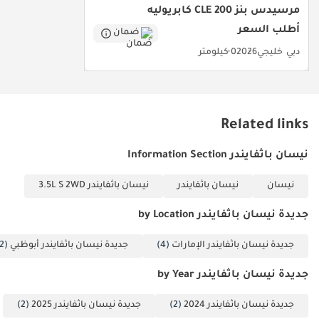
الخليجية، ولونها الأبيض، وفئة SV تجعلها الخيار الأمثل للاستثمار طويل
مرسيدس بنز CLE 200 كابريوليه
الأجل للعائلات في المنطقة.
أطلب السعر
ضمان
تم إنشاء هذه الإحصاءات بواسطة الذكاء الاصطناعي اعتماداً على بيانات
دبي
خليجي
2026
0 كيلومتر
خبراء السوق. يُرجى دائماً فحص السيارة قبل الشراء.
Related links
نيسان باثفايندر Information Section
نيسان
نيسان باثفايندر
نيسان باثفايندر 3.5L S 2WD
جديدة نيسان باثفايندر by Location
جديدة نيسان باثفايندر الإمارات
(4)
جديدة نيسان باثفايندر أبوظبي
(2)
جديدة نيسان باثفايندر by Year
جديدة نيسان باثفايندر 2024
(2)
جديدة نيسان باثفايندر 2025
(2)