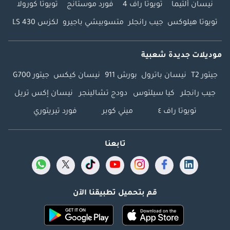
نيسان ألتيما
تويوتا راف 4
فورد موستانج
تويوتا كورولا
تويوتا هيلوكس
جيب رانجلر
متسوبيشي باجيرو
لكزس LS 430
موديلات جديدة شعبية
جيتور T2
نيسان باترول
بورش 911
نيسان كيكس
جيتور G700
جيب رانجلر
كيا سيلتوس
دودج تشالينجر
نيسان إكس تريل
تويوتا راف ٤
ميني كوبر
فورد تيريتوري
تابعنا
قم بتحميل تطبيقنا الآن