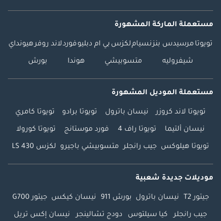
مستعملة الماركة المشهورة
تويوتا
مرسيدس بنز
نسيام
لكزس
بي ام دبليو
فورد
لاند روفر
هيونداي
شيفروليه
متسوبيشي
هوندا
بورش
مستعملة الموديل المشهورة
تويوتا لاند كروزر
نيسان باترول
تويوتا برادو
تويوتا كامري
نيسان ألتيما
تويوتا راف 4
فورد موستانج
تويوتا كورولا
تويوتا هيلوكس
جيب رانجلر
متسوبيشي باجيرو
لكزس LS 430
موديلات جديدة شعبية
جيتور T2
نيسان باترول
بورش 911
نيسان كيكس
جيتور G700
جيب رانجلر
كيا سيلتوس
دودج تشالينجر
نيسان إكس تريل