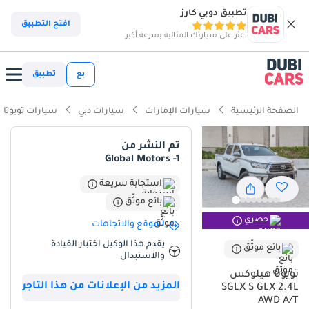
تطبيق دوبي كارز
ذكاء دوبي كارز
افتح التطبيق
اعثر على سيارتك المثالية بسرعة أكبر
ذكاء دوبيكارز
بع
تطبيق
أبرز المواصفات
الصفحة الرئيسية
سيارات الإمارات
سيارات دبي
سيارات تويوتا
مصمم خصيصًا للطرق الوعرة
تم النشر من
Global Motors -1
أقل معدل استهلاك في فئته
استجابة سريعة
أفضل اقتصاد في استهلاك الوقود في فئته
بائع موثّق
حصري
ملخص
الموقع والاتجاهات
يقدم هذا الوكيل اختبار القيادة
تُعدّ سيارة تويوتا هايلكس SGLX موديل 2024 هذه من أكثر الخيارات
بائع موثّق
والاستبدال
العملية والقيمة في السوق، فهي تتميز بجودة تكاد تكون جديدة مع عداد
تويوتا هيلوكس
كيلومترات أقل بكثير من المتوسط بالنسبة لسيارات العمل في دول
المزيد من الإعلانات من هذا التاجر
SGLX S GLX 2.4L
مجلس التعاون الخليجي. بلونها الأبيض، تُصنّف هذه السيارة ضمن فئة
AWD A/T
الألوان الأكثر رواجًا لإعادة البيع في المنطقة، مما يضمن الحفاظ على