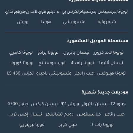
مستعملة الماركة المشهورة
تويوتا
مرسيدس بنز
نسيام
لكزس
بي ام دبليو
فورد
لاند روفر
هيونداي
شيفروليه
متسوبيشي
هوندا
بورش
مستعملة الموديل المشهورة
تويوتا لاند كروزر
نيسان باترول
تويوتا برادو
تويوتا كامري
نيسان ألتيما
تويوتا راف 4
فورد موستانج
تويوتا كورولا
تويوتا هيلوكس
جيب رانجلر
متسوبيشي باجيرو
لكزس LS 430
موديلات جديدة شعبية
جيتور T2
نيسان باترول
بورش 911
نيسان كيكس
جيتور G700
جيب رانجلر
كيا سيلتوس
دودج تشالينجر
نيسان إكس تريل
تويوتا راف ٤
ميني كوبر
فورد تيريتوري