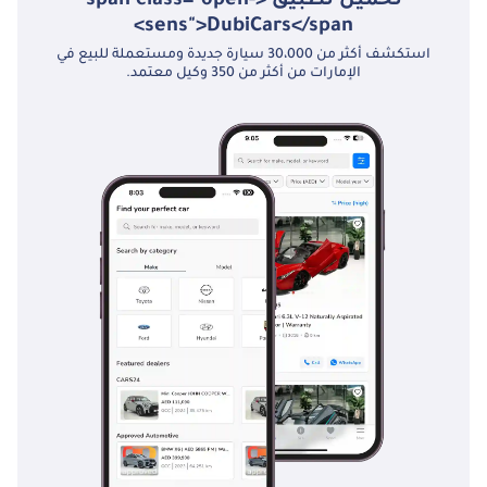
تحميل تطبيق <span class="open-
sens">DubiCars</span>
استكشف أكثر من 30،000 سيارة جديدة ومستعملة للبيع في
الإمارات من أكثر من 350 وكيل معتمد.