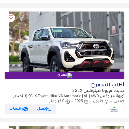
حصري
أطلب السعر
جديدة تويوتا هيلوكس SGLX
تويوتا هيلوكس SGLX Toyota Hilux V6 Automatic | 4L | 4WD (للتصدير
فقط)
دبي
خليجي
2025
0 كيلومتر
إتصل
واتساب