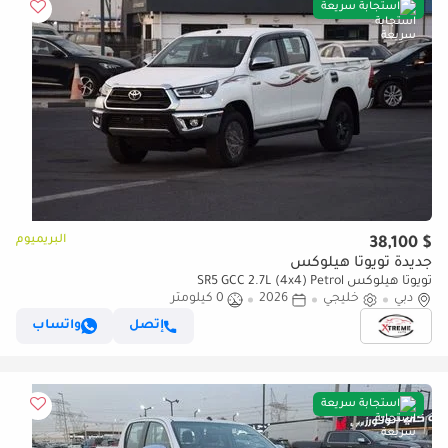
استجابة سريعة
البريميوم
$ 38,100
جديدة تويوتا هيلوكس
تويوتا هيلوكس SR5 GCC 2.7L (4x4) Petrol
دبي
خليجي
2026
0 كيلومتر
إتصل
واتساب
استجابة سريعة