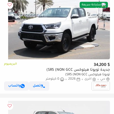
استجابة سريعة
البريميوم
$ 34,200
جديدة تويوتا هيلوكس SR5 (NON GCC)
تويوتا هيلوكس SR5 (NON GCC)
دبي
أخرى
2026
0 كيلومتر
إتصل
واتساب