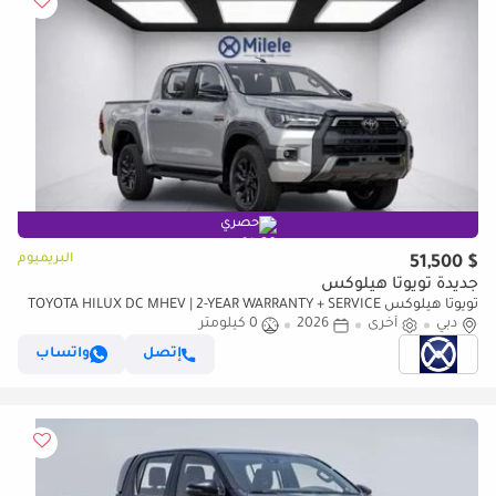
حصري
البريميوم
$ 51,500
جديدة تويوتا هيلوكس
تويوتا هيلوكس TOYOTA HILUX DC MHEV | 2-YEAR WARRANTY + SERVICE
دبي
أخرى
2026
0 كيلومتر
AVAILABLE | IN-HOUSE FINANCING | 0% DOWNPAYMENT (BA
إتصل
واتساب