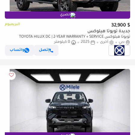
حصري
البريميوم
$ 32,900
جديدة تويوتا هيلوكس
تويوتا هيلوكس TOYOTA HILUX DC | 2-YEAR WARRANTY + SERVICE
دبي
أخرى
2025
0 كيلومتر
AVAILABLE | IN-HOUSE FINANCING | 0% DOWNPAYMENT (BANK)
إتصل
واتساب