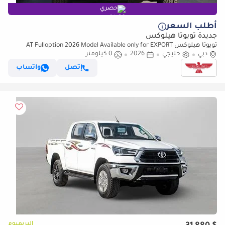
حصري
أطلب السعر
جديدة تويوتا هيلوكس
تويوتا هيلوكس AT Fulloption 2026 Model Available only for EXPORT
دبي
outside GCC (للتصدير فقط)
خليجي
2026
0 كيلومتر
إتصل
واتساب
البريميوم