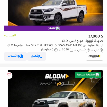
حصري
البريميوم
$ 37,000
جديدة تويوتا هيلوكس GLX
تويوتا هيلوكس GLX Toyota Hilux GLX 2.7L PETROL GLXS-G 4WD MT DC
دبي
2026MY
خليجي
2026
0 كيلومتر
إتصل
واتساب
استجابة سريعة