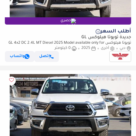
حصري
أطلب السعر
جديدة تويوتا هيلوكس GL
تويوتا هيلوكس GL 4x2 DC 2.4L MT Diesel 2025 Model available only for
دبي
أخرى
export outside GCC
2025
0 كيلومتر
إتصل
واتساب