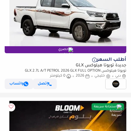
حصري
أطلب السعر
جديدة تويوتا هيلوكس GLX
تويوتا هيلوكس GLX 2.7L A/T PETROL 2026 GLX FULL OPTION
دبي
خليجي
2026
0 كيلومتر
إتصل
واتساب
استجابة سريعة