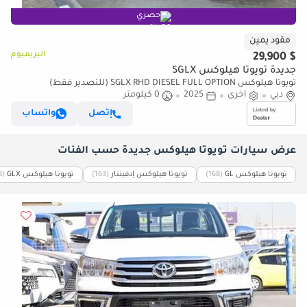
حصري
مقود يمين
البريميوم
$ 29,900
جديدة تويوتا هيلوكس SGLX
تويوتا هيلوكس SGLX RHD DIESEL FULL OPTION (للتصدير فقط)
دبي
أخرى
2025
0 كيلومتر
إتصل
واتساب
عرض سيارات تويوتا هيلوكس جديدة حسب الفئات
تويوتا هيلوكس GL
‏(168)
تويوتا هيلوكس إدفينتار
‏(163)
تويوتا هيلوكس GLX
‏(158)