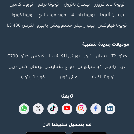
تويوتا لاند كروزر
نيسان باترول
تويوتا برادو
تويوتا كامري
نيسان ألتيما
تويوتا راف 4
فورد موستانج
تويوتا كورولا
تويوتا هيلوكس
جيب رانجلر
متسوبيشي باجيرو
لكزس LS 430
موديلات جديدة شعبية
جيتور T2
نيسان باترول
بورش 911
نيسان كيكس
جيتور G700
جيب رانجلر
كيا سيلتوس
دودج تشالينجر
نيسان إكس تريل
تويوتا راف ٤
ميني كوبر
فورد تيريتوري
تابعنا
قم بتحميل تطبيقنا الآن