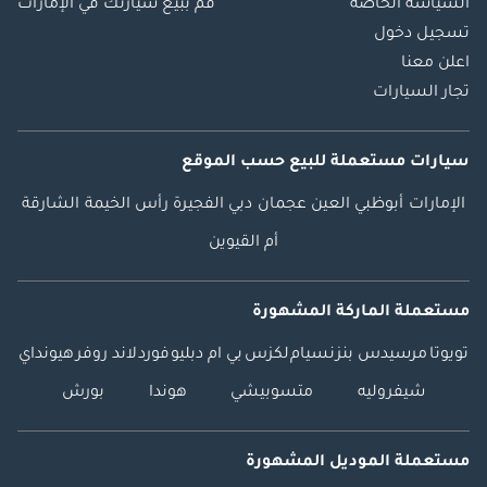
السياسة الخاصة
قم ببيع سيارتك في الإمارات
تسجيل دخول
اعلن معنا
تجار السيارات
سيارات مستعملة
للبيع
حسب الموقع
الإمارات
أبوظبي
العين
عجمان
دبي
الفجيرة
رأس الخيمة
الشارقة
أم القيوين
مستعملة الماركة المشهورة
تويوتا
مرسيدس بنز
نسيام
لكزس
بي ام دبليو
فورد
لاند روفر
هيونداي
شيفروليه
متسوبيشي
هوندا
بورش
مستعملة الموديل المشهورة