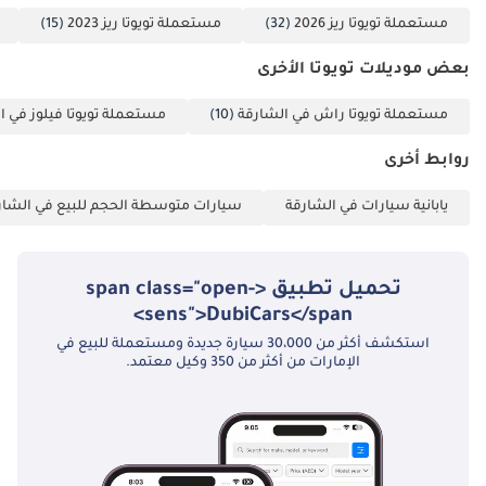
السيارة الخلفية على المناورة بأمان في البيئات الحضرية الضيقة. تتضمن
مستعملة تويوتا ريز 2026
(32)
مستعملة تويوتا ريز 2023
(15)
هذه الفئة أيضًا نظام توزيع قوة الفرامل الإلكتروني، الذي يُحسّن قوة
التوقف بناءً على حمولة السيارة، مما يضمن أداءً ثابتًا سواء كنت تقود
بعض موديلات تويوتا الأخرى
بمفردك أو مع ركاب.
مستعملة تويوتا راش في الشارقة
(10)
مستعملة تويوتا فيلوز في ا
الخلاصة
للمشتري الذكي في الإمارات العربية المتحدة أو دول مجلس التعاون
روابط أخرى
الخليجي عموماً، يقدم هذا الطراز لعام 2024 جودة تكاد تكون جديدة مع
موثوقية عالية المستوى. إنه الخيار الأمثل للشاب العامل أو العائلة
يابانية سيارات في الشارقة
سيارات متوسطة الحجم للبيع في الشار
الصغيرة التي تبحث عن أقل تكاليف تشغيل ممكنة دون التضحية بالأناقة
العصرية والسلامة.
تحميل تطبيق <span class="open-
تم إنشاء هذه الإحصاءات بواسطة الذكاء الاصطناعي اعتماداً على بيانات
خبراء السوق. يُرجى دائماً فحص السيارة قبل الشراء.
sens">DubiCars</span>
استكشف أكثر من 30،000 سيارة جديدة ومستعملة للبيع في
الإمارات من أكثر من 350 وكيل معتمد.