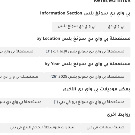
Related links
دول مجلس التعاون الخليجي الذي يرغب في سيارة دفع رباعي شبه جديدة
على الطرق
ورواد الأعمال،
مزودة بتقنيات حديثة وتكاليف تشغيل منخفضة. فهي تجمع بين كفاءة
المحلية.
بي واي دي سونغ بلس Information Section
وأصحاب الشركات،
استهلاك الوقود والعملية في المناطق المختلفة، مما يجعلها خيارًا متميزًا
والعاملين لحسابهم
للتنقلات اليومية والحياة العائلية على حد سواء.
بي واي دي
بي واي دي سونغ بلس
الخاص. موافقات
تم إنشاء هذه الإحصاءات بواسطة الذكاء الاصطناعي اعتماداً على بيانات
فعّالة من خلال
خبراء السوق. يُرجى دائماً فحص السيارة قبل الشراء.
مستعملة بي واي دي سونغ بلس by Location
شبكتنا المصرفية
مستعملة بي واي دي سونغ بلس الإمارات
(31)
مستعملة بي واي د
الواسعة. • هياكل
مرنة خيارات أقساط
مستعملة بي واي دي سونغ بلس by Year
مؤجلة متاحة. خطط
سداد مخصصة
مستعملة بي واي دي سونغ بلس 2025
(26)
مستعملة بي واي دي سون
مصممة وفقًا
بعض موديلات بي واي دي الأخرى
لأهدافك المالية.
________________________________________
مستعملة بي واي دي سونغ برو في دبي
(1)
مستعملة بي واي دي سون
لماذا تُعدّ سيارة BYD
Song Plus الخيار
روابط أخرى
الأمثل؟ محرك هجين
صينية سيارات في دبي
سيارات متوسطة الحجم للبيع في دبي
قابل للشحن سعة 1.5