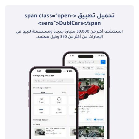
لتر: يُنتج 197 حصانًا
بكفاءة ممتازة. بطارية
تحميل تطبيق <span class="open-
18 كيلوواط/ساعة:
sens">DubiCars</span>
دعم كهربائي قوي
للقيادة اليومية. دفع
استكشف أكثر من 30،000 سيارة جديدة ومستعملة للبيع في
الإمارات من أكثر من 350 وكيل معتمد.
أمامي: أداء سلس
وفعّال. لون أبيض
أنيق: تصميم عصري
وجذاب لسيارات
الدفع الرباعي.
________________________________________
المواصفات: •
الموديل: BYD SONG
PLUS FLAGSHIP DM-I
– 2025 • المحرك: 1.5
لتر هجين قابل للشحن
(197 حصان) • ناقل
الحركة: CVT •