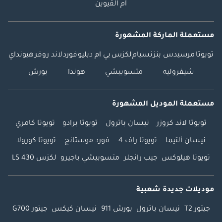
تفضل بزيارة الأبطال:
أم القيوين
بارك لين موتورز، أكثر
من 300 سيارة جديدة
مستعملة الماركة المشهورة
متوفرة للتسليم
الفوري. • الموقع:
تويوتا
مرسيدس بنز
نسيام
لكزس
بي ام دبليو
فورد
لاند روفر
هيونداي
مجمع دبي للاستثمار
شيفروليه
متسوبيشي
هوندا
بورش
1، قرية جرين
كوميونيتي، دبي •
ساعات العمل: 9:00
مستعملة الموديل المشهورة
صباحًا - 9:00 مساءً
تويوتا لاند كروزر
نيسان باترول
تويوتا برادو
تويوتا كامري
(يوميًا)
________________________________________
نيسان ألتيما
تويوتا راف 4
فورد موستانج
تويوتا كورولا
احجز هذه السيارة
تويوتا هيلوكس
جيب رانجلر
متسوبيشي باجيرو
لكزس LS 430
اليوم! السيارات
الجديدة تُباع بسرعة.
رتب زيارتك لمعرضنا،
موديلات جديدة شعبية
أو تقييم سيارتك، أو
جيتور T2
نيسان باترول
بورش 911
نيسان كيكس
جيتور G700
تقييم سيارتك