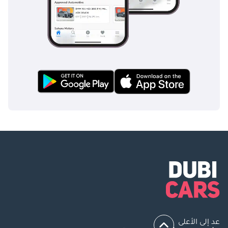
المواصفات:
مواصفات دول
مجلس التعاون
الخليجي • المسافة
المقطوعة: 34,243 كم
• اللون الخارجي: أبيض
• الضمان: 07.01.31 أو
150,000 كم • القسط
الشهري لإصدار يونيو:
1,802 درهم إماراتي
________________________________________
الترقية: iGUARD
ULTIMATE-
PLATINUM (مشمولة
في قسطك
الشهري) مشمول
في قسطك الشهري
البالغ 1,802 درهم
عد إلى الأعلى