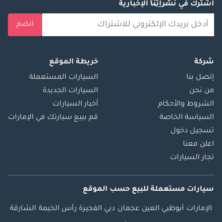
إماراتي: • طلاء
اشترك في نشراتنا الإخبارية
سيراميك الجرافين
انضم
(10 ساعات): حماية
كاملة للهيكل الخارجي
والزجاج والجنوط. •
شركة
خريطة الموقع
تظليل نوافذ ممتاز:
عزل حراري بنسبة
إتصل بنا
السيارات المستعملة
99% - ضروري لمناخ
من نحن
السيارات الجديدة
الإمارات. • حماية
الشروط والأحكام
أخبار السيارات
سيراميك داخلية:
السياسة الخاصة
قم ببيع سيارتك في الإمارات
حماية كاملة
تسجيل دخول
للمقصورة من
اعلن معنا
الانسكابات والتلف. •
تجار السيارات
باقة إصلاح ذكية:
تغطية لمدة عام واحد
لإصلاحات تجميلية
سيارات مستعملة
للبيع
حسب الموقع
بسيطة.
الإمارات
أبوظبي
العين
عجمان
دبي
الفجيرة
رأس الخيمة
الشارقة
________________________________________