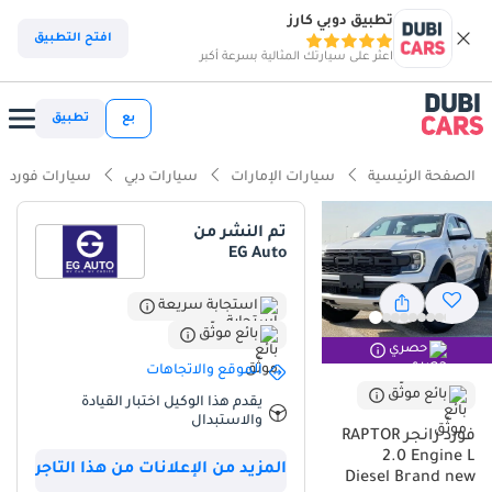
تطبيق دوبي كارز
ذكاء دوبي كارز
افتح التطبيق
اعثر على سيارتك المثالية بسرعة أكبر
ذكاء دوبيكارز
بع
تطبيق
أبرز المواصفات
الصفحة الرئيسية
سيارات الإمارات
سيارات دبي
سيارات فورد
مؤهلة فعلياً للسير على الطرق الوعرة
تم النشر من
EG Auto
تصنيف أمان 5 نجوم من NCAP
أقل نسبة انخفاض في القيمة في الفئة
استجابة سريعة
بائع موثّق
حصري
ملخص
الموقع والاتجاهات
يمثل هذا الإصدار من فورد Ranger RAPTOR قمة التطور في فئة الشاحنات
بائع موثّق
يقدم هذا الوكيل اختبار القيادة
المتوسطة، خاصة مع محرك الديزل سعة 2 لتر الذي يجمع بين العزم القوي
والاستبدال
فورد رانجر RAPTOR
وتوفير الوقود، وهو خيار ذكي جداً للسوق الخليجي الذي يطلب المتانة
2.0 Engine L
والكفاءة معاً. باختيارك لموديل 2025، فأنت تحصل على أحدث التقنيات
المزيد من الإعلانات من هذا التاجر
Diesel Brand new
وأفضل أنظمة التعشيق الآلية التي أثبتت جدارتها في درجات الحرارة