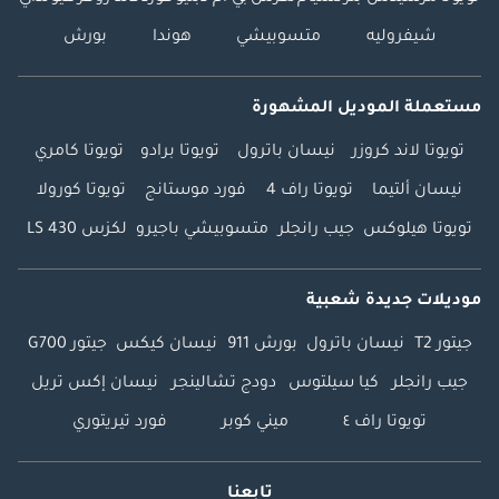
شيفروليه
متسوبيشي
هوندا
بورش
مستعملة الموديل المشهورة
تويوتا لاند كروزر
نيسان باترول
تويوتا برادو
تويوتا كامري
نيسان ألتيما
تويوتا راف 4
فورد موستانج
تويوتا كورولا
تويوتا هيلوكس
جيب رانجلر
متسوبيشي باجيرو
لكزس LS 430
موديلات جديدة شعبية
جيتور T2
نيسان باترول
بورش 911
نيسان كيكس
جيتور G700
جيب رانجلر
كيا سيلتوس
دودج تشالينجر
نيسان إكس تريل
تويوتا راف ٤
ميني كوبر
فورد تيريتوري
تابعنا