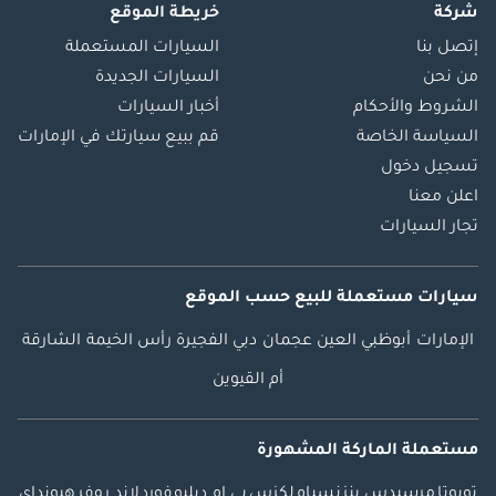
شركة
خريطة الموقع
إتصل بنا
السيارات المستعملة
من نحن
السيارات الجديدة
الشروط والأحكام
أخبار السيارات
السياسة الخاصة
قم ببيع سيارتك في الإمارات
تسجيل دخول
اعلن معنا
تجار السيارات
سيارات مستعملة
للبيع
حسب الموقع
الإمارات
أبوظبي
العين
عجمان
دبي
الفجيرة
رأس الخيمة
الشارقة
أم القيوين
مستعملة الماركة المشهورة
تويوتا
مرسيدس بنز
نسيام
لكزس
بي ام دبليو
فورد
لاند روفر
هيونداي