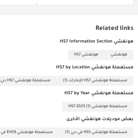
الاثنين إلى الأحد
(10:00 صباحًا - 10:00
مساءً)
Related links
▔▔▔▔▔▔▔▔▔▔
المشترون نقدًا: يرجى
هونغشي HS7 Information Section
تقديم: 1 بطاقة الهوية
الإماراتية 2 رخصة
هونغشي
هونغشي HS7
القيادة
مستعملة هونغشي HS7 by Location
▔▔▔▔▔▔▔▔▔▔
المشترون بالتقسيط:
مستعملة هونغشي HS7 الإمارات
(1)
مستعملة هونغشي HS7 دبي
)
المستندات المطلوبة:
الموظفون: 1 شهادة
مستعملة هونغشي HS7 by Year
راتب 2 كشف حساب
مستعملة هونغشي HS7 2023
(1)
بنكي لآخر 3 أشهر
(مختوم) 3 نسخ من
بعض موديلات هونغشي الأخرى
جواز السفر والتأشيرة
4 نسخة من بطاقة
مستعملة هونغشي HS5 في دبي
(1)
مستعملة هونغشي EHS9 في دبي