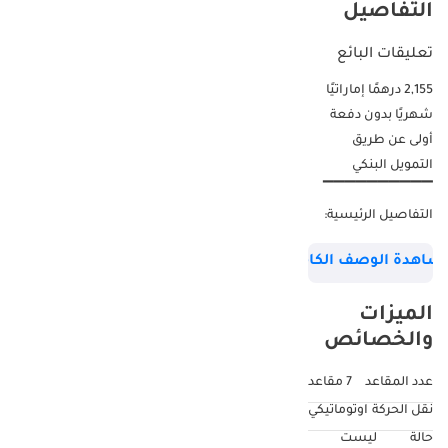
التفاصيل
تعليقات البائع
2,155 درهمًا إماراتيًا
شهريًا بدون دفعة
أولى عن طريق
التمويل البنكي
▔▔▔▔▔▔▔▔▔▔
التفاصيل الرئيسية:
ضمان هونغكي: حتى
شاهدة الوصف الكامل
16 أكتوبر 2032 أو
150,000 كم عقد
الميزات
صيانة هونغكي: حتى
والخصائص
16 أكتوبر 2028 أو
70,000 كم مقاس
عدد المقاعد
7 مقاعد
العجلات: R20 بوصة
نقل الحركة
اوتوماتيكي
▔▔▔▔▔▔▔▔▔▔
حالة
ليست
لماذا تختار هذه