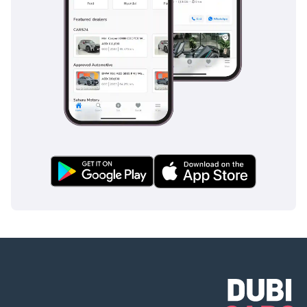
الشركات: ١ رخصة
تجارية ٢ عقد
التأسيس ٣ نسخ من
جوازات سفر جميع
الشركاء ٤ كشف
حساب بنكي للشركة
لآخر ٣ أشهر
▔▔▔▔▔▔▔▔▔▔
خيارات حجز السيارة:
للبدء، نطلب دفعة
مقدمة قدرها ٥٠٠٠
درهم إماراتي عبر: ١
بطاقة ائتمان/خصم:
تُرد نقدًا بعد التسجيل
٢ نقدًا: تُرد نقدًا بعد
التسجيل ٣ شيك: لا
يُصرف، ويُعاد بعد
التسجيل (سيتم