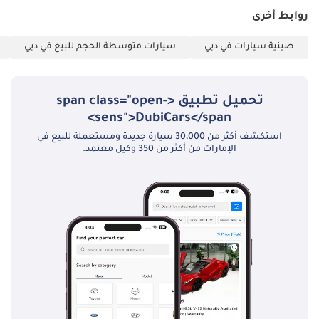
الهوية الإماراتية (إذا
روابط أخرى
كنت قد استلمت راتبًا
واحدًا فقط أو لم
صينية سيارات في دبي
سيارات متوسطة الحجم للبيع في دبي
تستلم أي راتب
وتعمل لدى شركة
مدرجة، فيرجى
تحميل تطبيق <span class="open-
التواصل معنا.)
sens">DubiCars</span>
أصحاب الأعمال الحرة:
استكشف أكثر من 30،000 سيارة جديدة ومستعملة للبيع في
1 رخصة تجارية 2 عقد
الإمارات من أكثر من 350 وكيل معتمد.
تأسيس 3 نسخ من
جوازات سفر جميع
الشركاء 4 نسخ من
بطاقة الهوية
الإماراتية والتأشيرة ٥
كشف حساب بنكي
شخصي لآخر ٣ أشهر
٦ كشف حساب بنكي
للشركة لآخر ٣ أشهر