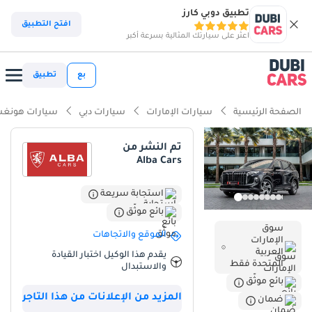
تطبيق دوبي كارز
افتح التطبيق
اعثر على سيارتك المثالية بسرعة أكبر
بع
تطبيق
الصفحة الرئيسية
سيارات الإمارات
سيارات دبي
سيارات هونغ
تم النشر من
Alba Cars
استجابة سريعة
بائع موثّق
سوق
الموقع والاتجاهات
الإمارات
العربية
يقدم هذا الوكيل اختبار القيادة
المتحدة فقط
والاستبدال
بائع موثّق
المزيد من الإعلانات من هذا التاجر
ضمان