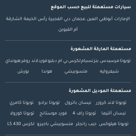
سيارات مستعملة
للبيع
حسب الموقع
الإمارات
أبوظبي
العين
عجمان
دبي
الفجيرة
رأس الخيمة
الشارقة
أم القيوين
مستعملة الماركة المشهورة
تويوتا
مرسيدس بنز
نسيام
لكزس
بي ام دبليو
فورد
لاند روفر
هيونداي
شيفروليه
متسوبيشي
هوندا
بورش
مستعملة الموديل المشهورة
تويوتا لاند كروزر
نيسان باترول
تويوتا برادو
تويوتا كامري
نيسان ألتيما
تويوتا راف 4
فورد موستانج
تويوتا كورولا
تويوتا هيلوكس
جيب رانجلر
متسوبيشي باجيرو
لكزس LS 430