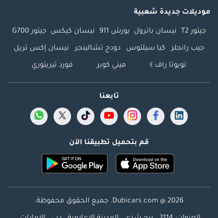
موديلات جديدة شعبية
جيتور T2
نيسان باترول
بورش 911
نيسان كيكس
جيتور G700
جيب رانجلر
كيا سيلتوس
دودج تشالينجر
نيسان إكس تريل
تويوتا راف ٤
ميني كوبر
فورد تيريتوري
تابعنا
قم بتحميل تطبيقنا الآن
Dubicars.com @ 2026. جميع الحقوق محفوظة.