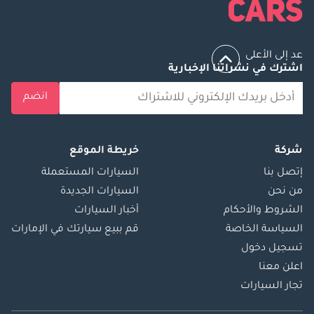
توضيح الشروط
والأحكام عند الحجز.)
▔▔▔▔▔▔▔▔▔▔
عد إلى الأعلى
بيع سيارتك: املأ
اشترك في نشراتنا الإخبارية
النموذج هنا: نوفر
خدمة الدفع النقدي
انضم
ونتعامل مع
التسويات البنكية
المبكرة.
شركة
خريطة الموقع
▔▔▔▔▔▔▔▔▔▔
إتصل بنا
السيارات المستعملة
المرجع: 12471AC
من نحن
السيارات الجديدة
الشروط والأحكام
أخبار السيارات
السياسة الخاصة
قم ببيع سيارتك في الإمارات
تسجيل دخول
اعلن معنا
تجار السيارات