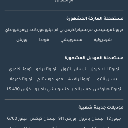
أم القيوين
مستعملة الماركة المشهورة
تويوتا
مرسيدس بنز
نسيام
لكزس
بي ام دبليو
فورد
لاند روفر
هيونداي
شيفروليه
متسوبيشي
هوندا
بورش
مستعملة الموديل المشهورة
تويوتا لاند كروزر
نيسان باترول
تويوتا برادو
تويوتا كامري
نيسان ألتيما
تويوتا راف 4
فورد موستانج
تويوتا كورولا
تويوتا هيلوكس
جيب رانجلر
متسوبيشي باجيرو
لكزس LS 430
موديلات جديدة شعبية
جيتور T2
نيسان باترول
بورش 911
نيسان كيكس
جيتور G700