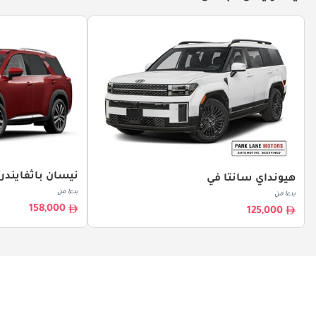
نيسان باثفايندر
هيونداي سانتا في
بدءا من
بدءا من
158,000
125,000