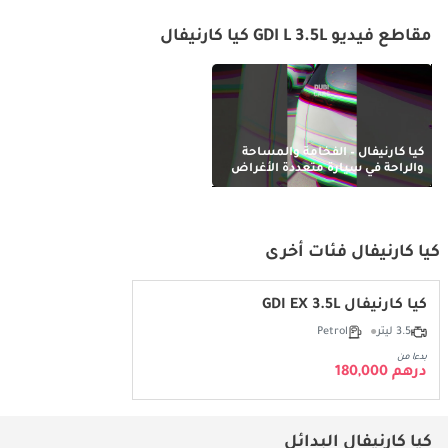
مقاطع فيديو GDI L 3.5L كيا كارنيفال
كيا كارنيفال – الفخامة والمساحة
والراحة في سيارة متعددة الأغراض
واحدة!
كيا كارنيفال فئات أخرى
كيا كارنيفال GDI EX 3.5L
3.5 ليتر
Petrol
بدءا من
درهم 180,000
كيا كارنيفال البدائل