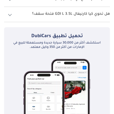
نظام الدفع في كيا كارنيفال Front Wheel Drive GDI L 3.5L.
هل تحوي كيا كارنيفال GDI L 3.5L فتحة سقف؟
نعم توفر كيا كارنيفال GDI L 3.5L فتحة السقف كخيار.
تحميل تطبيق
DubiCars
استكشف أكثر من 30،000 سيارة جديدة ومستعملة للبيع في
الإمارات من أكثر من 350 وكيل معتمد.