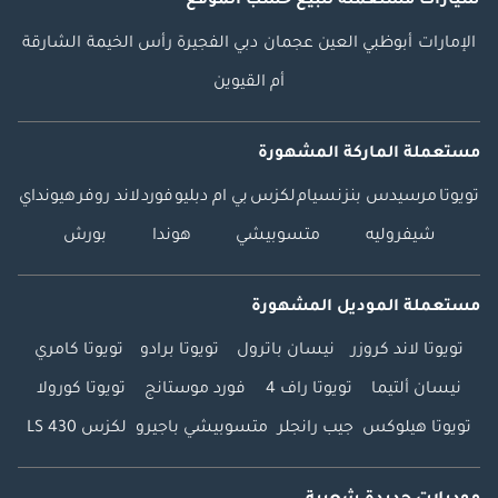
سيارات مستعملة
للبيع
حسب الموقع
الإمارات
أبوظبي
العين
عجمان
دبي
الفجيرة
رأس الخيمة
الشارقة
أم القيوين
مستعملة الماركة المشهورة
تويوتا
مرسيدس بنز
نسيام
لكزس
بي ام دبليو
فورد
لاند روفر
هيونداي
شيفروليه
متسوبيشي
هوندا
بورش
مستعملة الموديل المشهورة
تويوتا لاند كروزر
نيسان باترول
تويوتا برادو
تويوتا كامري
نيسان ألتيما
تويوتا راف 4
فورد موستانج
تويوتا كورولا
تويوتا هيلوكس
جيب رانجلر
متسوبيشي باجيرو
لكزس LS 430