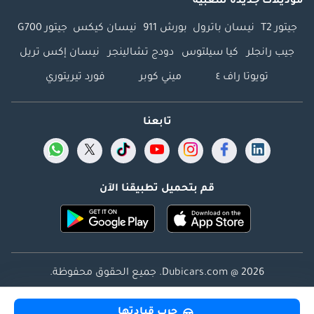
موديلات جديدة شعبية
جيتور T2
نيسان باترول
بورش 911
نيسان كيكس
جيتور G700
جيب رانجلر
كيا سيلتوس
دودج تشالينجر
نيسان إكس تريل
تويوتا راف ٤
ميني كوبر
فورد تيريتوري
تابعنا
قم بتحميل تطبيقنا الآن
Dubicars.com @ 2026. جميع الحقوق محفوظة.
العنوان: 2114 ، برج شذى ، المدينة الإعلامية ، دبي ، الإمارات
جرب قيادتها