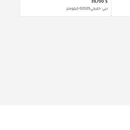
$ 39,700
دبي
خليجي
2025
0 كيلومتر