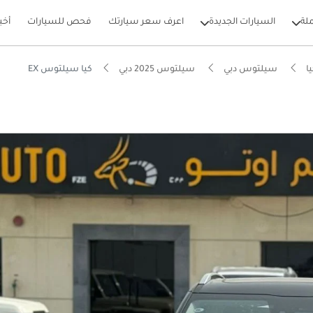
لة
السيارات الجديدة
اعرف سعر سيارتك
فحص للسيارات
أخب
ا
سيلتوس دبي
سيلتوس 2025 دبي
كيا سيلتوس EX
بيكارز
فة تشغيل في فئتها
 5 نجوم من NCAP
ل استهلاك في فئته