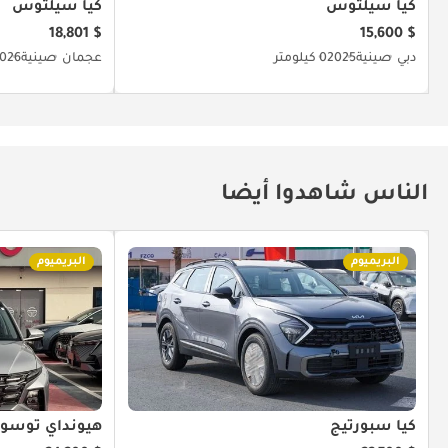
كيا سيلتوس
كيا سيلتوس
$ 18,801
$ 15,600
دبي
صينية
2025
0 كيلومتر
عجمان
صينية
026
الناس شاهدوا أيضا
البريميوم
البريميوم
كيا سبورتيج
هيونداي توسو