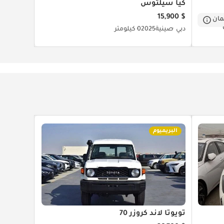
كيا سيلتوس
$ 15,900
ان
دبي
صينية
2025
0 كيلومتر
البريميوم
تويوتا لاند كروزر 70