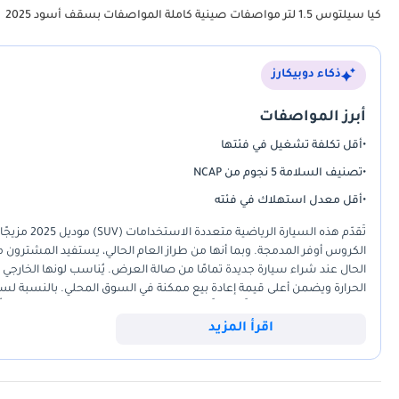
كيا سيلتوس 1.5 لتر مواصفات صينية كاملة المواصفات بسقف أسود 2025
ذكاء دوبيكارز
أبرز المواصفات
•
أقل تكلفة تشغيل في فئتها
•
تصنيف السلامة 5 نجوم من NCAP
•
أقل معدل استهلاك في فئته
تُقدّم هذه 
الكروس أوفر المدمجة. وبما أنها من طراز العام الحالي، يستفيد المشترون م
الحال عند شراء سيارة جديدة تمامًا من صالة العرض. يُناسب لونها الخا
الحرارة ويضمن أعلى قيمة إعادة بيع ممكنة في السوق المحلي. بالنسبة لسائقي
محركها سعة 1.5 لتر توازنًا ممتازًا بين الكفاءة والموثوقية للتنق
تبدو أكثر فخامة من البدائل الأساسية. بشكل عام، تُمثّل هذه السيارة استثم
اقرأ المزيد
داخلية عالية التقنية.