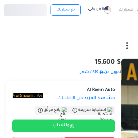
تسجيل دخول
العربية
ار السيارات
بع سيارتك
$ 15,600
تمويل من
819
/ شهر
Al Reem Auto
مشاهدة المزيد من الإعلانات
استجابة سريعة
بائع موثّق
واتساب