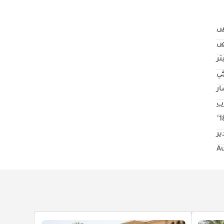
س
ض
كي
ار
18
ير