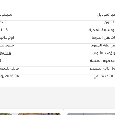
يا
الموديل
سيلتو
EX
لون
أبي
ود
سعة المحرك
1.5 ليتر
ات
نقل الحركة
اوتوماتي
في
جهة المقود
مقود يس
ية
عدد الأبواب
4 الأبواب
حجم العجلة
"
ول
حالة التصدير
قابلة للتصد
لا
تحديث في:
04 Aug, 2026