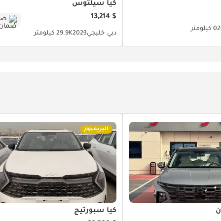
كيا سيلتوس
$ 13,214
ضم
2
0 كيلومتر
دبي
خليجي
2023
29.9K كيلومتر
البريميوم
ن
كيا سبورتيج