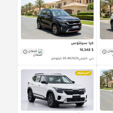
كيا سيلتوس
$ 16,348
ان
ضمان
دبي
خليجي
2023
39.4K كيلومتر
البريميوم