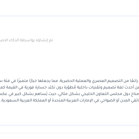
تم إنشاؤه بواسطة الذكاء الا
السيارة الرياضية متعددة الاستخدامات (SUV) موديل 2025 مزيجًا رائعًا من التصميم العصري والعملية الحضرية، مما يجعلها خيارًا متميزًا في 
ن أحدث لغة تصميم وتقنيات داخلية مُطوّرة دون تكبّد خسارة فورية في القيمة كما
رجي مناخ دول مجلس التعاون الخليجي بشكل مثالي، حيث يُساهم بشكل كبير في عك
 المدن أو الضواحي في الإمارات العربية المتحدة أو المملكة العربية السعودية، يُ
لات اليومية. تُضيف هذه الفئة من التجهيزات العديد من الميزات المُصممة لراحة الركاب، مما يج
ارًا ذكيًا طويل الأجل للمشتري الذي يُعطي الأولوية لتكاليف التشغيل المنخفضة و