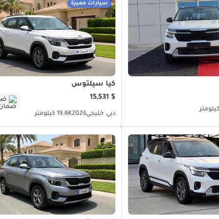
سيارات مميزة
كيا سيلتوس
$ 15,531
ضم
دبي
خليجي
2023
19.6K كيلومتر