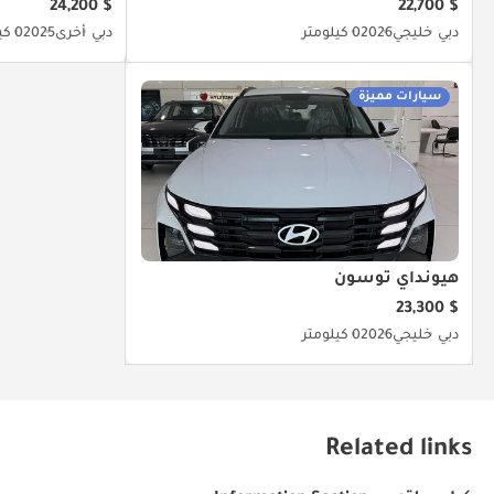
$ 24,200
$ 22,700
دبي
خليجي
2026
0 كيلومتر
دبي
أخرى
2025
0 كيلومتر
سيارات مميزة
هيونداي توسون
$ 23,300
دبي
خليجي
2026
0 كيلومتر
Related links