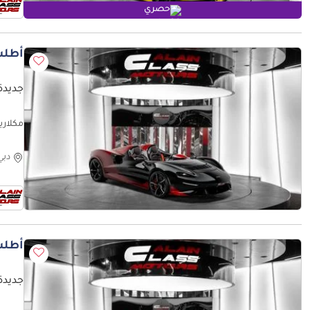
حصري
أطلب
جديدة 
مكلارين إلفا uro Specs
دبي
أطلب
جديدة 