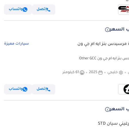
إتصل
واتساب
 السعر
 مرسيدس بنز ايه ام جي ون
سيارات مميزة
نز ايه ام جي ون Other GCC
خليجي
2025
61 كيلومتر
إتصل
واتساب
 السعر
غيني سيان STD