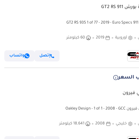
ش 911 GT2 RS
GT
أوروبية
2019
60 كيلومتر
إتصل
واتساب
 السعر
ي فيرون
Oakley Design - 1 of 1 - 2
خليجي
2008
18,641 كيلومتر