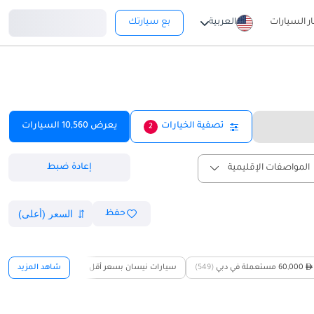
تسجيل دخول
ار السيارات
العربية
بع سيارتك
تصفية الخيارات
يعرض
10,560
السيارات
2
إعادة ضبط
المواصفات الإقليمية
حفظ
60,000 مستعملة في دبي
(549)
سيارات نيسان بسعر أقل من
60,000 مستعملة في دبي
شاهد المزيد