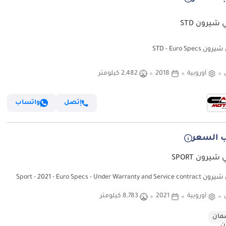
 شيرون STD
 STD - Euro Specs
أوروبية
2018
2,482 كيلومتر
إتصل
واتساب
 السعر
شيرون SPORT
Sport - 2021 - Euro Specs - Under Warranty a
أوروبية
2021
8,783 كيلومتر
ان