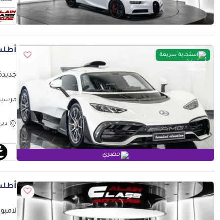
أطلب
استجابة سريعة
جديدة
مرسيدس ب
دبي
حصري
أطلب
لامبور