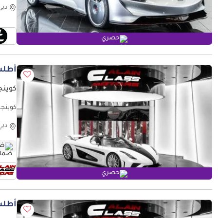
دبي
حصري
أطلب
كوينج
كوينجسيغ ريجيرا - 2022 -
دبي
ضم
حصري
أطلب