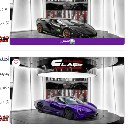
لامبورغيني سيان s
دبي
حصري
أطلب
جديدة 
مكلارين سبي
دبي