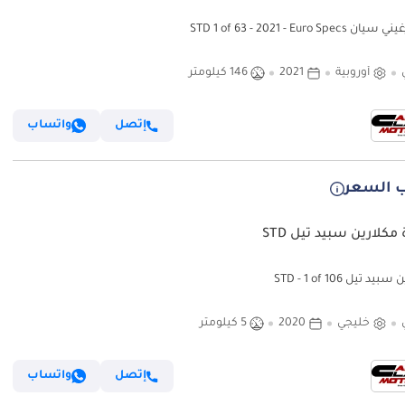
STD 1 of 63 - 2021 - Euro Spec
أوروبية
2021
146 كيلومتر
إتصل
واتساب
 السعر
مكلارين سبيد تيل STD
د تيل STD - 1 of 106
خليجي
2020
5 كيلومتر
إتصل
واتساب