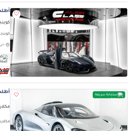
أطلب
كوينجس
كوينجسيغ ريجيرا ce Contract
دبي
ضم
أطلب
استجابة سريعة
مكلاري
مكلارين