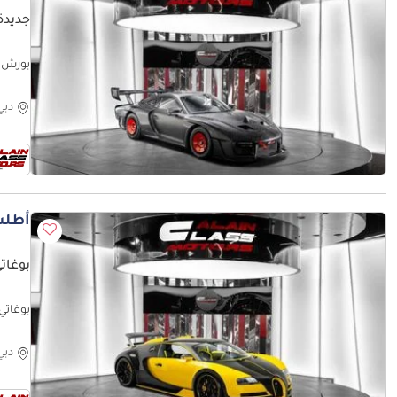
جديدة بور
بورش 911 2 RS 935 1 of 77 - 2019 - Euro Specs
دبي
أطلب
بوغات
بوغاتي فيرون 008 - GCC
دبي