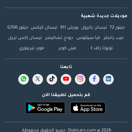
موديلات جديدة شعبية
جيتور T2
نيسان باترول
بورش 911
نيسان كيكس
جيتور G700
جيب رانجلر
كيا سيلتوس
دودج تشالينجر
نيسان إكس تريل
تويوتا راف ٤
ميني كوبر
فورد تيريتوري
تابعنا
قم بتحميل تطبيقنا الآن
Dubicars.com @ 2026. جميع الحقوق محفوظة.