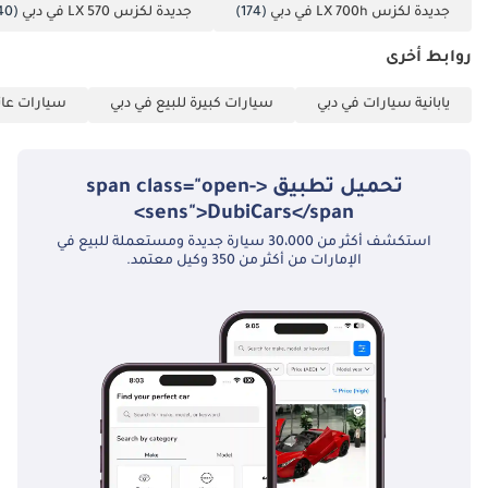
جديدة لكزس LX 700h في دبي
(174)
جديدة لكزس LX 570 في دبي
(40)
روابط أخرى
يابانية سيارات في دبي
سيارات كبيرة للبيع في دبي
سيارات عائل
تحميل تطبيق <span class="open-
sens">DubiCars</span>
استكشف أكثر من 30،000 سيارة جديدة ومستعملة للبيع في
الإمارات من أكثر من 350 وكيل معتمد.