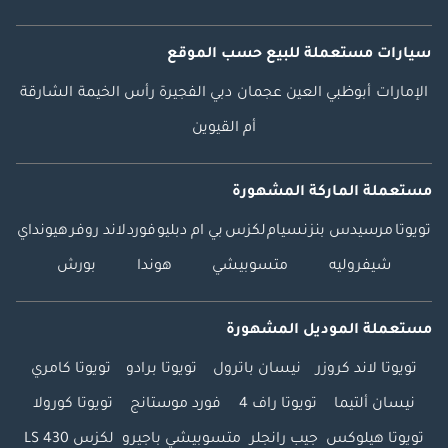
سيارات مستعملة
للبيع
حسب الموقع
الإمارات
أبوظبي
العين
عجمان
دبي
الفجيرة
رأس الخيمة
الشارقة
أم القيوين
مستعملة الماركة المشهورة
تويوتا
مرسيدس بنز
نسيام
لكزس
بي ام دبليو
فورد
لاند روفر
هيونداي
شيفروليه
متسوبيشي
هوندا
بورش
مستعملة الموديل المشهورة
تويوتا لاند كروزر
نيسان باترول
تويوتا برادو
تويوتا كامري
نيسان ألتيما
تويوتا راف 4
فورد موستانج
تويوتا كورولا
تويوتا هيلوكس
جيب رانجلر
متسوبيشي باجيرو
لكزس LS 430