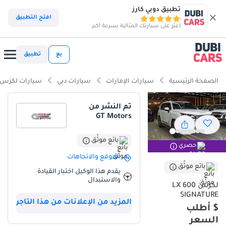
تطبيق دوبي كارز
افتح التطبيق
اعثر على سيارتك المثالية بسرعة أكبر
بع
تطبيق
الصفحة الرئيسية
سيارات الإمارات
سيارات دبي
سيارات لكزس
تم النشر من
GT Motors
بائع موثّق
حصري
الموقع والاتجاهات
بائع موثّق
يقدم هذا الوكيل اختبار القيادة
والاستبدال
لكزس LX 600
SIGNATURE
المزيد من الإعلانات من هذا التاجر
$ أطلب
السعر