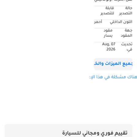
نقل الحركة
اوتوماتيكي
حالة
قابلة
التصدير
للتصدير
اللون الداخلي
أحمر
جهة
مقود
المقود
يسار
تحديث
07 Aug,
في:
2026
جميع الميزات والخصائص
ناك مشكلة في هذا الإعلان؟
تقييم فوري ومجاني للسيارة