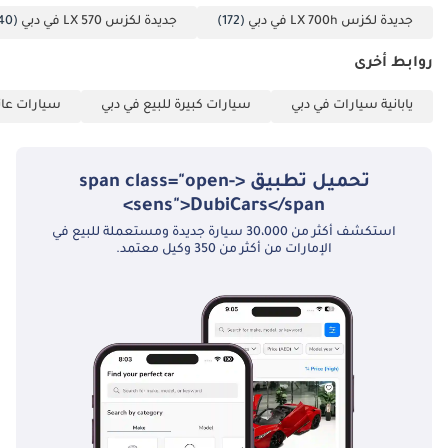
بالنسبة للمشتري المميز في دول مجلس التعاون الخليجي، تُعدّ لكزس
جديدة لكزس LX 700h في دبي
(172)
جديدة لكزس LX 570 في دبي
(40)
LX600 سيجنتشر موديل 2025 الخيار الأمثل لمن يبحث عن سيارة رياضية
متعددة الاستخدامات فاخرة تتميز بأعلى مستويات الموثوقية في السوق
روابط أخرى
اليوم. فهي تجمع بين التوافر الفوري، واللون الجذاب الذي يحافظ على
قيمتها عند إعادة البيع، والسمعة الميكانيكية الراسخة التي تُميّز علامة
يابانية سيارات في دبي
سيارات كبيرة للبيع في دبي
سيارات عائل
لكزس في منطقتنا.
تم إنشاء هذه الإحصاءات بواسطة الذكاء الاصطناعي اعتماداً على بيانات
خبراء السوق. يُرجى دائماً فحص السيارة قبل الشراء.
تحميل تطبيق <span class="open-
sens">DubiCars</span>
استكشف أكثر من 30،000 سيارة جديدة ومستعملة للبيع في
الإمارات من أكثر من 350 وكيل معتمد.