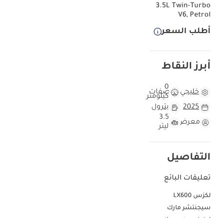
3.5L Twin-Turbo
المقصورة المحسّنة ومجموعة التقنيات المتطورة، مما يجعلها خيارًا مثاليًا
V6, Petrol
للتنقلات اليومية والرحلات العائلية. ولأنها سيارة جديدة كليًا موديل 2025،
أطلب السعر
فهي تتمتع براحة بال تامة طوال فترة استخدامها، بفضل ضمان شامل من
الشركة المصنعة. يُدرك المشترون في الإمارات العربية المتحدة وخارجها
أن هذا الطراز هو المعيار الأمثل للمتانة في المناخات الصحراوية القاسية.
يبقى اختيار لكزس LX600 بمواصفات دول مجلس التعاون الخليجي
أبرز النقاط
الاستثمار الأكثر أمانًا في فئة سيارات الدفع الرباعي الفاخرة، حيث يجمع بين
حضور قوي على الطريق ومتانة ميكانيكية لا مثيل لها.
0
خليجي
مواصفات
كيلومتر
مقارنة هذه السيارة بسيارات لكزس LX600 الأخرى موديل
2025
بترول
2025
3.5
معرض
ليتر
في سوق دول مجلس التعاون الخليجي الحالي، يُعدّ العثور على طراز 2025
جاهز للتسليم الفوري ميزةً كبيرة، إذ قد تمتد قوائم انتظار الوكلاء لهذا
الطراز تحديدًا لأشهر. ورغم تشابه معظم طرازات 2025 في المواصفات، إلا
التفاصيل
أن هذا الطراز الأبيض تحديدًا يتميز بميزة واضحة من حيث سهولة
الاستخدام والصيانة في بيئتنا المتربة. وبالمقارنة مع طرازات 2022 و2023
تعليقات البائع
السابقة، يتميز هذا الإصدار الأحدث لعام 2025 بمعايرة برمجية متطورة
للغاية لمحركه ثنائي التوربو ونظام المعلومات والترفيه. وقد قطعت
لكزس LX600
السيارة مسافةً قريبةً من مستوى التسليم، وهو أمر نادر بالنسبة لسيارة
سيجنتشر مارك
من هذا الطراز التي عادةً ما تدخل مباشرةً في ظروف القيادة المكثفة على