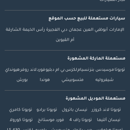
تجار السيارات
سيارات مستعملة
للبيع
حسب الموقع
الإمارات
أبوظبي
العين
عجمان
دبي
الفجيرة
رأس الخيمة
الشارقة
أم القيوين
مستعملة الماركة المشهورة
تويوتا
مرسيدس بنز
نسيام
لكزس
بي ام دبليو
فورد
لاند روفر
هيونداي
شيفروليه
متسوبيشي
هوندا
بورش
مستعملة الموديل المشهورة
تويوتا لاند كروزر
نيسان باترول
تويوتا برادو
تويوتا كامري
نيسان ألتيما
تويوتا راف 4
فورد موستانج
تويوتا كورولا