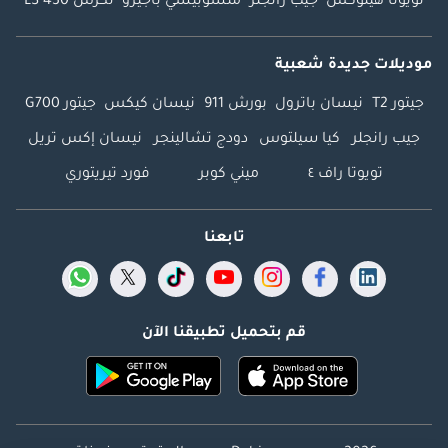
تويوتا هيلوكس
جيب رانجلر
متسوبيشي باجيرو
لكزس LS 430
موديلات جديدة شعبية
جيتور T2
نيسان باترول
بورش 911
نيسان كيكس
جيتور G700
جيب رانجلر
كيا سيلتوس
دودج تشالينجر
نيسان إكس تريل
تويوتا راف ٤
ميني كوبر
فورد تيريتوري
تابعنا
قم بتحميل تطبيقنا الآن