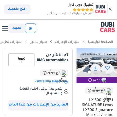
تطبيق دوبي كارز
ذكاء دوبي كارز
افتح التطبيق
اعثر على سيارتك المثالية بسرعة أكبر
ذكاء دوبيكارز
بع
تطبيق
أبرز المواصفات
الصفحة الرئيسية
سيارات الإمارات
سيارات دبي
سيارات لكزس
مصمم خصيصًا للطرق الوعرة
تم النشر من
RMG Automobiles
أقل معدل استهلاك في فئته
سعة 7 مقاعد أو أكثر مع مقاعد الكابتن
بائع موثّق
حصري
الموقع والاتجاهات
ملخص
يقدم هذا الوكيل اختبار القيادة
بائع موثّق
والاستبدال
تمثل لكزس LX600 سيجنتشر 2025 قمة الهندسة اليابانية، حيث تجمع
بين الفخامة الراقية والموثوقية الأسطورية التي تحظى بإقبال كبير في دول
لكزس LX 600
المزيد من الإعلانات من هذا التاجر
مجلس التعاون الخليجي. تتميز هذه السيارة بلونها الخارجي الأكثر رواجًا في
SIGNATURE Lexus
LX600 Signature
منطقتنا، مما يضمن أعلى انعكاس للحرارة وأعلى قيمة إعادة بيع ممكنة.
Mark Levinson,
توفر فئة سيجنتشر ميزة واضحة على الطرازات القياسية بفضل مواد