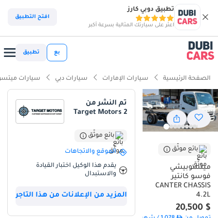
تطبيق دوبي كارز
افتح التطبيق
اعثر على سيارتك المثالية بسرعة أكبر
بع
تطبيق
الصفحة الرئيسية
سيارات الإمارات
سيارات دبي
سيارات ميتس
تم النشر من
Target Motors 2
بائع موثّق
بائع موثّق
الموقع والاتجاهات
يقدم هذا الوكيل اختبار القيادة
ميتسوبيشي
والاستبدال
فوسو كانتير
CANTER CHASSIS
المزيد من الإعلانات من هذا التاجر
4.2L
$ 20,500