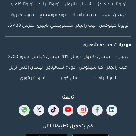
تويوتا لاند كروزر
نيسان باترول
تويوتا برادو
تويوتا كامري
نيسان ألتيما
تويوتا راف 4
فورد موستانج
تويوتا كورولا
تويوتا هيلوكس
جيب رانجلر
متسوبيشي باجيرو
لكزس LS 430
موديلات جديدة شعبية
جيتور T2
نيسان باترول
بورش 911
نيسان كيكس
جيتور G700
جيب رانجلر
كيا سيلتوس
دودج تشالينجر
نيسان إكس تريل
تويوتا راف ٤
ميني كوبر
فورد تيريتوري
تابعنا
قم بتحميل تطبيقنا الآن