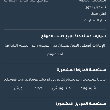
السياسة الخاصة
قم ببيع سيارتك في الإمارات
تسجيل دخول
اعلن معنا
تجار السيارات
سيارات مستعملة
للبيع
حسب الموقع
الإمارات
أبوظبي
العين
عجمان
دبي
الفجيرة
رأس الخيمة
الشارقة
أم القيوين
مستعملة الماركة المشهورة
تويوتا
مرسيدس بنز
نسيام
لكزس
بي ام دبليو
فورد
لاند روفر
هيونداي
شيفروليه
متسوبيشي
هوندا
بورش
مستعملة الموديل المشهورة