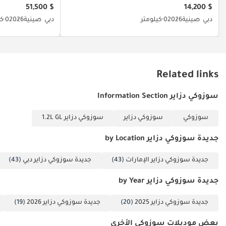
$ 51,500
$ 14,200
الهيكل الشبك
دبي
صينية
2026
0 كيلومتر
دبي
صينية
2026
0 كيلومتر
الأمامي - كروم
العجلات - عجلات من
سبائك الألومنيوم
مقاس 15 بوصة،
عجلات فولاذية
Related links
احتياطية السلامة
سوزوكي دزاير Information Section
الوسائد الهوائية -
للسائق والركاب ABS +
سوزوكي
سوزوكي دزاير
سوزوكي دزاير 1.2L GL
ESP + BA المصابيح
الأمامية - هالوجين
جديدة سوزوكي دزاير by Location
مصابيح الضباب
جديدة سوزوكي دزاير الإمارات
(43)
جديدة سوزوكي دزاير دبي
(43)
الأمامية مصباح توقف
مرتفع مانع الحركة
جديدة سوزوكي دزاير by Year
إنذار الأمان التحكم في
تثبيت التل ISO FIX
جديدة سوزوكي دزاير 2025
(20)
جديدة سوزوكي دزاير 2026
(19)
ملخص السيارة
بعض موديلات سوزوكي الأخرى
سوزوكي ديزاير GLX