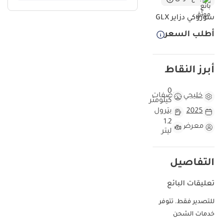
بتصميم عصري وكفاءة ميكانيكية مشهود لها في أجواء المنطقة الحارة،
سوزوكي دزاير GLX
مع المحافظة على سمعة Suzuki القوية في سهولة الصيانة. اللون الرمادي
الخارجي يمنح السيارة مظهراً وقوراً ويتحمل عوامل الجو المتربة في دول
أطلب السعر
الخليج، مما يعزز من قيمتها عند إعادة البيع. إن الجمع بين المواصفات
الخليجية والمميزات التقنية المضافة في فئة GLX يجعلها صفقة رابحة
للموظفين أو العائلات الصغيرة التي تضع الاعتمادية في مقدمة أولوياتها.
أبرز النقاط
الاعتبار الأهم هنا هو راحة البال الطويلة الأمد بفضل توفر قطع الغيار
وشبكة الخدمة الواسعة في كل مدن الإمارات والخليج.
0
خليجي
مواصفات
كيلومتر
هذه السيارة مقابل سيارات 2025 Dzire الأخرى
2025
بترول
1.2
كون هذه السيارة موديل 2025 وبحالة المصنع، فهي تمثل ذروة ما وصلت
معرض
ليتر
إليه Suzuki في هذه الفئة من حيث جودة التقفيل وتحديث الأنظمة. في
سوق السيارات المستعملة والجديدة في الخليج، غالباً ما تقطع السيارات
مسافات طويلة تتراوح بين 20 إلى 25 ألف كم سنوياً، لكن اقتناء موديل
التفاصيل
السنة يمنحك ميزة الاستمتاع بكامل فترة الضمان وراحة البال من أي
مصاريف صيانة استهلاكية قريبة. اللون الرمادي المختارة لهذه السيارة
تعليقات البائع
يعتبر من أكثر الألوان طلباً في السوق الإماراتي والسعودي لكونه لوناً عملياً
جداً يخفي آثار الغبار ويحافظ على بريقه تحت أشعة الشمس القوية.
للتصدير فقط. تتوفر
بالمقارنة مع النسخ ذات الأميال المرتفعة، توفر هذه السيارة فرصة
خدمات الشحن
لامتلاك مركبة تشعرك بأنها خرجت للتو من صالة العرض. الاستثمار في