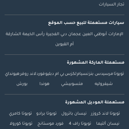
تجار السيارات
سيارات مستعملة
للبيع
حسب الموقع
الإمارات
أبوظبي
العين
عجمان
دبي
الفجيرة
رأس الخيمة
الشارقة
أم القيوين
مستعملة الماركة المشهورة
تويوتا
مرسيدس بنز
نسيام
لكزس
بي ام دبليو
فورد
لاند روفر
هيونداي
شيفروليه
متسوبيشي
هوندا
بورش
مستعملة الموديل المشهورة
تويوتا لاند كروزر
نيسان باترول
تويوتا برادو
تويوتا كامري
نيسان ألتيما
تويوتا راف 4
فورد موستانج
تويوتا كورولا