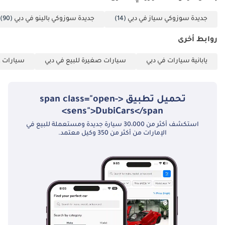
MY-2025 هي سيارة
جديدة سوزوكي سياز في دبي
(14)
جديدة سوزوكي بالينو في دبي
(90)
مدمجة سيارة سيدان
أنيقة وعصرية،
روابط أخرى
مصممة لراحة وكفاءة
عالية في المدينة.
يابانية سيارات في دبي
سيارات صغيرة للبيع في دبي
سيارات عا
مزودة بمحرك موفر
للوقود سعة 1.2 لتر،
تحميل تطبيق <span class="open-
توفر أداءً سلسًا مع
sens">DubiCars</span>
ناقل حركة أوتوماتيكي،
مما يجعلها مثالية
استكشف أكثر من 30،000 سيارة جديدة ومستعملة للبيع في
الإمارات من أكثر من 350 وكيل معتمد.
للتنقل اليومي. تأتي
نسخة GLX بميزات
فاخرة مثل عجلات
معدنية، ونظام
معلومات وترفيه
بشاشة تعمل
باللمس، وزر تشغيل،
وأنظمة أمان متطورة،