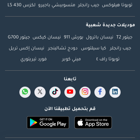
تويوتا هيلوكس
جيب رانجلر
متسوبيشي باجيرو
لكزس LS 430
موديلات جديدة شعبية
جيتور T2
نيسان باترول
بورش 911
نيسان كيكس
جيتور G700
جيب رانجلر
كيا سيلتوس
دودج تشالينجر
نيسان إكس تريل
تويوتا راف ٤
ميني كوبر
فورد تيريتوري
تابعنا
قم بتحميل تطبيقنا الآن