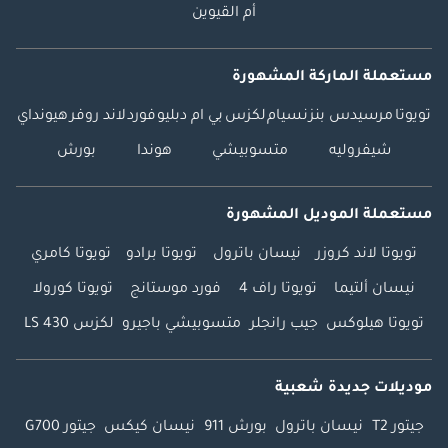
أم القيوين
مستعملة الماركة المشهورة
تويوتا
مرسيدس بنز
نسيام
لكزس
بي ام دبليو
فورد
لاند روفر
هيونداي
شيفروليه
متسوبيشي
هوندا
بورش
مستعملة الموديل المشهورة
تويوتا لاند كروزر
نيسان باترول
تويوتا برادو
تويوتا كامري
نيسان ألتيما
تويوتا راف 4
فورد موستانج
تويوتا كورولا
تويوتا هيلوكس
جيب رانجلر
متسوبيشي باجيرو
لكزس LS 430
موديلات جديدة شعبية
جيتور T2
نيسان باترول
بورش 911
نيسان كيكس
جيتور G700