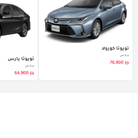
تويوتا كورولا
بدءا من
تويوتا يارس
76,900
بدءا من
64,900