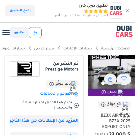
تطبيق دوبي كارز
ذكاء دوبي كارز
افتح التطبيق
اعثر على سيارتك المثالية بسرعة أكبر
ذكاء دوبيكارز
بع
تطبيق
أبرز المواصفات
الصفحة الرئيسية
سيارات الإمارات
سيارات دبي
سيارات تويوتا
أقل تكاليف تشغيل في فئتها
تم النشر من
Prestige Motors
تصنيف 5-Star NCAP للأمان
نظام ADAS الأكثر تطوراً قياسياً
بائع موثّق
حصري
الموقع والاتجاهات
ملخص
يقدم هذا الوكيل اختبار القيادة
بائع موثّق
والاستبدال
تعتبر هذه السيارة الكهربائية بالكامل فرصة استثنائية في سوق الخليج،
حيث تجمع بين اعتمادية Toyota الأسطورية وأحدث تقنيات التنقل
تويوتا BZ3X AIR
المزيد من الإعلانات من هذا التاجر
المستدام لعام 2025. المسافة المقطوعة التي لا تذكر تجعلها بمثابة
BZ3X 2025
EXPORT ONLY
سيارة جديدة تماماً، مما يمنح المشتري راحة بال مطلقة واستفادة كاملة
من عمر البطارية الافتراضي. اللون الرمادي الخارجي يعد خياراً ذكياً جداً في