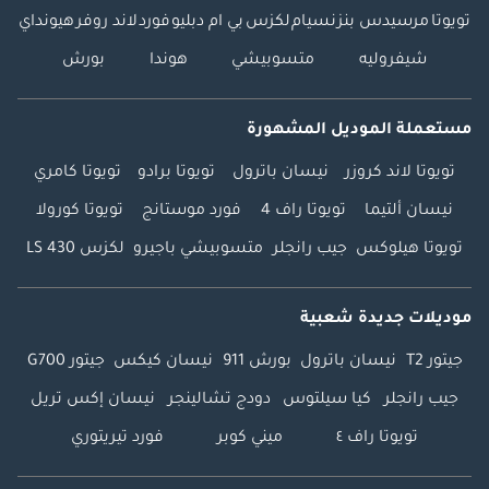
تويوتا
مرسيدس بنز
نسيام
لكزس
بي ام دبليو
فورد
لاند روفر
هيونداي
شيفروليه
متسوبيشي
هوندا
بورش
مستعملة الموديل المشهورة
تويوتا لاند كروزر
نيسان باترول
تويوتا برادو
تويوتا كامري
نيسان ألتيما
تويوتا راف 4
فورد موستانج
تويوتا كورولا
تويوتا هيلوكس
جيب رانجلر
متسوبيشي باجيرو
لكزس LS 430
موديلات جديدة شعبية
جيتور T2
نيسان باترول
بورش 911
نيسان كيكس
جيتور G700
جيب رانجلر
كيا سيلتوس
دودج تشالينجر
نيسان إكس تريل
تويوتا راف ٤
ميني كوبر
فورد تيريتوري