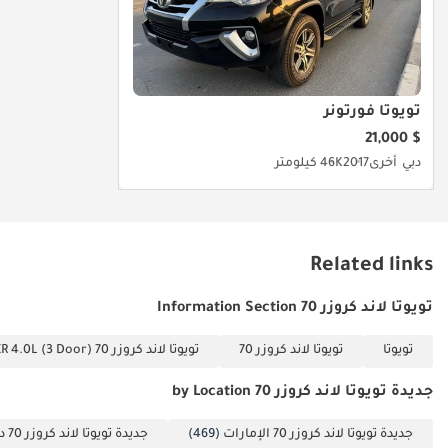
الحساسة، مما يجعلها واحدة من أكثر السيارات أماناً واعتمادية في
الصحراء.
الخلاصة
هذه السيارة هي الخيار المثالي للمغامرين الذين لا يقبلون بأنصاف الحلول،
تويوتا فورتونر
أو للمؤسسات التي تتطلب أداءً شاقاً لا يتوقف. امتلاك موديل 2025 بهذا
$ 21,000
المواصفات يعني أنك اقتنيت أسطورة حية ستحتفظ بقيمتها وستخدمك
دبي
أخرى
2017
46K كيلومتر
لعقود في أقسى الظروف الخليجية.
تم إنشاء هذه الإحصاءات بواسطة الذكاء الاصطناعي اعتماداً على بيانات
خبراء السوق. يُرجى دائماً فحص السيارة قبل الشراء.
Related links
تويوتا لاند كروزر 70 Information Section
تويوتا
تويوتا لاند كروزر 70
تويوتا لاند كروزر 70 VXR 4.0L (3 Door)
جديدة تويوتا لاند كروزر 70 by Location
جديدة تويوتا لاند كروزر 70 الإمارات
(469)
جديدة تويوتا لاند كروزر 70 دبي