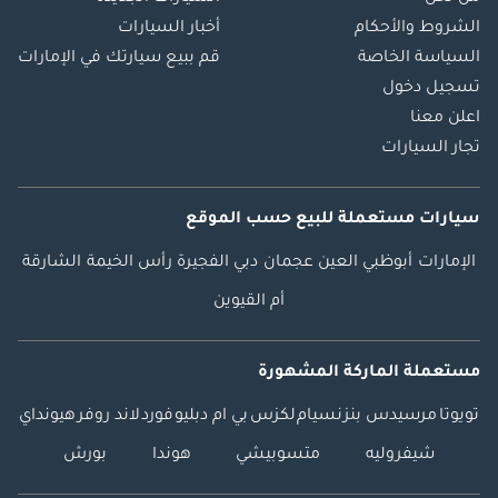
الشروط والأحكام
أخبار السيارات
السياسة الخاصة
قم ببيع سيارتك في الإمارات
تسجيل دخول
اعلن معنا
تجار السيارات
سيارات مستعملة
للبيع
حسب الموقع
الإمارات
أبوظبي
العين
عجمان
دبي
الفجيرة
رأس الخيمة
الشارقة
أم القيوين
مستعملة الماركة المشهورة
تويوتا
مرسيدس بنز
نسيام
لكزس
بي ام دبليو
فورد
لاند روفر
هيونداي
شيفروليه
متسوبيشي
هوندا
بورش