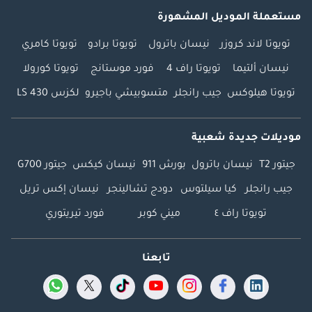
مستعملة الموديل المشهورة
تويوتا لاند كروزر
نيسان باترول
تويوتا برادو
تويوتا كامري
نيسان ألتيما
تويوتا راف 4
فورد موستانج
تويوتا كورولا
تويوتا هيلوكس
جيب رانجلر
متسوبيشي باجيرو
لكزس LS 430
موديلات جديدة شعبية
جيتور T2
نيسان باترول
بورش 911
نيسان كيكس
جيتور G700
جيب رانجلر
كيا سيلتوس
دودج تشالينجر
نيسان إكس تريل
تويوتا راف ٤
ميني كوبر
فورد تيريتوري
تابعنا