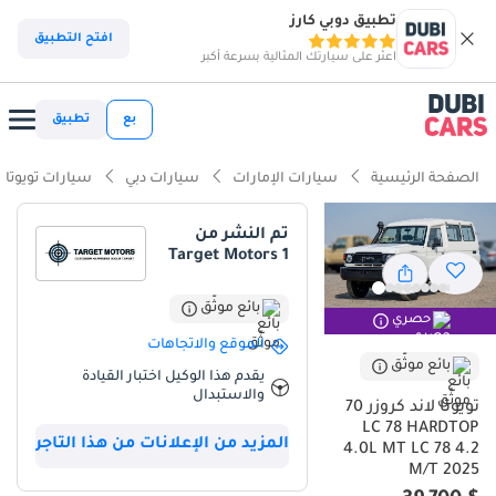
تطبيق دوبي كارز
ذكاء دوبي كارز
افتح التطبيق
اعثر على سيارتك المثالية بسرعة أكبر
ذكاء دوبيكارز
بع
تطبيق
أبرز المواصفات
الصفحة الرئيسية
سيارات الإمارات
سيارات دبي
سيارات تويوتا
قدرات دفع رباعي حقيقية
تم النشر من
Target Motors 1
أقل معدل استهلاك للقيمة في فئتها
سعة تحميل رائدة في فئتها
بائع موثّق
حصري
الموقع والاتجاهات
ملخص
بائع موثّق
يقدم هذا الوكيل اختبار القيادة
والاستبدال
تعد تويوتا Land Cruiser 70 موديل 2025 في نسختها الصلبة LC 78 خياراً
تويوتا لاند كروزر 70
استثنائياً لمن يبحث عن مركبة تجمع بين القوة التاريخية والموثوقية
LC 78 HARDTOP
المزيد من الإعلانات من هذا التاجر
المطلقة في ظروف الخليج الصعبة. هذا الموديل الجديد يحافظ على
4.0L MT LC 78 4.2
التفوق الميداني لمحرك الـ Diesel سعة 4.2 L المكون من 6 أسطوانات، مما
M/T 2025
يجعله المحرك المفضل للعمل الشاق والرحلات الطويلة. بفضل سعة