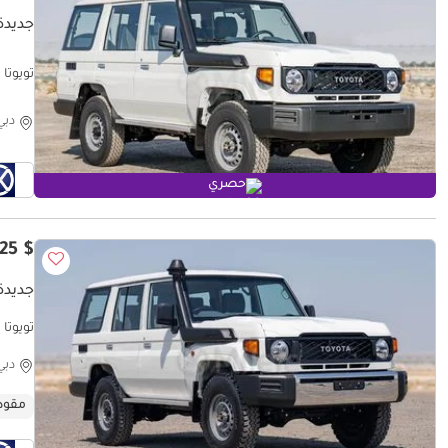
جديدة ت
تويوتا لاند كروزر 70 76
دبي
حصري
$ 53,425
جديدة ت
تويوتا لاند كروزر 70 
دبي
مقود