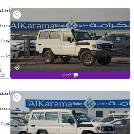
أطلب
جديدة ت
Player
دبي
حصري
أطلب
جديدة تويوتا
Specs