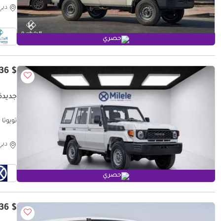
دبي
حصري
$ 43,836
جديدة ت
تويوتا لاند كروزر 70 76
دبي
حصري
$ 43,836