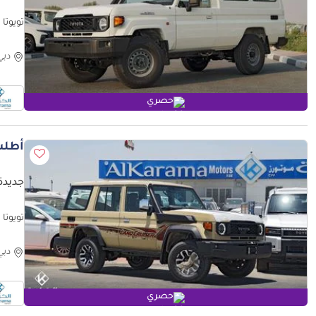
تويوتا لاند كروزر 70 Fog Light
دبي
حصري
أطلب
جديدة ت
r Play
دبي
حصري