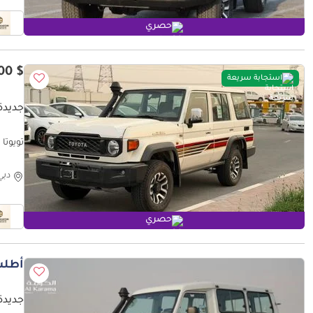
حصري
$ 63,000
استجابة سريعة
جديدة تو
تويوتا لاند كروزر 70 ull option
دبي
حصري
أطلب
جديدة تويوتا