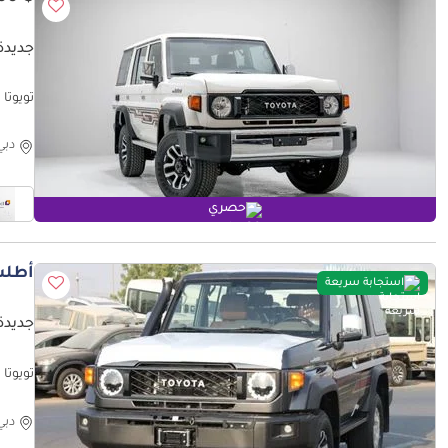
جديدة ت
تويوتا لاند كروزر 70  Export Only
دبي
حصري
أطلب
استجابة سريعة
جديدة تو
تويوتا لاند كروزر 70 2026
دبي