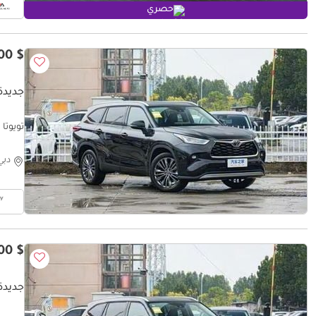
حصري
$ 53,400
جديدة ت
تويوتا هايلاندر 
دبي
$ 49,900
جديدة ت