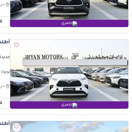
دبي
حصري
أطلب
جديدة ت
تويوتا هايلاندر del 2025 Color White
دبي
حصري
أطلب