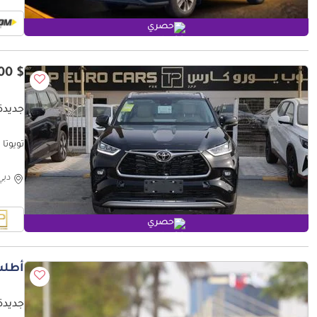
حصري
$ 50,500
جديدة 
hinese
r trim fe
دبي
حصري
أطلب
جديدة 