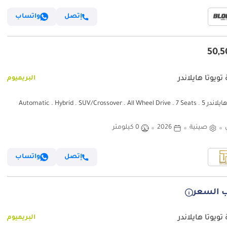
إتصل
واتساب
تويوتا هايلاندر
البريميوم
تويوتا هايلاندر Automatic . Hybrid . SUV/Crossover . All Wheel Drive . 7 Seats . 5
Doors ▾ Brand new 2026 Toyota Highlander Limited E-Four Hybrid 2.5L, C
Specs. Premium top-tie (للتصدير فقط)
صينية
2026
0 كيلومتر
إتصل
واتساب
 السعر
تويوتا هايلاندر
البريميوم