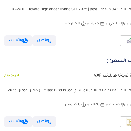
تويوتا هايلاندر Toyota Highlander Hybrid GLE 2025 | Best Price in UAE | (للتصدير
خليجي
2025
0 كيلومتر
إتصل
واتساب
 السعر
ويوتا هايلاندر VXR
البريميوم
تويوتا هايلاندر VXR تويوتا هايلاندر ليميتد إي فور (Limited E-Four) هجين موديل 2026
تماماً (زيرو)، بمواصفات صينية.
صينية
2026
0 كيلومتر
إتصل
واتساب