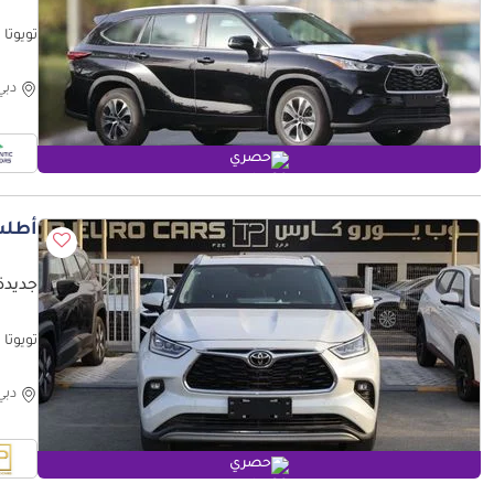
فقط)
دبي
حصري
أطلب
جديدة ت
جديدة 
دبي
حصري