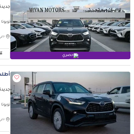
جديدة 
تويوتا هايلاندر l 2025, Color Black
دبي
حصري
أطلب
جديدة تو
 4 Door
دبي