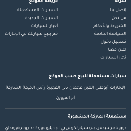
شركة
خريطة الموقع
إتصل بنا
السيارات المستعملة
من نحن
السيارات الجديدة
الشروط والأحكام
أخبار السيارات
السياسة الخاصة
قم ببيع سيارتك في الإمارات
تسجيل دخول
اعلن معنا
تجار السيارات
سيارات مستعملة
للبيع
حسب الموقع
الإمارات
أبوظبي
العين
عجمان
دبي
الفجيرة
رأس الخيمة
الشارقة
أم القيوين
مستعملة الماركة المشهورة
تويوتا
مرسيدس بنز
نسيام
لكزس
بي ام دبليو
فورد
لاند روفر
هيونداي