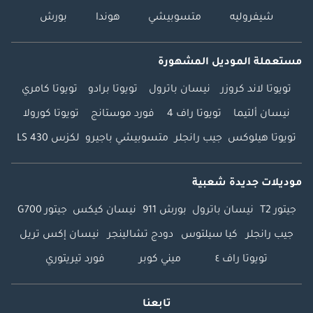
شيفروليه
متسوبيشي
هوندا
بورش
مستعملة الموديل المشهورة
تويوتا لاند كروزر
نيسان باترول
تويوتا برادو
تويوتا كامري
نيسان ألتيما
تويوتا راف 4
فورد موستانج
تويوتا كورولا
تويوتا هيلوكس
جيب رانجلر
متسوبيشي باجيرو
لكزس LS 430
موديلات جديدة شعبية
جيتور T2
نيسان باترول
بورش 911
نيسان كيكس
جيتور G700
جيب رانجلر
كيا سيلتوس
دودج تشالينجر
نيسان إكس تريل
تويوتا راف ٤
ميني كوبر
فورد تيريتوري
تابعنا