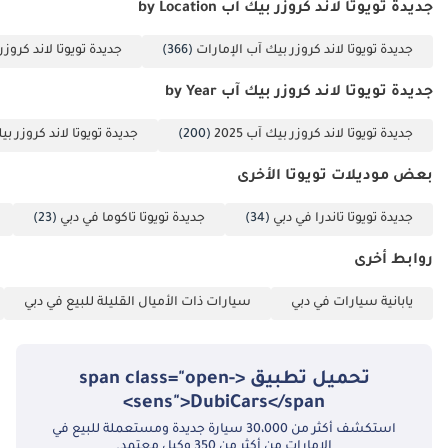
حماية أفضل من الصدمات الجانبية مقارنةً بالأجيال السابقة. على عكس
جديدة تويوتا لاند كروزر بيك آب by Location
العديد من الواردات غير الرسمية، تتميز هذه الوحدة المصممة خصيصًا لدول
مجلس التعاون الخليجي بنظام تبريد وكبح مُحسّن خصيصًا لظروف
جديدة تويوتا لاند كروزر بيك آب الإمارات
(366)
جديدة تويوتا لاند كروز
الأحمال العالية والحرارة المرتفعة في المنطقة، وهو ما يُعد ميزة أمان
أساسية بحد ذاتها.
جديدة تويوتا لاند كروزر بيك آب by Year
الخلاصة
جديدة تويوتا لاند كروزر بيك آب 2025
(200)
جديدة تويوتا لاند كروزر بيك آ
تُعدّ سيارة لاند كروزر بيك أب موديل 2025 الخيار الأمثل لمن يُقدّر سلامة
بعض موديلات تويوتا الأخرى
المحرك وقيمة إعادة البيع المتميزة في السوق. إنها فرصة نادرة لاقتناء
سيارة أسطورية جديدة كلياً، بمواصفات دول مجلس التعاون الخليجي،
جديدة تويوتا تاندرا في دبي
(34)
جديدة تويوتا تاكوما في دبي
(23)
وبلونها الأكثر رواجاً في المنطقة، جاهزة للعمل الاحترافي ومغامرات
الصحراء على حدٍ سواء.
روابط أخرى
تم إنشاء هذه الإحصاءات بواسطة الذكاء الاصطناعي اعتماداً على بيانات
خبراء السوق. يُرجى دائماً فحص السيارة قبل الشراء.
يابانية سيارات في دبي
سيارات ذات الأميال القليلة للبيع في دبي
تحميل تطبيق <span class="open-
sens">DubiCars</span>
استكشف أكثر من 30،000 سيارة جديدة ومستعملة للبيع في
الإمارات من أكثر من 350 وكيل معتمد.