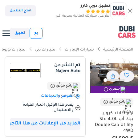
تطبيق دوبي كارز
ذكاء دوبي كارز
افتح التطبيق
اعثر على سيارتك المثالية بسرعة أكبر
ذكاء دوبيكارز
بع
تطبيق
أبرز المواصفات
الصفحة الرئيسية
سيارات الإمارات
سيارات دبي
سيارات تويوتا
مصمم خصيصًا للطرق الوعرة
تم النشر من
Najem Auto
أقل معدل استهلاك في فئته
أعلى خلوص أرضي في فئته
بائع موثّق
حصري
الموقع والاتجاهات
ملخص
بائع موثّق
يقدم هذا الوكيل اختبار القيادة
والاستبدال
لا تزال سيارة لاند كروزر بيك أب 2025 المعيار الذهبي للمتانة في دول
تويوتا لاند كروزر
مجلس التعاون الخليجي، وتُعدّ هذه النسخة الجديدة كلياً الخيار الأمثل لمن
بيك آب Std 4.0L
المزيد من الإعلانات من هذا التاجر
يبحث عن أعلى مستويات الموثوقية. وباعتبارها سيارة مصممة خصيصاً
Double Cab Utility
لأسواق دول مجلس التعاون الخليجي، فهي مزودة بأنظمة التبريد
4WD
والترشيح الإقليمية الضرورية لتحمّل درجات الحرارة المرتفعة التي تصل إلى