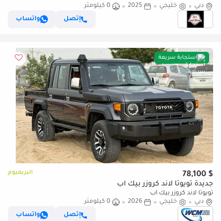
دبي
خليجي
2025
0 كيلومتر
PETROL 4.0L V6 4WD MT MODEL 2025 WINCH DIFF-LOCK
إتصل
واتساب
استجابة سريعة
البريميوم
$ 78,100
جديدة تويوتا لاند كروزر بيك آب
تويوتا لاند كروزر بيك آب
دبي
خليجي
2026
0 كيلومتر
إتصل
واتساب