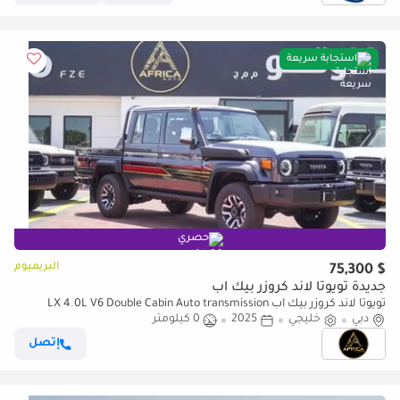
استجابة سريعة
حصري
البريميوم
$ 75,300
جديدة تويوتا لاند كروزر بيك آب
تويوتا لاند كروزر بيك آب LX 4.0L V6 Double Cabin Auto transmission
دبي
خليجي
2025
0 كيلومتر
إتصل