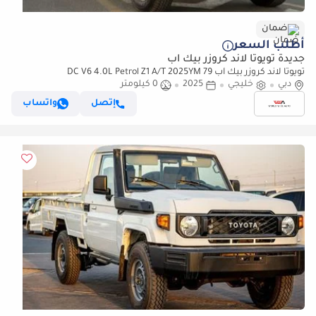
ضمان
أطلب السعر
جديدة تويوتا لاند كروزر بيك آب
تويوتا لاند كروزر بيك آب 79 DC V6 4.0L Petrol Z1 A/T 2025YM
دبي
خليجي
2025
0 كيلومتر
إتصل
واتساب