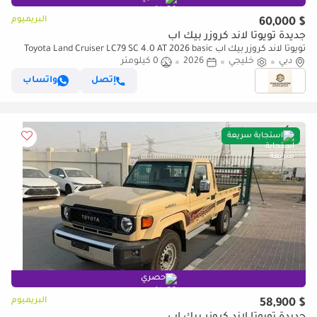
البريميوم
$ 60,000
جديدة تويوتا لاند كروزر بيك آب
تويوتا لاند كروزر بيك آب Toyota Land Cruiser LC79 SC 4.0 AT 2026 basic
Omani
دبي
خليجي
2026
0 كيلومتر
إتصل
واتساب
استجابة سريعة
حصري
البريميوم
$ 58,900