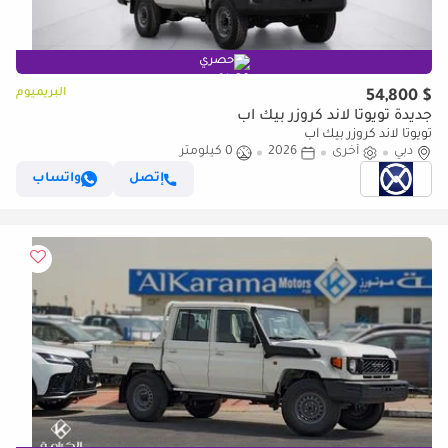
حصري
البريميوم
$ 54,800
جديدة تويوتا لاند كروزر بيك آب
تويوتا لاند كروزر بيك آب
دبي
أخرى
2026
0 كيلومتر
إتصل
واتساب