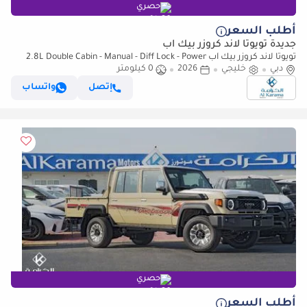
حصري
أطلب السعر
جديدة تويوتا لاند كروزر بيك آب
تويوتا لاند كروزر بيك آب 2.8L Double Cabin - Manual - Diff Lock - Power
دبي
خليجي
Window - Snorkel - GCC
2026
0 كيلومتر
إتصل
واتساب
حصري
أطلب السعر