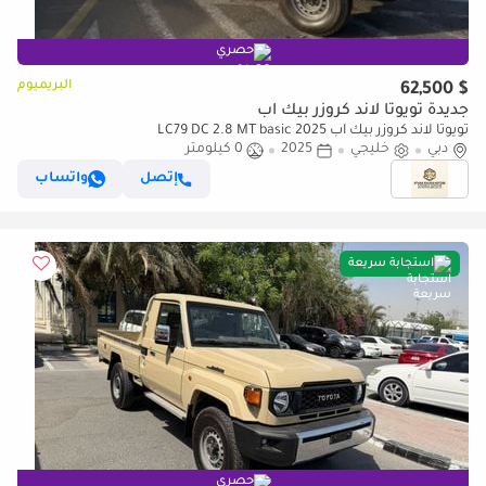
حصري
البريميوم
$ 62,500
جديدة تويوتا لاند كروزر بيك آب
تويوتا لاند كروزر بيك آب LC79 DC 2.8 MT basic 2025
دبي
خليجي
2025
0 كيلومتر
إتصل
واتساب
استجابة سريعة
حصري