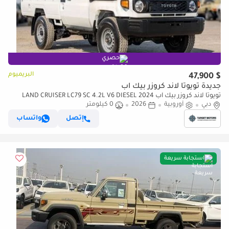
حصري
البريميوم
$ 47,900
جديدة تويوتا لاند كروزر بيك آب
تويوتا لاند كروزر بيك آب LAND CRUISER LC79 SC 4.2L V6 DIESEL 2024
دبي
أوروبية
2026
0 كيلومتر
إتصل
واتساب
استجابة سريعة