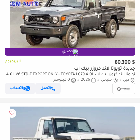
حصري
البريميوم
$ 60,300
جديدة تويوتا لاند كروزر بيك آب
تويوتا لاند كروزر بيك آب 4.0L V6 STD-E EXPORT ONLY - TOYOTA LC79 4.0L
STD-E
دبي
خليجي
2026
0 كيلومتر
إتصل
واتساب