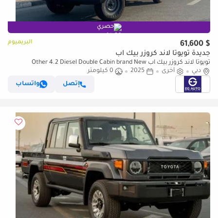
حصري
البريميوم
$ 61,600
جديدة تويوتا لاند كروزر بيك آب
تويوتا لاند كروزر بيك آب Other 4.2 Diesel Double Cabin brand New
دبي
أخرى
2025
0 كيلومتر
إتصل
واتساب