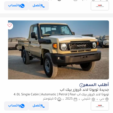
إتصل
واتساب
أطلب السعر
جديدة تويوتا لاند كروزر بيك آب
تويوتا لاند كروزر بيك آب 4.0L Single Cabin | Automatic | Petrol | Four
دبي
خليجي
Wheel Drive | 2 Doors | V6
2025
0 كيلومتر
إتصل
واتساب