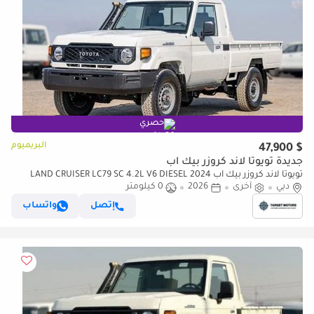
حصري
البريميوم
$ 47,900
جديدة تويوتا لاند كروزر بيك آب
تويوتا لاند كروزر بيك آب LAND CRUISER LC79 SC 4.2L V6 DIESEL 2024
دبي
أخرى
2026
0 كيلومتر
إتصل
واتساب