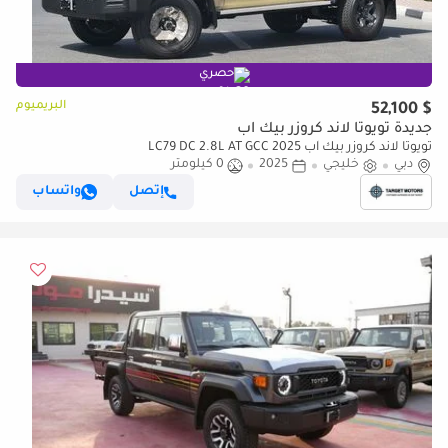
حصري
البريميوم
$ 52,100
جديدة تويوتا لاند كروزر بيك آب
تويوتا لاند كروزر بيك آب LC79 DC 2.8L AT GCC 2025
دبي
خليجي
2025
0 كيلومتر
إتصل
واتساب