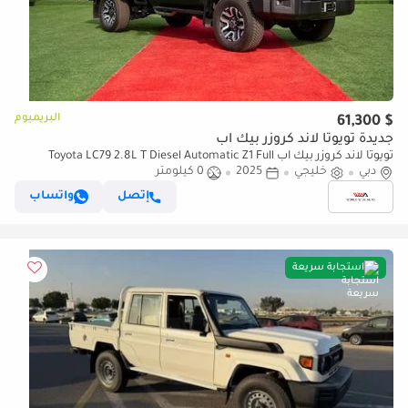
البريميوم
$ 61,300
جديدة تويوتا لاند كروزر بيك آب
تويوتا لاند كروزر بيك آب Toyota LC79 2.8L T Diesel Automatic Z1 Full
دبي
Option 2025 (للتصدير فقط)
خليجي
2025
0 كيلومتر
إتصل
واتساب
استجابة سريعة