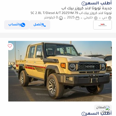
أطلب السعر
جديدة تويوتا لاند كروزر بيك آب
تويوتا لاند كروزر بيك آب 79 SC 2.8L T/Diesel A/T 2025YM
دبي
خليجي
2025
0 كيلومتر
إتصل
واتساب
ضمان
أطلب السعر