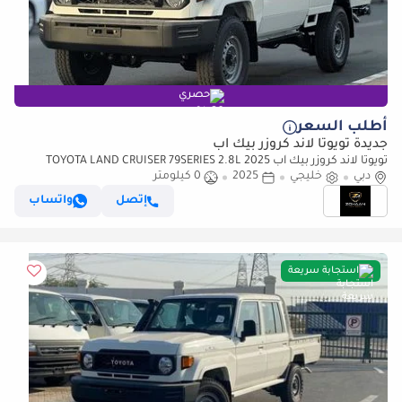
حصري
أطلب السعر
جديدة تويوتا لاند كروزر بيك آب
تويوتا لاند كروزر بيك آب 2025 TOYOTA LAND CRUISER 79SERIES 2.8L
دبي
خليجي
2025
0 كيلومتر
DIESEL SINGLE CABIN MANUAL TRANSMISSION
إتصل
واتساب
استجابة سريعة