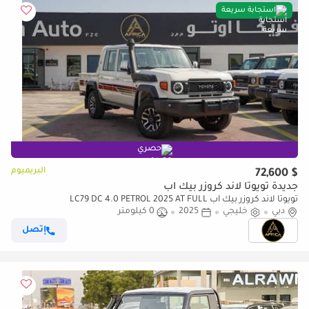
استجابة سريعة
حصري
البريميوم
$ 72,600
جديدة تويوتا لاند كروزر بيك آب
تويوتا لاند كروزر بيك آب LC79 DC 4.0 PETROL 2025 AT FULL
دبي
خليجي
2025
0 كيلومتر
إتصل