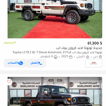
البريميوم
$ 61,300
جديدة تويوتا لاند كروزر بيك آب
تويوتا لاند كروزر بيك آب Toyota LC79 2.8L T Diesel Automatic Z1 Full
دبي
Option 2025 (للتصدير فقط)
خليجي
2025
0 كيلومتر
إتصل
واتساب