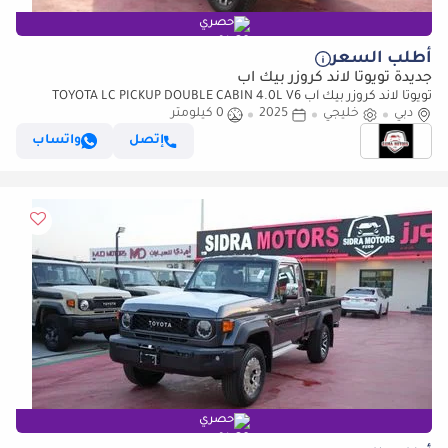
حصري
أطلب السعر
جديدة تويوتا لاند كروزر بيك آب
تويوتا لاند كروزر بيك آب TOYOTA LC PICKUP DOUBLE CABIN 4.0L V6
دبي
خليجي
2025
0 كيلومتر
AUTOMATIC TRANMISSION MODEL 2025 FULL OPTION 40TH
ANNIVERSARY (للتصدير فقط)
إتصل
واتساب
حصري