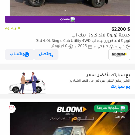
حصري
البريميوم
$ 62,200
جديدة تويوتا لاند كروزر بيك آب
تويوتا لاند كروزر بيك آب Std 4.0L Single Cab Utility 4WD
دبي
خليجي
2025
0 كيلومتر
إتصل
واتساب
بع سيارتك بأفضل سعر
انشر إعلان لتلقي عروض من آلاف الشارين
بع سيارتك
استجابة سريعة