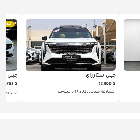
البريميو
جيلي ستارراي
جيلي إمج
$ 10,762
$ 17,800
الشارقة
خليجي
2025
64K كيلومتر
عجمان
خل